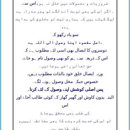
ضروریات و معمولات میں خلل نہ ہو،
اس سے
۔
اگر اس کی بھی نوبت آنے لگے تو پھر سدراہ ہے
لوگ کہتے ہیں کہ ہماری نیت تو مخلوق کی ہدایت
ہے،
سو یاد رکھو کہ
اصل مقصود اپنا وصول الی اللہ ہے
،
دوسروں کا ایصال بھی اسی لئے مطلوب ہے کہ
اس کے ذریعہ سے ہم کو بھی وصول تام ہو جاۓ،
حق تعالی راضی ہوجائیں۔
ورنہ ایصال خلق خود بالذات مطلوب نہیں،
خصوص جبکہ مخل وصول ہونے لگے۔
پس اصلی کوشش اپنے وصول کے لئے کرنا۔
البتہ بدون کاوش اور گھیر گھار کے کوئی طالب آجاۓ اور
اس
کی طلب بھی محقق ہوجاۓ
تو اس کی خدمت کردینے کا بھی مضائقہ نہیں،
بلکہ طاعت ہے۔