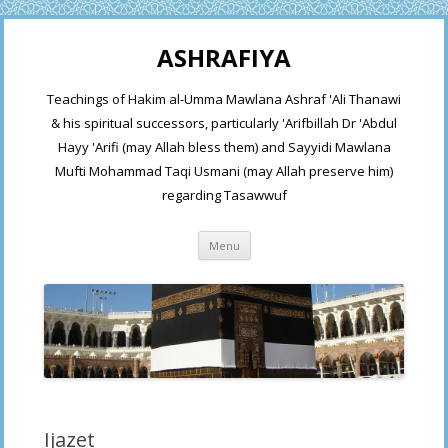
ASHRAFIYA
Teachings of Hakim al-Umma Mawlana Ashraf 'Ali Thanawi
& his spiritual successors, particularly 'Arifbillah Dr 'Abdul
Hayy 'Arifi (may Allah bless them) and Sayyidi Mawlana
Mufti Mohammad Taqi Usmani (may Allah preserve him)
regarding Tasawwuf
Skip
Menu
to
content
Ijazet