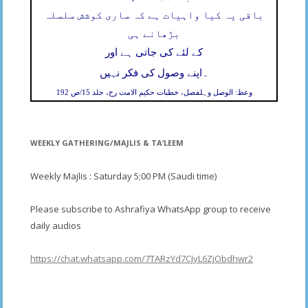
باقی یہ کیا واہیات ہے کہ ساری کوشش سلسلہ
بڑھانے ہی
کے لئے کی جاتی ہے اور
۔
اپنے وصول کی فکر نہیں
وعظ: الوصل وہلفصل، خطبات حکیم الامت رح، جلد 15/ص 192
WEEKLY GATHERING/MAJLIS & TA’LEEM
Weekly Majlis : Saturday 5;00 PM (Saudi time)
Please subscribe to Ashrafiya WhatsApp group to receive
daily audios
https://chat.whatsapp.com/7TARzYd7CJyL6ZjObdhwr2