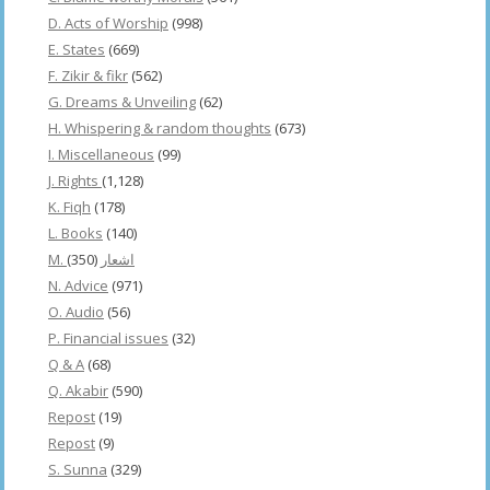
D. Acts of Worship
(998)
E. States
(669)
F. Zikir & fikr
(562)
G. Dreams & Unveiling
(62)
H. Whispering & random thoughts
(673)
I. Miscellaneous
(99)
J. Rights
(1,128)
K. Fiqh
(178)
L. Books
(140)
(350)
M. اشعار
N. Advice
(971)
O. Audio
(56)
P. Financial issues
(32)
Q & A
(68)
Q. Akabir
(590)
Repost
(19)
Repost
(9)
S. Sunna
(329)