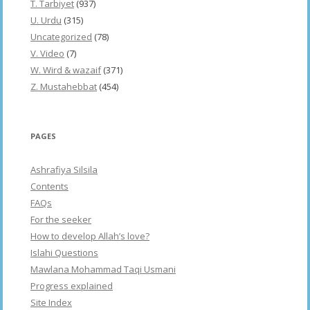
T. Tarbiyet
(937)
U. Urdu
(315)
Uncategorized
(78)
V. Video
(7)
W. Wird & wazaif
(371)
Z. Mustahebbat
(454)
PAGES
Ashrafiya Silsila
Contents
FAQs
For the seeker
How to develop Allah’s love?
Islahi Questions
Mawlana Mohammad Taqi Usmani
Progress explained
Site Index