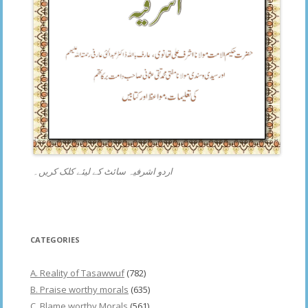
اردو اشرفیہ سائٹ کے لیئے کلک کریں۔
CATEGORIES
A. Reality of Tasawwuf
(782)
B. Praise worthy morals
(635)
C. Blame worthy Morals
(561)