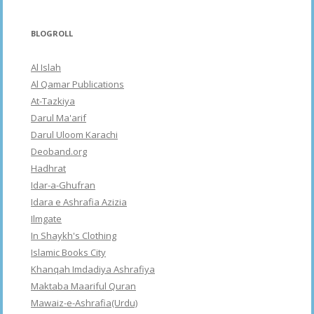
BLOGROLL
Al Islah
Al Qamar Publications
At-Tazkiya
Darul Ma'arif
Darul Uloom Karachi
Deoband.org
Hadhrat
Idar-a-Ghufran
Idara e Ashrafia Azizia
Ilmgate
In Shaykh's Clothing
Islamic Books City
Khanqah Imdadiya Ashrafiya
Maktaba Maariful Quran
Mawaiz-e-Ashrafia(Urdu)