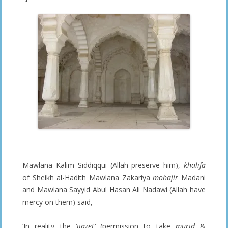
_______________
Mawlana Kalim Siddiqqui (Allah preserve him),
khalifa
of Sheikh al-Hadith Mawlana Zakariya
mohajir
Madani
and Mawlana Sayyid Abul Hasan Ali Nadawi (Allah have
mercy on them) said,
‘In reality the ‘
ijazet’
(permission to take
murid
&