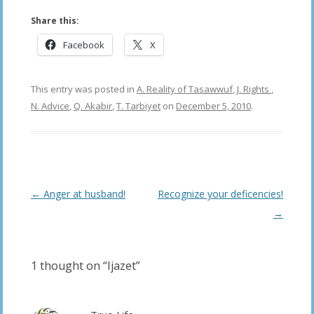
Share this:
Facebook
X
This entry was posted in
A. Reality of Tasawwuf
,
J. Rights
,
N. Advice
,
Q. Akabir
,
T. Tarbiyet
on
December 5, 2010
.
Post
←
Anger at husband!
Recognize your deficencies!
navigation
→
1 thought on “
Ijazet
”