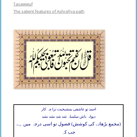
Tasawwuf
The salient features of Ashrafiya path
احمد تو عاشقی بمشیخیت ترا چہ کار
دیوانہ باش سلسلہ شد شد نشد نشد
(مجمع بڑھانے کی کوشش) فضول تو اسی درجہ میں ہے
جب کہ