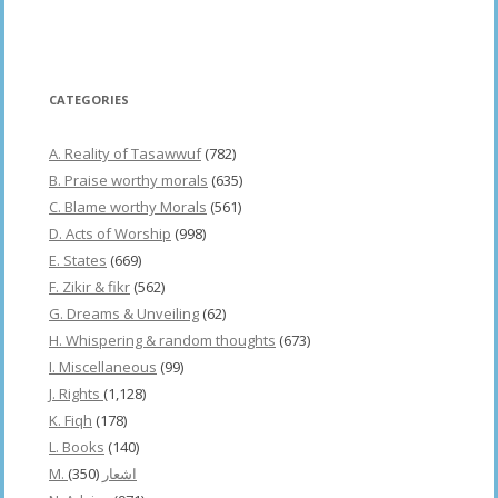
CATEGORIES
A. Reality of Tasawwuf
(782)
B. Praise worthy morals
(635)
C. Blame worthy Morals
(561)
D. Acts of Worship
(998)
E. States
(669)
F. Zikir & fikr
(562)
G. Dreams & Unveiling
(62)
H. Whispering & random thoughts
(673)
I. Miscellaneous
(99)
J. Rights
(1,128)
K. Fiqh
(178)
L. Books
(140)
(350)
M. اشعار