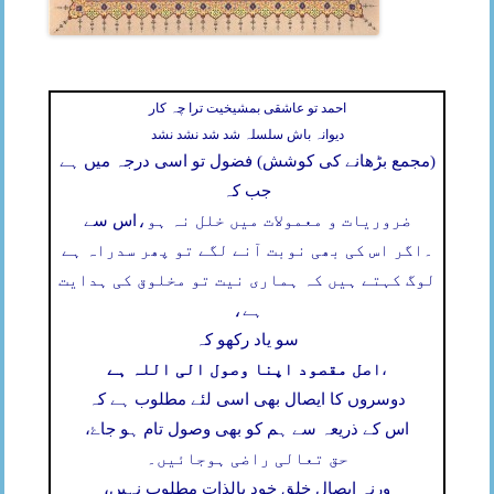
احمد تو عاشقی بمشیخیت ترا چہ کار
دیوانہ باش سلسلہ شد شد نشد نشد
(مجمع بڑھانے کی کوشش) فضول تو اسی درجہ میں ہے
جب کہ
ضروریات و معمولات میں خلل نہ ہو،
اس سے
۔
اگر اس کی بھی نوبت آنے لگے تو پھر سدراہ ہے
لوگ کہتے ہیں کہ ہماری نیت تو مخلوق کی ہدایت
ہے،
سو یاد رکھو کہ
اصل مقصود اپنا وصول الی اللہ ہے
،
دوسروں کا ایصال بھی اسی لئے مطلوب ہے کہ
اس کے ذریعہ سے ہم کو بھی وصول تام ہو جاۓ،
حق تعالی راضی ہوجائیں۔
ورنہ ایصال خلق خود بالذات مطلوب نہیں،