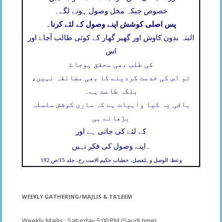
خصوص جبکہ مخل وصول ہونے لگے۔
پس اصلی کوشش اپنے وصول کے لئے کرنا۔
البتہ بدون کاوش اور گھیر گھار کے کوئی طالب آجاۓ اور
اس
کی طلب بھی محقق ہوجاۓ
تو اس کی خدمت کردینے کا بھی مضائقہ نہیں،
بلکہ طاعت ہے۔
باقی یہ کیا واہیات ہے کہ ساری کوشش سلسلہ
بڑھانے ہی
کے لئے کی جاتی ہے اور
۔
اپنے وصول کی فکر نہیں
وعظ: الوصل وہلفصل، خطبات حکیم الامت رح، جلد 15/ص 192
WEEKLY GATHERING/MAJLIS & TA’LEEM
Weekly Majlis : Saturday 5;00 PM (Saudi time)