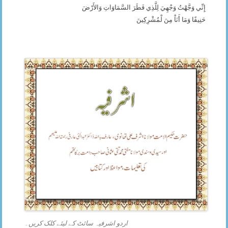
إِنِّي وَجَّهْتُ وَجْهِيَ لِلَّذِي فَطَرَ السَّمَاوَاتِ وَالأَرْضَ
حَنِيفًا وَمَا أَنَاْ مِنَ لْمُشْرِكِينَ
اردو اشرفیہ سائٹ کے لیئے کلک کریں۔