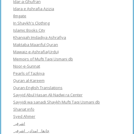
Idar-a-Ghufran
Idara e Ashrafia Azizia
Ilmgate
In Shaykh's Clothing
Islamic Books City
Khanqah Imdadiya Ashrafiya
Maktaba Maariful Quran
Mawaiz-e-Ashrafia(Urdu)
Memoirs of Mufti Taqi Usmani db
Noor-e-Sunnat
Pearls of Tazkiya
Quran al-Kareem
Quran-English Translations
Sayyid Abul Hasan Ali Nadwi ra Center
Sayyidi wa sanadi Shaykh Mufti Taqi Usmani db
Shariat info
Syed Ahmer
اشرفبہ
خانقاہ امدادیہ اشرفیہ