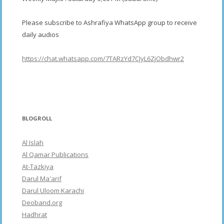
Please subscribe to Ashrafiya WhatsApp group to receive
daily audios
https://chat.whatsapp.com/7TARzYd7CJyL6ZjObdhwr2
BLOGROLL
Al Islah
Al Qamar Publications
At-Tazkiya
Darul Ma'arif
Darul Uloom Karachi
Deoband.org
Hadhrat