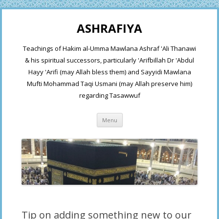
ASHRAFIYA
Teachings of Hakim al-Umma Mawlana Ashraf 'Ali Thanawi
& his spiritual successors, particularly 'Arifbillah Dr 'Abdul
Hayy 'Arifi (may Allah bless them) and Sayyidi Mawlana
Mufti Mohammad Taqi Usmani (may Allah preserve him)
regarding Tasawwuf
Skip
Menu
to
content
Tip on adding something new to our