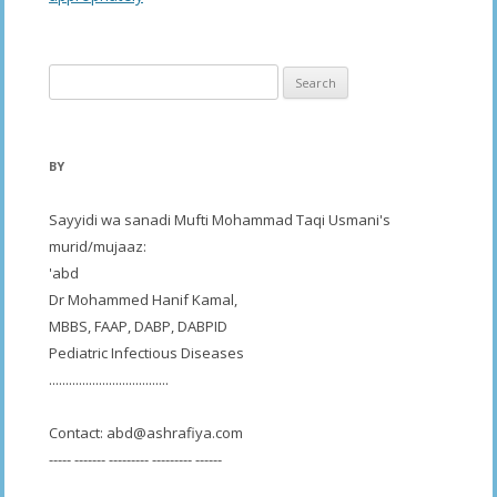
Search
for:
BY
Sayyidi wa sanadi Mufti Mohammad Taqi Usmani's
murid/mujaaz:
'abd
Dr Mohammed Hanif Kamal,
MBBS, FAAP, DABP, DABPID
Pediatric Infectious Diseases
....................................
Contact:
abd@ashrafiya.com
----- ------- --------- --------- ------