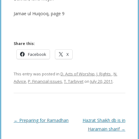
Jamae ul Huqooq, page 9
–
Share this:
Facebook
X
This entry was posted in
D. Acts of Worship
,
J. Rights
,
N.
Advice
,
P. Financial issues
,
T. Tarbiyet
on
July 20, 2011
.
Post
←
Preparing for Ramadhan
Hazrat Shaikh db is in
navigation
Haramain sharif
→