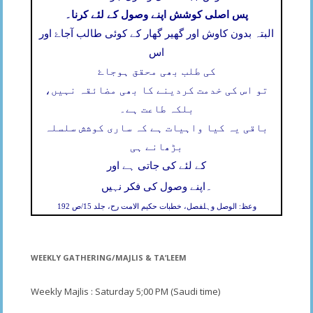
پس اصلی کوشش اپنے وصول کے لئے کرنا۔
البتہ بدون کاوش اور گھیر گھار کے کوئی طالب آجاۓ اور
اس
کی طلب بھی محقق ہوجاۓ
تو اس کی خدمت کردینے کا بھی مضائقہ نہیں،
بلکہ طاعت ہے۔
باقی یہ کیا واہیات ہے کہ ساری کوشش سلسلہ
بڑھانے ہی
کے لئے کی جاتی ہے اور
۔
اپنے وصول کی فکر نہیں
وعظ: الوصل وہلفصل، خطبات حکیم الامت رح، جلد 15/ص 192
WEEKLY GATHERING/MAJLIS & TA’LEEM
Weekly Majlis : Saturday 5;00 PM (Saudi time)