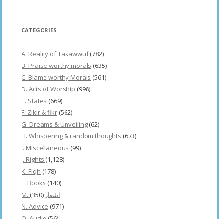
CATEGORIES
A. Reality of Tasawwuf
(782)
B. Praise worthy morals
(635)
C. Blame worthy Morals
(561)
D. Acts of Worship
(998)
E. States
(669)
F. Zikir & fikr
(562)
G. Dreams & Unveiling
(62)
H. Whispering & random thoughts
(673)
I. Miscellaneous
(99)
J. Rights
(1,128)
K. Fiqh
(178)
L. Books
(140)
(350)
M. اشعار
N. Advice
(971)
O. Audio
(56)