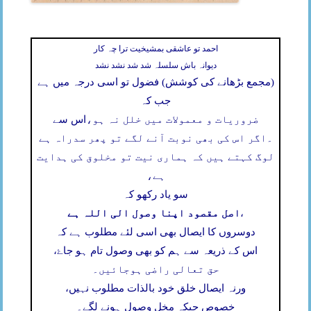
احمد تو عاشقی بمشیخیت ترا چہ کار
دیوانہ باش سلسلہ شد شد نشد نشد
(مجمع بڑھانے کی کوشش) فضول تو اسی درجہ میں ہے
جب کہ
ضروریات و معمولات میں خلل نہ ہو،
اس سے
۔
اگر اس کی بھی نوبت آنے لگے تو پھر سدراہ ہے
لوگ کہتے ہیں کہ ہماری نیت تو مخلوق کی ہدایت
ہے،
سو یاد رکھو کہ
اصل مقصود اپنا وصول الی اللہ ہے
،
دوسروں کا ایصال بھی اسی لئے مطلوب ہے کہ
اس کے ذریعہ سے ہم کو بھی وصول تام ہو جاۓ،
حق تعالی راضی ہوجائیں۔
ورنہ ایصال خلق خود بالذات مطلوب نہیں،
خصوص جبکہ مخل وصول ہونے لگے۔