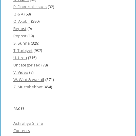
P. Financial issues
(32)
Q & A
(68)
Q. Akabir
(590)
Repost
(9)
Repost
(19)
S. Sunna
(329)
T. Tarbiyet
(937)
U. Urdu
(315)
Uncategorized
(78)
V. Video
(7)
W. Wird & wazaif
(371)
Z. Mustahebbat
(454)
PAGES
Ashrafiya Silsila
Contents