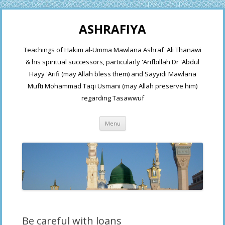
ASHRAFIYA
Teachings of Hakim al-Umma Mawlana Ashraf 'Ali Thanawi
& his spiritual successors, particularly 'Arifbillah Dr 'Abdul
Hayy 'Arifi (may Allah bless them) and Sayyidi Mawlana
Mufti Mohammad Taqi Usmani (may Allah preserve him)
regarding Tasawwuf
Skip
Menu
to
content
Be careful with loans