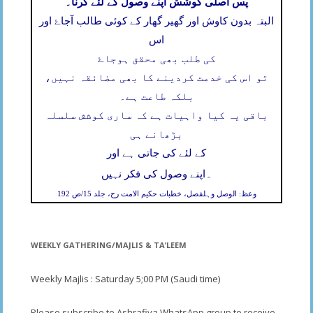
پس اصلی کوشش اپنے وصول کے لئے کرنا۔
البتہ بدون کاوش اور گھیر گھار کے کوئی طالب آجاۓ اور
اس
کی طلب بھی محقق ہوجاۓ
تو اس کی خدمت کردینے کا بھی مضائقہ نہیں،
بلکہ طاعت ہے۔
باقی یہ کیا واہیات ہے کہ ساری کوشش سلسلہ
بڑھانے ہی
کے لئے کی جاتی ہے اور
۔
اپنے وصول کی فکر نہیں
وعظ: الوصل وہلفصل، خطبات حکیم الامت رح، جلد 15/ص 192
WEEKLY GATHERING/MAJLIS & TA’LEEM
Weekly Majlis : Saturday 5;00 PM (Saudi time)
Please subscribe to Ashrafiya WhatsApp group to receive