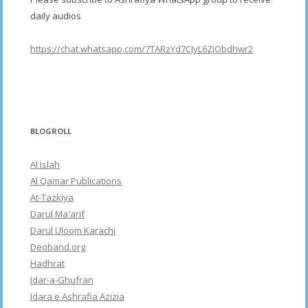
daily audios
https://chat.whatsapp.com/7TARzYd7CJyL6ZjObdhwr2
BLOGROLL
Al Islah
Al Qamar Publications
At-Tazkiya
Darul Ma'arif
Darul Uloom Karachi
Deoband.org
Hadhrat
Idar-a-Ghufran
Idara e Ashrafia Azizia