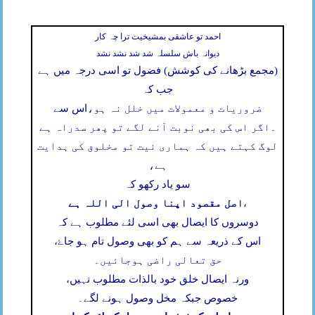
احمد تو عاشقی بمشیخیت ترا چہ کار
دیوانہ باش سلسلہ شد شد نشد نشد
(مجمع بڑھانے کی کوشش) فضول تو اسی درجہ میں ہے
جب کہ
ضروریات و معمولات میں خلل نہ ہو،
اس سے
۔
اگر اس کی بھی نوبت آنے لگے تو پھر سدراہ ہے
لوگ کہتے ہیں کہ ہماری نیت تو مخلوق کی ہدایت
ہے،
سو یاد رکھو کہ
اصل مقصود اپنا وصول الی اللہ ہے
،
دوسروں کا ایصال بھی اسی لئے مطلوب ہے کہ
اس کے ذریعہ سے ہم کو بھی وصول تام ہو جاۓ،
حق تعالی راضی ہوجائیں۔
ورنہ ایصال خلق خود بالذات مطلوب نہیں،
خصوص جبکہ مخل وصول ہونے لگے۔