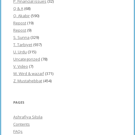
P. Financial issues
(32)
Q & A
(68)
Q. Akabir
(590)
Repost
(19)
Repost
(9)
S. Sunna
(329)
T. Tarbiyet
(937)
U. Urdu
(315)
Uncategorized
(78)
V. Video
(7)
W. Wird & wazaif
(371)
Z. Mustahebbat
(454)
PAGES
Ashrafiya Silsila
Contents
FAQs