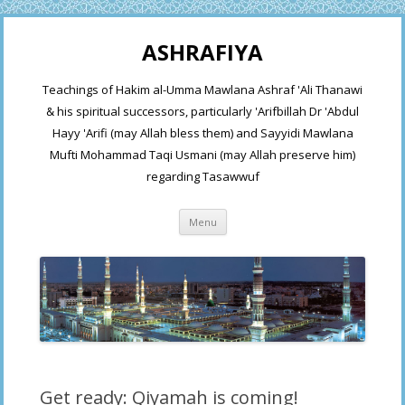
ASHRAFIYA
Teachings of Hakim al-Umma Mawlana Ashraf 'Ali Thanawi
& his spiritual successors, particularly 'Arifbillah Dr 'Abdul
Hayy 'Arifi (may Allah bless them) and Sayyidi Mawlana
Mufti Mohammad Taqi Usmani (may Allah preserve him)
regarding Tasawwuf
Skip
Menu
to
content
Get ready: Qiyamah is coming!