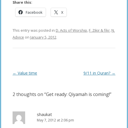
Share this:
Facebook
X
This entry was posted in
D. Acts of Worship
,
F. Zikir & fikr
,
N.
Advice
on
January 5, 2012
.
Post
←
Value time
9/11 in Quran?
→
navigation
2 thoughts on “
Get ready: Qiyamah is coming!
”
shaukat
May 7, 2012 at 2:06 pm