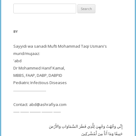
Search
for:
BY
Sayyidi wa sanadi Mufti Mohammad Taqi Usmani's
murid/mujaaz:
'abd
Dr Mohammed Hanif Kamal,
MBBS, FAAP, DABP, DABPID
Pediatric Infectious Diseases
....................................
Contact:
abd@ashrafiya.com
----- ------- --------- --------- ------
إِنِّي وَجَّهْتُ وَجْهِيَ لِلَّذِي فَطَرَ السَّمَاوَاتِ وَالأَرْضَ
حَنِيفًا وَمَا أَنَاْ مِنَ لْمُشْرِكِينَ