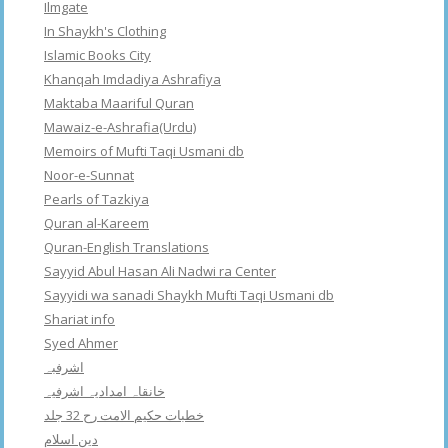
Ilmgate
In Shaykh's Clothing
Islamic Books City
Khanqah Imdadiya Ashrafiya
Maktaba Maariful Quran
Mawaiz-e-Ashrafia(Urdu)
Memoirs of Mufti Taqi Usmani db
Noor-e-Sunnat
Pearls of Tazkiya
Quran al-Kareem
Quran-English Translations
Sayyid Abul Hasan Ali Nadwi ra Center
Sayyidi wa sanadi Shaykh Mufti Taqi Usmani db
Shariat info
Syed Ahmer
اشرفبہ
خانقاہ امدادیہ اشرفیہ
خطبات حکیم الامت رح 32 جلد
دین اسلام