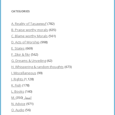
CATEGORIES
A. Reality of Tasawwuf
(782)
B. Praise worthy morals
(635)
C. Blame worthy Morals
(561)
D. Acts of Worship
(998)
E. States
(669)
F. Zikir & fikr
(562)
G. Dreams & Unveiling
(62)
H. Whispering & random thoughts
(673)
I. Miscellaneous
(99)
J. Rights
(1,128)
K. Fiqh
(178)
L. Books
(140)
(350)
M. اشعار
N. Advice
(971)
O. Audio
(56)