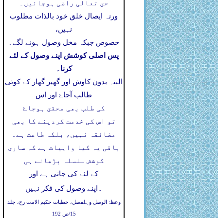
حق تعالی راضی ہوجائیں۔
ورنہ ایصال خلق خود بالذات مطلوب
نہیں،
خصوص جبکہ مخل وصول ہونے لگے۔
پس اصلی کوشش اپنے وصول کے لئے
کرنا۔
البتہ بدون کاوش اور گھیر گھار کے کوئی
طالب آجاۓ اور اس
کی طلب بھی محقق ہوجاۓ
تو اس کی خدمت کردینے کا بھی
مضائقہ نہیں، بلکہ طاعت ہے۔
باقی یہ کیا واہیات ہے کہ ساری
کوشش سلسلہ بڑھانے ہی
کے لئے کی جاتی ہے اور
۔
اپنے وصول کی فکر نہیں
وعظ: الوصل وہلفصل، خطبات حکیم الامت رح، جلد
15/ص 192