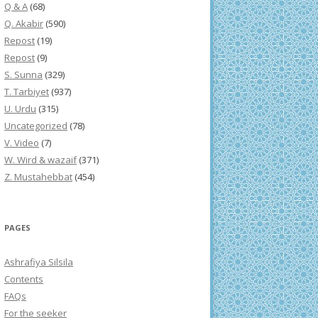
Q & A
(68)
Q. Akabir
(590)
Repost
(19)
Repost
(9)
S. Sunna
(329)
T. Tarbiyet
(937)
U. Urdu
(315)
Uncategorized
(78)
V. Video
(7)
W. Wird & wazaif
(371)
Z. Mustahebbat
(454)
PAGES
Ashrafiya Silsila
Contents
FAQs
For the seeker