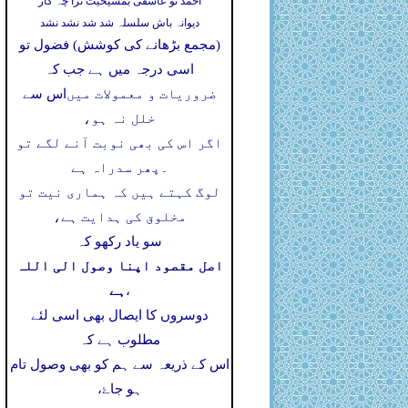
احمد تو عاشقی بمشیخیت ترا چہ کار
دیوانہ باش سلسلہ شد شد نشد نشد
(مجمع بڑھانے کی کوشش) فضول تو
اسی درجہ میں ہے جب کہ
ضروریات و معمولات میں
اس سے
خلل نہ ہو،
اگر اس کی بھی نوبت آنے لگے تو
۔
پھر سدراہ ہے
لوگ کہتے ہیں کہ ہماری نیت تو
مخلوق کی ہدایت ہے،
سو یاد رکھو کہ
اصل مقصود اپنا وصول الی اللہ
ہے
،
دوسروں کا ایصال بھی اسی لئے
مطلوب ہے کہ
اس کے ذریعہ سے ہم کو بھی وصول تام
ہو جاۓ،