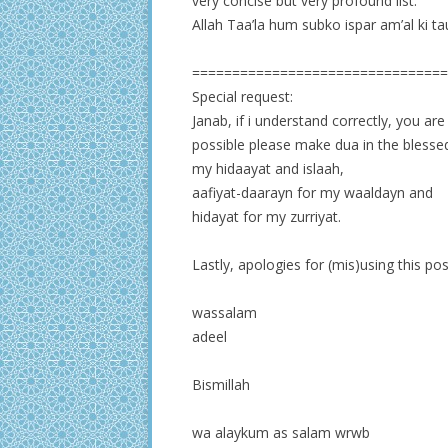
very concise but very profound list.
Allah Taa’la hum subko ispar am’al ki ta
================================
Special request:
Janab, if i understand correctly, you ar
possible please make dua in the blessed
my hidaayat and islaah,
aafiyat-daarayn for my waaldayn and
hidayat for my zurriyat.
Lastly, apologies for (mis)using this po
wassalam
adeel
Bismillah
wa alaykum as salam wrwb