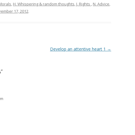
Morals
,
H. Whispering & random thoughts
,
J. Rights
,
N. Advice
,
ember 17, 2012
.
Develop an attentive heart 1
→
ھ
”
pm