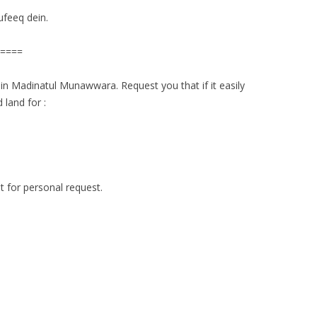
ufeeq dein.
====
e in Madinatul Munawwara. Request you that if it easily
 land for :
st for personal request.