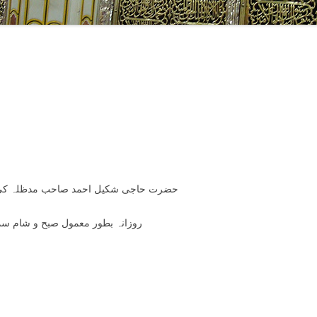
حضرت حاجی شكیل احمد صاحب مدظلہ كی حج
روزانہ بطور معمول صبح و شام سم