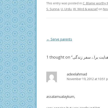
This entry was posted in
C. Blame worthy 
S. Sunna
,
U. Urdu
,
W. Wird & wazaif
on
Nov
Post
←
Serve parents
navigation
1 thought on “
دایت براے سفر زندگی
adeelahmad
November 19, 2012 at 10:51 
assalamualaykum,