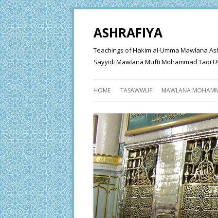
ASHRAFIYA
Teachings of Hakim al-Umma Mawlana Ashraf 
Sayyidi Mawlana Mufti Mohammad Taqi Us
HOME
TASAWWUF
MAWLANA MOHAMM