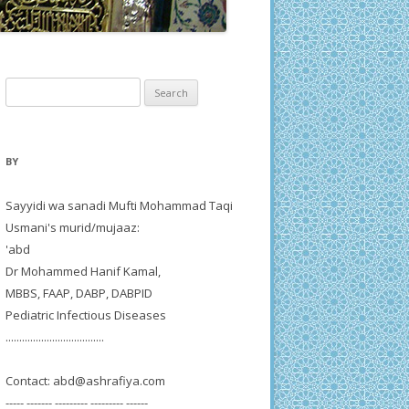
Search
for:
BY
Sayyidi wa sanadi Mufti Mohammad Taqi
Usmani's murid/mujaaz:
'abd
Dr Mohammed Hanif Kamal,
MBBS, FAAP, DABP, DABPID
Pediatric Infectious Diseases
....................................
Contact:
abd@ashrafiya.com
----- ------- --------- --------- ------