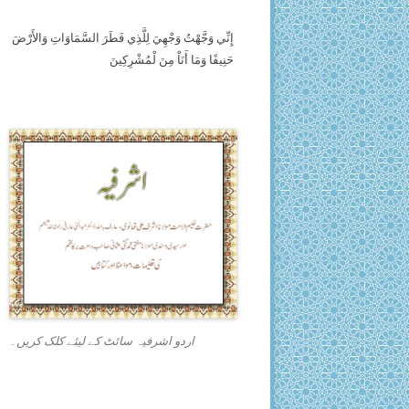
إِنِّي وَجَّهْتُ وَجْهِيَ لِلَّذِي فَطَرَ السَّمَاوَاتِ وَالأَرْضَ
حَنِيفًا وَمَا أَنَاْ مِنَ لْمُشْرِكِينَ
اردو اشرفیہ سائٹ کے لیئے کلک کریں۔