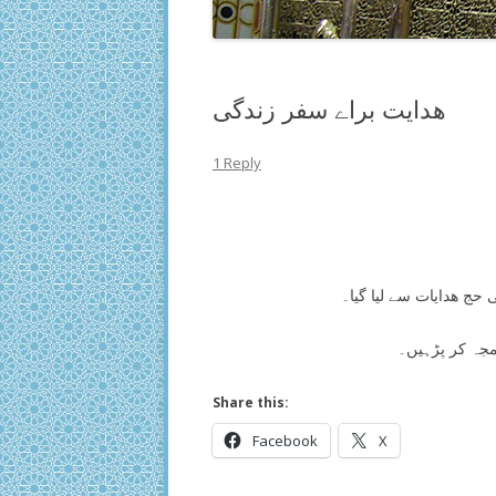
ھدایت براے سفر زندگی
1 Reply
 ھدایات سے لیا گیا۔
جہ کر پڑہیں۔
Share this:
Facebook
X