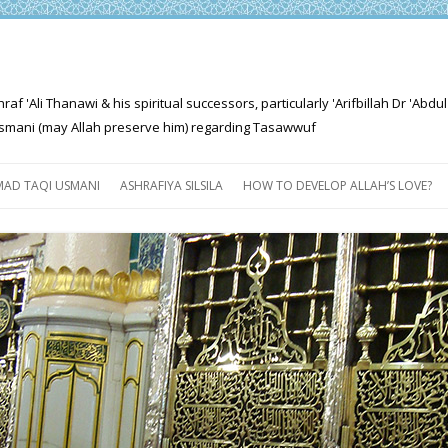
'Ali Thanawi & his spiritual successors, particularly 'Arifbillah Dr 'Abdul
mani (may Allah preserve him) regarding Tasawwuf
Skip
to
AD TAQI USMANI
ASHRAFIYA SILSILA
HOW TO DEVELOP ALLAH’S LOVE?
content
THE SALIENT FEATURES OF
ASHRAFIYA PATH
FOR THE SEEKER
PROGRESS EXPLAINED