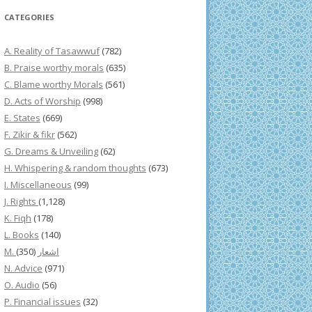
CATEGORIES
A. Reality of Tasawwuf
(782)
B. Praise worthy morals
(635)
C. Blame worthy Morals
(561)
D. Acts of Worship
(998)
E. States
(669)
F. Zikir & fikr
(562)
G. Dreams & Unveiling
(62)
H. Whispering & random thoughts
(673)
I. Miscellaneous
(99)
J. Rights
(1,128)
K. Fiqh
(178)
L. Books
(140)
(350)
M. اشعار
N. Advice
(971)
O. Audio
(56)
P. Financial issues
(32)