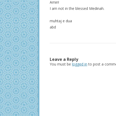
Amin!
I am not in the blessed Medinah.
muhtaj e dua
abd
Leave a Reply
You must be
logged in
to post a comme