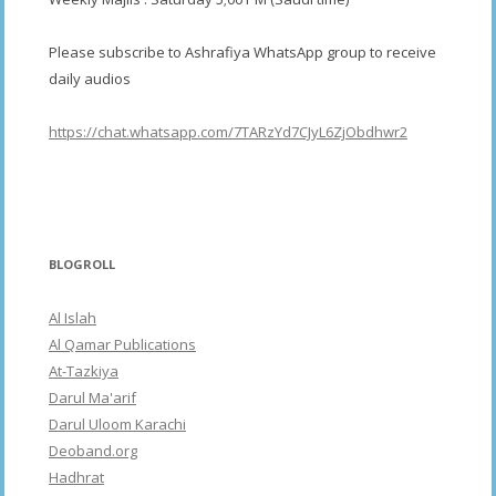
Please subscribe to Ashrafiya WhatsApp group to receive
daily audios
https://chat.whatsapp.com/7TARzYd7CJyL6ZjObdhwr2
BLOGROLL
Al Islah
Al Qamar Publications
At-Tazkiya
Darul Ma'arif
Darul Uloom Karachi
Deoband.org
Hadhrat