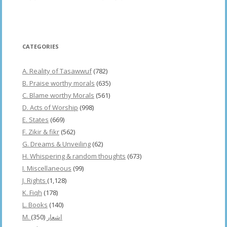
CATEGORIES
A. Reality of Tasawwuf
(782)
B. Praise worthy morals
(635)
C. Blame worthy Morals
(561)
D. Acts of Worship
(998)
E. States
(669)
F. Zikir & fikr
(562)
G. Dreams & Unveiling
(62)
H. Whispering & random thoughts
(673)
I. Miscellaneous
(99)
J. Rights
(1,128)
K. Fiqh
(178)
L. Books
(140)
(350)
M. اشعار