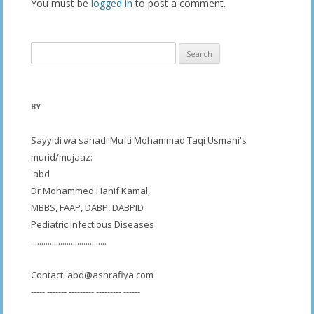
You must be
logged in
to post a comment.
Search
for:
BY
Sayyidi wa sanadi Mufti Mohammad Taqi Usmani's
murid/mujaaz:
'abd
Dr Mohammed Hanif Kamal,
MBBS, FAAP, DABP, DABPID
Pediatric Infectious Diseases
....................................
Contact:
abd@ashrafiya.com
----- ------- --------- --------- ------