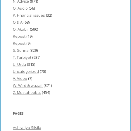
N. Advice
(971)
O. Audio
(56)
P. Financial issues
(32)
Q & A
(68)
Q. Akabir
(590)
Repost
(19)
Repost
(9)
S. Sunna
(329)
T. Tarbiyet
(937)
U. Urdu
(315)
Uncategorized
(78)
V. Video
(7)
W. Wird & wazaif
(371)
Z. Mustahebbat
(454)
PAGES
Ashrafiya Silsila