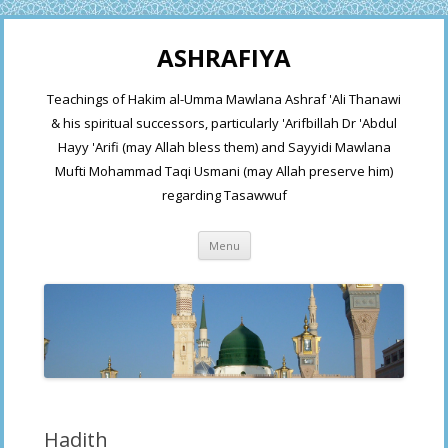
ASHRAFIYA
Teachings of Hakim al-Umma Mawlana Ashraf 'Ali Thanawi
& his spiritual successors, particularly 'Arifbillah Dr 'Abdul
Hayy 'Arifi (may Allah bless them) and Sayyidi Mawlana
Mufti Mohammad Taqi Usmani (may Allah preserve him)
regarding Tasawwuf
Skip
Menu
to
content
Hadith