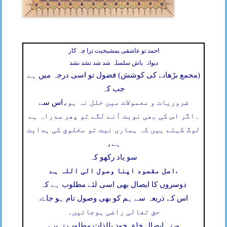
احمد تو عاشقی بمشیخیت ترا چہ کار
دیوانہ باش سلسلہ شد شد نشد نشد
(مجمع بڑھانے کی کوشش) فضول تو اسی درجہ میں ہے
جب کہ
ضروریات و معمولات میں خلل نہ ہو،
اس سے
۔
اگر اس کی بھی نوبت آنے لگے تو پھر سدراہ ہے
لوگ کہتے ہیں کہ ہماری نیت تو مخلوق کی ہدایت
ہے،
سو یاد رکھو کہ
اصل مقصود اپنا وصول الی اللہ ہے
،
دوسروں کا ایصال بھی اسی لئے مطلوب ہے کہ
اس کے ذریعہ سے ہم کو بھی وصول تام ہو جاۓ،
حق تعالی راضی ہوجائیں۔
ورنہ ایصال خلق خود بالذات مطلوب نہیں،