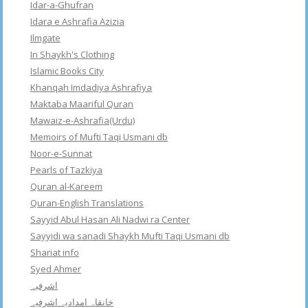
Idar-a-Ghufran
Idara e Ashrafia Azizia
Ilmgate
In Shaykh's Clothing
Islamic Books City
Khanqah Imdadiya Ashrafiya
Maktaba Maariful Quran
Mawaiz-e-Ashrafia(Urdu)
Memoirs of Mufti Taqi Usmani db
Noor-e-Sunnat
Pearls of Tazkiya
Quran al-Kareem
Quran-English Translations
Sayyid Abul Hasan Ali Nadwi ra Center
Sayyidi wa sanadi Shaykh Mufti Taqi Usmani db
Shariat info
Syed Ahmer
اشرفبہ
خانقاہ امدادیہ اشرفیہ