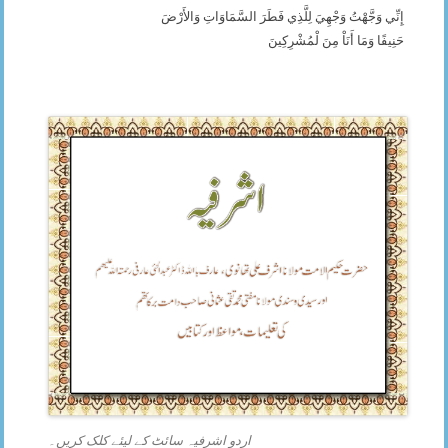
إِنِّي وَجَّهْتُ وَجْهِيَ لِلَّذِي فَطَرَ السَّمَاوَاتِ وَالأَرْضَ
حَنِيفًا وَمَا أَنَاْ مِنَ لْمُشْرِكِينَ
اردو اشرفیہ سائٹ کے لیئے کلک کریں۔