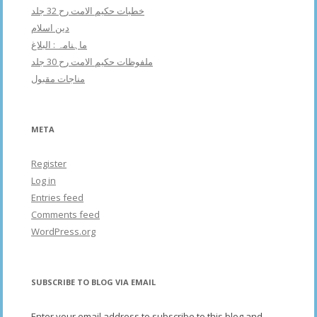
خطبات حکیم الامت رح 32 جلد
دین اسلام
ماہنامہ : البلاغ
ملفوظات حکیم الامت رح 30 جلد
مناجات مقبول
META
Register
Log in
Entries feed
Comments feed
WordPress.org
SUBSCRIBE TO BLOG VIA EMAIL
Enter your email address to subscribe to this blog and