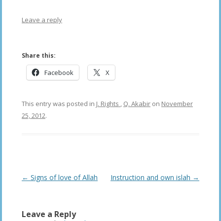
Leave a reply
Share this:
Facebook
X
This entry was posted in
J. Rights
,
Q. Akabir
on
November
25, 2012
.
Post
←
Signs of love of Allah
Instruction and own islah
→
navigation
Leave a Reply