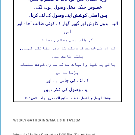
خصوص جبکہ مخل وصول ہونے لگے۔
پس اصلی کوشش اپنے وصول کے لئے کرنا۔
البتہ بدون کاوش اور گھیر گھار کے کوئی طالب آجاۓ اور
اس
کی طلب بھی محقق ہوجاۓ
تو اس کی خدمت کردینے کا بھی مضائقہ نہیں،
بلکہ طاعت ہے۔
باقی یہ کیا واہیات ہے کہ ساری کوشش سلسلہ
بڑھانے ہی
کے لئے کی جاتی ہے اور
۔
اپنے وصول کی فکر نہیں
وعظ: الوصل وہلفصل، خطبات حکیم الامت رح، جلد 15/ص 192
WEEKLY GATHERING/MAJLIS & TA’LEEM
Weekly Majlis : Saturday 5;00 PM (Saudi time)