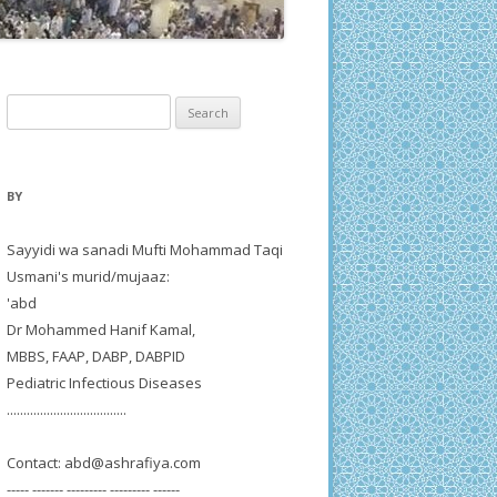
Search
for:
BY
Sayyidi wa sanadi Mufti Mohammad Taqi
Usmani's murid/mujaaz:
'abd
Dr Mohammed Hanif Kamal,
MBBS, FAAP, DABP, DABPID
Pediatric Infectious Diseases
....................................
Contact:
abd@ashrafiya.com
----- ------- --------- --------- ------