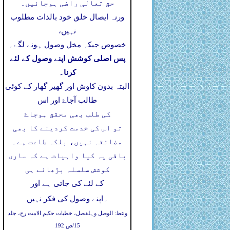
حق تعالی راضی ہوجائیں۔
ورنہ ایصال خلق خود بالذات مطلوب
نہیں،
خصوص جبکہ مخل وصول ہونے لگے۔
پس اصلی کوشش اپنے وصول کے لئے
کرنا۔
البتہ بدون کاوش اور گھیر گھار کے کوئی
طالب آجاۓ اور اس
کی طلب بھی محقق ہوجاۓ
تو اس کی خدمت کردینے کا بھی
مضائقہ نہیں، بلکہ طاعت ہے۔
باقی یہ کیا واہیات ہے کہ ساری
کوشش سلسلہ بڑھانے ہی
کے لئے کی جاتی ہے اور
۔
اپنے وصول کی فکر نہیں
وعظ: الوصل وہلفصل، خطبات حکیم الامت رح، جلد
15/ص 192