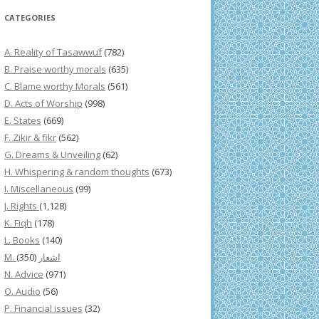
CATEGORIES
A. Reality of Tasawwuf
(782)
B. Praise worthy morals
(635)
C. Blame worthy Morals
(561)
D. Acts of Worship
(998)
E. States
(669)
F. Zikir & fikr
(562)
G. Dreams & Unveiling
(62)
H. Whispering & random thoughts
(673)
I. Miscellaneous
(99)
J. Rights
(1,128)
K. Fiqh
(178)
L. Books
(140)
(350)
M. اشعار
N. Advice
(971)
O. Audio
(56)
P. Financial issues
(32)