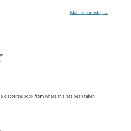
Islahi relationship
→
an
m
e discourse/book from where this has been taken.
m