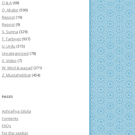
Q & A
(68)
Q. Akabir
(590)
Repost
(19)
Repost
(9)
S. Sunna
(329)
T. Tarbiyet
(937)
U. Urdu
(315)
Uncategorized
(78)
V. Video
(7)
W. Wird & wazaif
(371)
Z. Mustahebbat
(454)
PAGES
Ashrafiya Silsila
Contents
FAQs
For the seeker