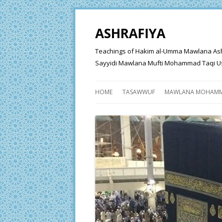
ASHRAFIYA
Teachings of Hakim al-Umma Mawlana Ashraf 
Sayyidi Mawlana Mufti Mohammad Taqi Us
HOME
TASAWWUF
MAWLANA MOHAMM