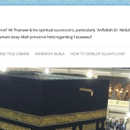
'Ali Thanawi & his spiritual successors, particularly 'Arifbillah Dr 'Abdul
mani (may Allah preserve him) regarding Tasawwuf
Skip
to
AD TAQI USMANI
ASHRAFIYA SILSILA
HOW TO DEVELOP ALLAH’S LOVE?
content
THE SALIENT FEATURES OF
ASHRAFIYA PATH
FOR THE SEEKER
PROGRESS EXPLAINED