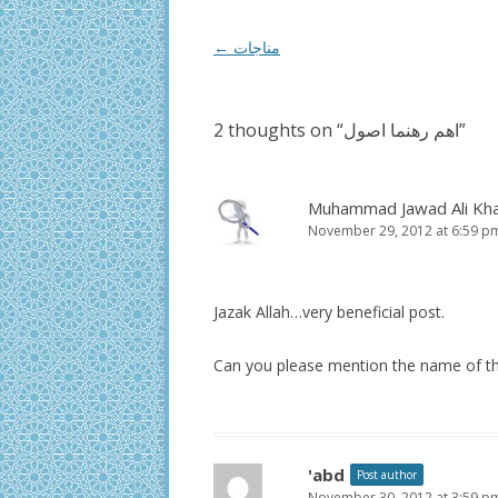
Post
←
مناجات
navigation
2 thoughts on “
اھم رھنما اصول
”
Muhammad Jawad Ali Kh
November 29, 2012 at 6:59 p
Jazak Allah…very beneficial post.
Can you please mention the name of th
'abd
Post author
November 30, 2012 at 3:59 p