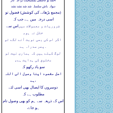
احمد تو عاشقی بمشیخیت ترا چہ کار
دیوانہ باش سلسلہ شد شد نشد نشد
(مجمع بڑھانے کی کوشش) فضول تو
اسی درجہ میں ہے جب کہ
ضروریات و معمولات میں
اس سے
خلل نہ ہو،
اگر اس کی بھی نوبت آنے لگے تو
۔
پھر سدراہ ہے
لوگ کہتے ہیں کہ ہماری نیت تو
مخلوق کی ہدایت ہے،
سو یاد رکھو کہ
اصل مقصود اپنا وصول الی اللہ
ہے
،
دوسروں کا ایصال بھی اسی لئے
مطلوب ہے کہ
اس کے ذریعہ سے ہم کو بھی وصول تام
ہو جاۓ،