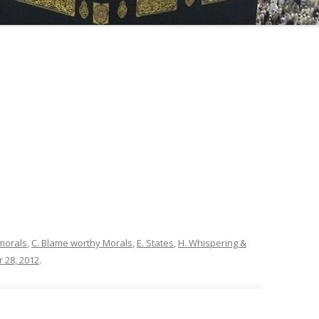
 morals
,
C. Blame worthy Morals
,
E. States
,
H. Whispering &
 28, 2012
.