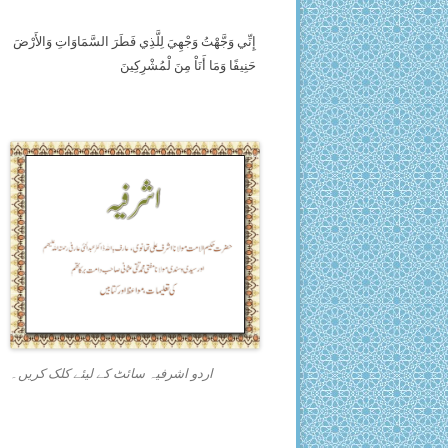
إِنِّي وَجَّهْتُ وَجْهِيَ لِلَّذِي فَطَرَ السَّمَاوَاتِ وَالأَرْضَ
حَنِيفًا وَمَا أَنَاْ مِنَ لْمُشْرِكِينَ
اردو اشرفیہ سائٹ کے لیئے کلک کریں۔