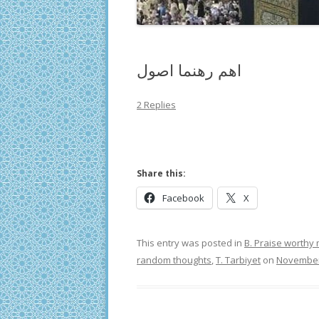
اھم رھنما اصول
2 Replies
Share this:
Facebook
X
This entry was posted in
B. Praise worthy
random thoughts
,
T. Tarbiyet
on
November