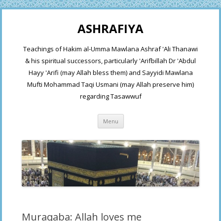
ASHRAFIYA
Teachings of Hakim al-Umma Mawlana Ashraf 'Ali Thanawi
& his spiritual successors, particularly 'Arifbillah Dr 'Abdul
Hayy 'Arifi (may Allah bless them) and Sayyidi Mawlana
Mufti Mohammad Taqi Usmani (may Allah preserve him)
regarding Tasawwuf
Skip
Menu
to
content
Muraqaba: Allah loves me