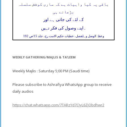
باقی یہ کیا واہیات ہے کہ ساری کوشش سلسلہ
بڑھانے ہی
کے لئے کی جاتی ہے اور
۔
اپنے وصول کی فکر نہیں
وعظ: الوصل وہلفصل، خطبات حکیم الامت رح، جلد 15/ص 192
WEEKLY GATHERING/MAJLIS & TA’LEEM
Weekly Majlis : Saturday 5;00 PM (Saudi time)
Please subscribe to Ashrafiya WhatsApp group to receive
daily audios
https://chat.whatsapp.com/7TARzYd7CJyL6ZjObdhwr2