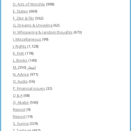
D. Acts of Worship
(998)
E. States
(669)
F. Zikir & fikr
(562)
G. Dreams & Unveiling
(62)
H. Whispering & random thoughts
(673)
I. Miscellaneous
(99)
J. Rights
(1,128)
K. Fiqh
(178)
L. Books
(140)
(350)
M. اشعار
N. Advice
(971)
O. Audio
(56)
P. Financial issues
(32)
Q & A
(68)
Q. Akabir
(590)
Repost
(9)
Repost
(19)
S. Sunna
(329)
T. Tarbiyet
(937)