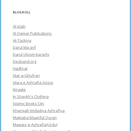
BLOGROLL
Al Islah
Al Qamar Publications
At-Tazkiya
Darul Ma'arif
Darul Uloom Karachi
Deoband.org
Hadhrat
Idar-a-Ghufran
Idara e Ashrafia Azizia
Ilmgate
In Shaykh's Clothing
Islamic Books City
Khanqah Imdadiya Ashrafiya
Maktaba Maariful Quran
Mawaiz-e-Ashrafia(Urdu)