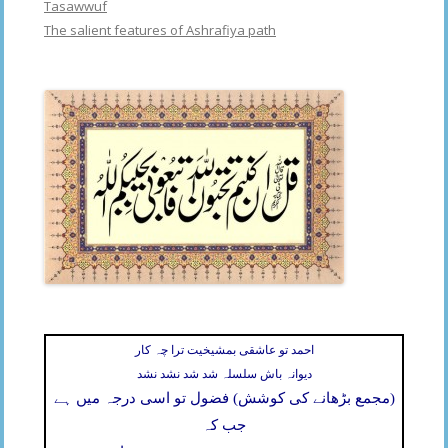
Tasawwuf
The salient features of Ashrafiya path
احمد تو عاشقی بمشیخیت ترا چہ کار
دیوانہ باش سلسلہ شد شد نشد نشد
(مجمع بڑھانے کی کوشش) فضول تو اسی درجہ میں ہے
جب کہ