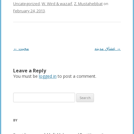
Uncategorized
,
W. Wird & wazaif
,
Z. Mustahebbat
on
February 24, 2013
.
Post
←
محبت
عشاق مدينه
→
navigation
Leave a Reply
You must be
logged in
to post a comment.
Search
for:
BY