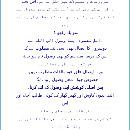
ضروریات و معمولات میں خلل نہ ہو،
اس سے
۔
اگر اس کی بھی نوبت آنے لگے تو پھر سدراہ ہے
لوگ کہتے ہیں کہ ہماری نیت تو مخلوق کی ہدایت
ہے،
سو یاد رکھو کہ
اصل مقصود اپنا وصول الی اللہ ہے
،
دوسروں کا ایصال بھی اسی لئے مطلوب ہے کہ
اس کے ذریعہ سے ہم کو بھی وصول تام ہو جاۓ،
حق تعالی راضی ہوجائیں۔
ورنہ ایصال خلق خود بالذات مطلوب نہیں،
خصوص جبکہ مخل وصول ہونے لگے۔
پس اصلی کوشش اپنے وصول کے لئے کرنا۔
البتہ بدون کاوش اور گھیر گھار کے کوئی طالب آجاۓ اور
اس
کی طلب بھی محقق ہوجاۓ
تو اس کی خدمت کردینے کا بھی مضائقہ نہیں،
بلکہ طاعت ہے۔