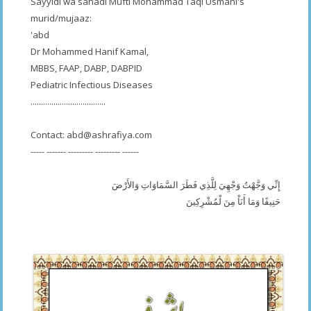
Sayyidi wa sanadi Mufti Mohammad Taqi Usmani's
murid/mujaaz:
'abd
Dr Mohammed Hanif Kamal,
MBBS, FAAP, DABP, DABPID
Pediatric Infectious Diseases
....................................
Contact:
abd@ashrafiya.com
----- ------- --------- --------- ------
إِنِّي وَجَّهْتُ وَجْهِيَ لِلَّذِي فَطَرَ السَّمَاوَاتِ وَالأَرْضَ
حَنِيفًا وَمَا أَنَاْ مِنَ لْمُشْرِكِينَ