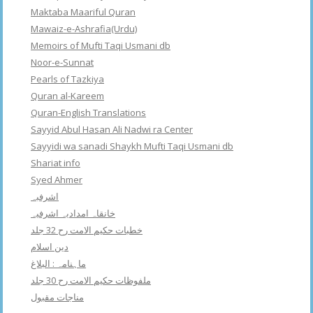
Maktaba Maariful Quran
Mawaiz-e-Ashrafia(Urdu)
Memoirs of Mufti Taqi Usmani db
Noor-e-Sunnat
Pearls of Tazkiya
Quran al-Kareem
Quran-English Translations
Sayyid Abul Hasan Ali Nadwi ra Center
Sayyidi wa sanadi Shaykh Mufti Taqi Usmani db
Shariat info
Syed Ahmer
اشرفبہ
خانقاہ امدادیہ اشرفیہ
خطبات حکیم الامت رح 32 جلد
دین اسلام
ماہنامہ : البلاغ
ملفوظات حکیم الامت رح 30 جلد
مناجات مقبول