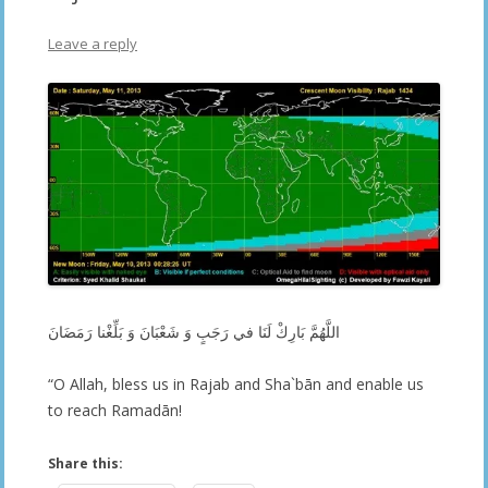
Leave a reply
اللَّهُمَّ بَارِكْ لَنَا في رَجَبٍ وَ شَعْبَانَ وَ بَلِّغْنا رَمَضَانَ
“O Allah, bless us in Rajab and Sha`bān and enable us
to reach Ramadān!
Share this: