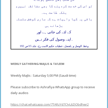
تو اس کی خدمت کردینے کا بھی مضائقہ نہیں،
بلکہ طاعت ہے۔
باقی یہ کیا واہیات ہے کہ ساری کوشش سلسلہ
بڑھانے ہی
کے لئے کی جاتی ہے اور
۔
اپنے وصول کی فکر نہیں
وعظ: الوصل وہلفصل، خطبات حکیم الامت رح، جلد 15/ص 192
WEEKLY GATHERING/MAJLIS & TA’LEEM
Weekly Majlis : Saturday 5;00 PM (Saudi time)
Please subscribe to Ashrafiya WhatsApp group to receive
daily audios
https://chat.whatsapp.com/7TARzYd7CJyL6ZjObdhwr2