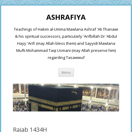
ASHRAFIYA
Teachings of Hakim al-Umma Mawlana Ashraf 'Ali Thanawi
& his spiritual successors, particularly 'Arifbillah Dr 'Abdul
Hayy 'Arifi (may Allah bless them) and Sayyidi Mawlana
Mufti Mohammad Taqi Usmani (may Allah preserve him)
regarding Tasawwuf
Skip
Menu
to
content
Rajab 1434H