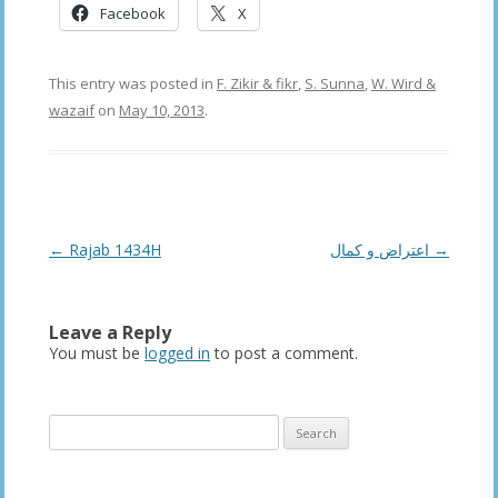
Facebook
X
This entry was posted in
F. Zikir & fikr
,
S. Sunna
,
W. Wird &
wazaif
on
May 10, 2013
.
Post
←
Rajab 1434H
اعتراض و كمال
→
navigation
Leave a Reply
You must be
logged in
to post a comment.
Search
for: