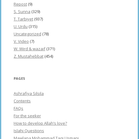
Repost
(9)
S. Sunna
(329)
T. Tarbiyet
(937)
U. Urdu
(315)
Uncategorized
(78)
V. Video
(7)
W. Wird & wazaif
(371)
Z. Mustahebbat
(454)
PAGES
Ashrafiya Silsila
Contents
FAQs
For the seeker
How to develop Allah’s love?
Islahi Questions
Mawlana Mohammad Taqi Usmani