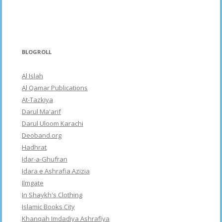
BLOGROLL
Al Islah
Al Qamar Publications
At-Tazkiya
Darul Ma'arif
Darul Uloom Karachi
Deoband.org
Hadhrat
Idar-a-Ghufran
Idara e Ashrafia Azizia
Ilmgate
In Shaykh's Clothing
Islamic Books City
Khanqah Imdadiya Ashrafiya