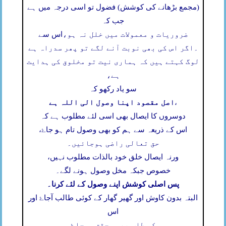
(مجمع بڑھانے کی کوشش) فضول تو اسی درجہ میں ہے
جب کہ
ضروریات و معمولات میں خلل نہ ہو،
اس سے
۔
اگر اس کی بھی نوبت آنے لگے تو پھر سدراہ ہے
لوگ کہتے ہیں کہ ہماری نیت تو مخلوق کی ہدایت
ہے،
سو یاد رکھو کہ
اصل مقصود اپنا وصول الی اللہ ہے
،
دوسروں کا ایصال بھی اسی لئے مطلوب ہے کہ
اس کے ذریعہ سے ہم کو بھی وصول تام ہو جاۓ،
حق تعالی راضی ہوجائیں۔
ورنہ ایصال خلق خود بالذات مطلوب نہیں،
خصوص جبکہ مخل وصول ہونے لگے۔
پس اصلی کوشش اپنے وصول کے لئے کرنا۔
البتہ بدون کاوش اور گھیر گھار کے کوئی طالب آجاۓ اور
اس
کی طلب بھی محقق ہوجاۓ