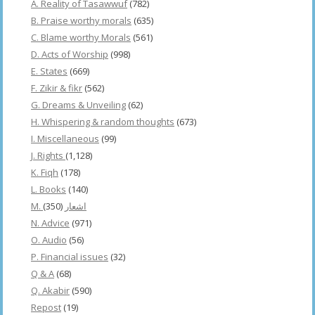
A. Reality of Tasawwuf
(782)
B. Praise worthy morals
(635)
C. Blame worthy Morals
(561)
D. Acts of Worship
(998)
E. States
(669)
F. Zikir & fikr
(562)
G. Dreams & Unveiling
(62)
H. Whispering & random thoughts
(673)
I. Miscellaneous
(99)
J. Rights
(1,128)
K. Fiqh
(178)
L. Books
(140)
(350)
M. اشعار
N. Advice
(971)
O. Audio
(56)
P. Financial issues
(32)
Q & A
(68)
Q. Akabir
(590)
Repost
(19)