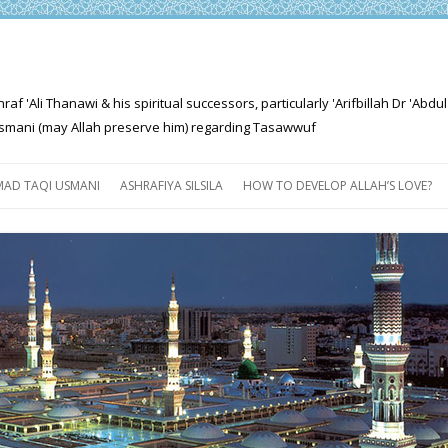
'Ali Thanawi & his spiritual successors, particularly 'Arifbillah Dr 'Abdul
mani (may Allah preserve him) regarding Tasawwuf
Skip
to
AD TAQI USMANI
ASHRAFIYA SILSILA
HOW TO DEVELOP ALLAH’S LOVE?
content
THE SALIENT FEATURES OF
ASHRAFIYA PATH
FOR THE SEEKER
PROGRESS EXPLAINED