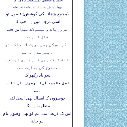
احمد تو عاشقی بمشیخیت ترا چہ کار
دیوانہ باش سلسلہ شد شد نشد نشد
(مجمع بڑھانے کی کوشش) فضول تو
اسی درجہ میں ہے جب کہ
ضروریات و معمولات میں
اس سے
خلل نہ ہو،
اگر اس کی بھی نوبت آنے لگے تو
۔
پھر سدراہ ہے
لوگ کہتے ہیں کہ ہماری نیت تو
مخلوق کی ہدایت ہے،
سو یاد رکھو کہ
اصل مقصود اپنا وصول الی اللہ
ہے
،
دوسروں کا ایصال بھی اسی لئے
مطلوب ہے کہ
اس کے ذریعہ سے ہم کو بھی وصول تام
ہو جاۓ،