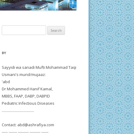
Search
for:
BY
Sayyidi wa sanadi Mufti Mohammad Taqi
Usmani's murid/mujaaz:
'abd
Dr Mohammed Hanif Kamal,
MBBS, FAAP, DABP, DABPID
Pediatric Infectious Diseases
....................................
Contact:
abd@ashrafiya.com
----- ------- --------- --------- ------