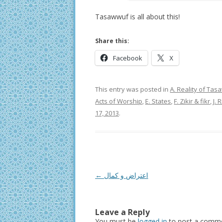
Tasawwuf is all about this!
Share this:
Facebook
X
This entry was posted in
A. Reality of Ta
Acts of Worship
,
E. States
,
F. Zikir & fikr
,
J. 
17, 2013
.
Post
←
اعتراض و كمال
navigation
Leave a Reply
You must be
logged in
to post a comme