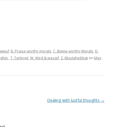
sawwuf
,
B. Praise worthy morals
,
C. Blame worthy Morals
,
D.
Rights
,
T. Tarbiyet
,
W. Wird & wazaif
,
Z. Mustahebbat
on
May
Dealing with lustful thoughts
→
nt.