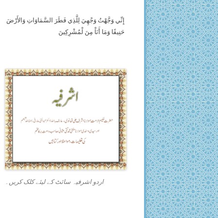
إِنِّي وَجَّهْتُ وَجْهِيَ لِلَّذِي فَطَرَ السَّمَاوَاتِ وَالأَرْضَ
حَنِيفًا وَمَا أَنَاْ مِنَ لْمُشْرِكِينَ
اردو اشرفیہ سائٹ کے لیئے کلک کریں۔