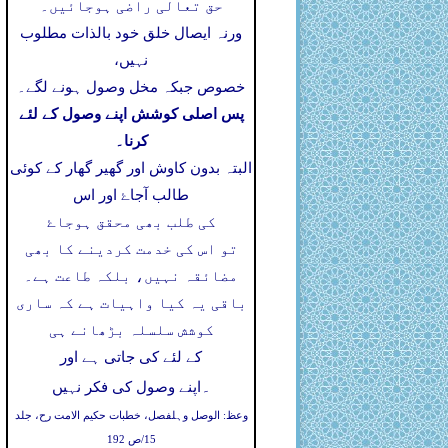
حق تعالی راضی ہوجائیں۔
ورنہ ایصال خلق خود بالذات مطلوب
نہیں،
خصوص جبکہ مخل وصول ہونے لگے۔
پس اصلی کوشش اپنے وصول کے لئے
کرنا۔
البتہ بدون کاوش اور گھیر گھار کے کوئی
طالب آجاۓ اور اس
کی طلب بھی محقق ہوجاۓ
تو اس کی خدمت کردینے کا بھی
مضائقہ نہیں، بلکہ طاعت ہے۔
باقی یہ کیا واہیات ہے کہ ساری
کوشش سلسلہ بڑھانے ہی
کے لئے کی جاتی ہے اور
۔
اپنے وصول کی فکر نہیں
وعظ: الوصل وہلفصل، خطبات حکیم الامت رح، جلد
15/ص 192