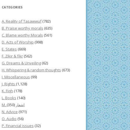
CATEGORIES
A. Reality of Tasawwuf
(782)
B. Praise worthy morals
(635)
C. Blame worthy Morals
(561)
D. Acts of Worship
(998)
E. States
(669)
F. Zikir & fikr
(562)
G. Dreams & Unveiling
(62)
H. Whispering & random thoughts
(673)
I. Miscellaneous
(99)
J. Rights
(1,128)
K. Fiqh
(178)
L. Books
(140)
(350)
M. اشعار
N. Advice
(971)
O. Audio
(56)
P. Financial issues
(32)