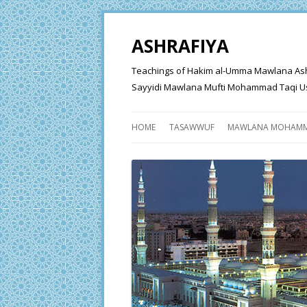
ASHRAFIYA
Teachings of Hakim al-Umma Mawlana Ashraf 
Sayyidi Mawlana Mufti Mohammad Taqi Us
HOME
TASAWWUF
MAWLANA MOHAMM