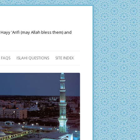
 Hayy 'Arifi (may Allah bless them) and
FAQS
ISLAHI QUESTIONS
SITE INDEX