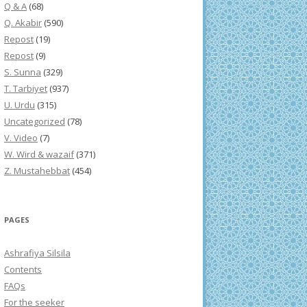
Q & A
(68)
Q. Akabir
(590)
Repost
(19)
Repost
(9)
S. Sunna
(329)
T. Tarbiyet
(937)
U. Urdu
(315)
Uncategorized
(78)
V. Video
(7)
W. Wird & wazaif
(371)
Z. Mustahebbat
(454)
PAGES
Ashrafiya Silsila
Contents
FAQs
For the seeker