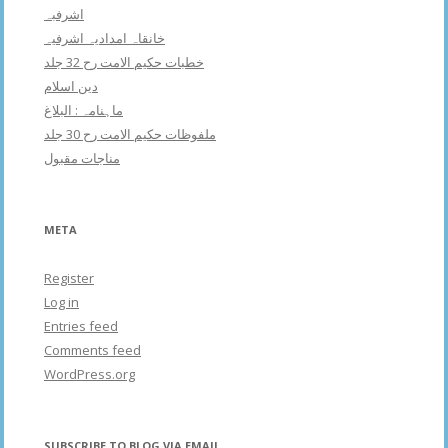
اشرفبہ
خانقاہ امدادیہ اشرفیہ
خطبات حکیم الامت رح 32 جلد
دین اسلام
ماہنامہ : البلاغ
ملفوظات حکیم الامت رح 30 جلد
مناجات مقبول
META
Register
Log in
Entries feed
Comments feed
WordPress.org
SUBSCRIBE TO BLOG VIA EMAIL