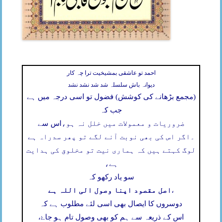
احمد تو عاشقی بمشیخیت ترا چہ کار
دیوانہ باش سلسلہ شد شد نشد نشد
(مجمع بڑھانے کی کوشش) فضول تو اسی درجہ میں ہے
جب کہ
ضروریات و معمولات میں خلل نہ ہو،
اس سے
۔
اگر اس کی بھی نوبت آنے لگے تو پھر سدراہ ہے
لوگ کہتے ہیں کہ ہماری نیت تو مخلوق کی ہدایت
ہے،
سو یاد رکھو کہ
اصل مقصود اپنا وصول الی اللہ ہے
،
دوسروں کا ایصال بھی اسی لئے مطلوب ہے کہ
اس کے ذریعہ سے ہم کو بھی وصول تام ہو جاۓ،