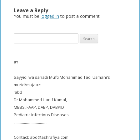
Leave a Reply
You must be
logged in
to post a comment.
Search
for:
BY
Sayyidi wa sanadi Mufti Mohammad Taqi Usmani's
murid/mujaaz:
'abd
Dr Mohammed Hanif Kamal,
MBBS, FAAP, DABP, DABPID
Pediatric Infectious Diseases
....................................
Contact:
abd@ashrafiya.com