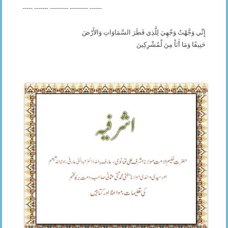
----- ------- --------- --------- ------
إِنِّي وَجَّهْتُ وَجْهِيَ لِلَّذِي فَطَرَ السَّمَاوَاتِ وَالأَرْضَ
حَنِيفًا وَمَا أَنَاْ مِنَ لْمُشْرِكِينَ