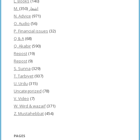
L. Books
(140)
(350)
M. اشعار
N. Advice
(971)
O. Audio
(56)
P. Financial issues
(32)
Q & A
(68)
Q. Akabir
(590)
Repost
(19)
Repost
(9)
S. Sunna
(329)
T. Tarbiyet
(937)
U. Urdu
(315)
Uncategorized
(78)
V. Video
(7)
W. Wird & wazaif
(371)
Z. Mustahebbat
(454)
PAGES