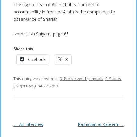
The sign of fear of Allah (that is, concern of
accountability in front of Allah) is the compliance to
observance of Shariah.
Ikhmal ush Shiyam, page 65
Share this:
Facebook
X
This entry was posted in
B. Praise worthy morals
,
E. States
,
J. Rights
on
June 27, 2013
.
Post
←
An Interview
Ramadan al Kareem
→
navigation