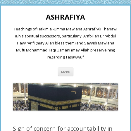
ASHRAFIYA
Teachings of Hakim al-Umma Mawlana Ashraf 'Ali Thanawi
& his spiritual successors, particularly 'Arifbillah Dr 'Abdul
Hayy 'Arifi (may Allah bless them) and Sayyidi Mawlana
Mufti Mohammad Taqi Usmani (may Allah preserve him)
regarding Tasawwuf
Skip
Menu
to
content
Sign of concern for accountability in