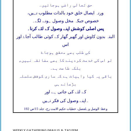
حق تعالی راضی ہوجائیں۔
ورنہ ایصال خلق خود بالذات مطلوب نہیں،
خصوص جبکہ مخل وصول ہونے لگے۔
پس اصلی کوشش اپنے وصول کے لئے کرنا۔
البتہ بدون کاوش اور گھیر گھار کے کوئی طالب آجاۓ اور
اس
کی طلب بھی محقق ہوجاۓ
تو اس کی خدمت کردینے کا بھی مضائقہ نہیں،
بلکہ طاعت ہے۔
باقی یہ کیا واہیات ہے کہ ساری کوشش سلسلہ
بڑھانے ہی
کے لئے کی جاتی ہے اور
۔
اپنے وصول کی فکر نہیں
وعظ: الوصل وہلفصل، خطبات حکیم الامت رح، جلد 15/ص 192
WEEKLY GATHERING/MAJLIS & TA’LEEM