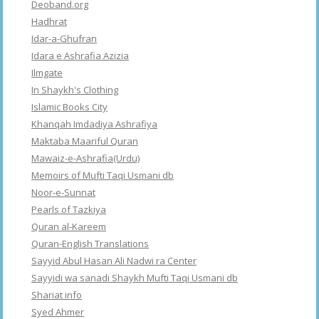
Deoband.org
Hadhrat
Idar-a-Ghufran
Idara e Ashrafia Azizia
Ilmgate
In Shaykh's Clothing
Islamic Books City
Khanqah Imdadiya Ashrafiya
Maktaba Maariful Quran
Mawaiz-e-Ashrafia(Urdu)
Memoirs of Mufti Taqi Usmani db
Noor-e-Sunnat
Pearls of Tazkiya
Quran al-Kareem
Quran-English Translations
Sayyid Abul Hasan Ali Nadwi ra Center
Sayyidi wa sanadi Shaykh Mufti Taqi Usmani db
Shariat info
Syed Ahmer