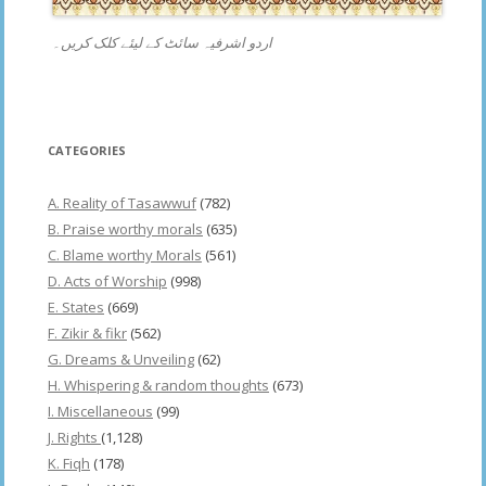
اردو اشرفیہ سائٹ کے لیئے کلک کریں۔
CATEGORIES
A. Reality of Tasawwuf
(782)
B. Praise worthy morals
(635)
C. Blame worthy Morals
(561)
D. Acts of Worship
(998)
E. States
(669)
F. Zikir & fikr
(562)
G. Dreams & Unveiling
(62)
H. Whispering & random thoughts
(673)
I. Miscellaneous
(99)
J. Rights
(1,128)
K. Fiqh
(178)