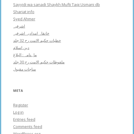
Sayyidi wa sanadi Shaykh Mufti Taqi Usmani db
Shariat info
Syed Ahmer
اشرفبہ
خانقاہ امدادیہ اشرفیہ
خطبات حکیم الامت رح 32 جلد
دین اسلام
ماہنامہ : البلاغ
ملفوظات حکیم الامت رح 30 جلد
مناجات مقبول
META
Register
Log in
Entries feed
Comments feed
WordPress.org