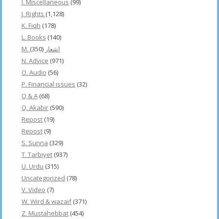
I. Miscellaneous
(99)
J. Rights
(1,128)
K. Fiqh
(178)
L. Books
(140)
(350)
M. اشعار
N. Advice
(971)
O. Audio
(56)
P. Financial issues
(32)
Q & A
(68)
Q. Akabir
(590)
Repost
(19)
Repost
(9)
S. Sunna
(329)
T. Tarbiyet
(937)
U. Urdu
(315)
Uncategorized
(78)
V. Video
(7)
W. Wird & wazaif
(371)
Z. Mustahebbat
(454)