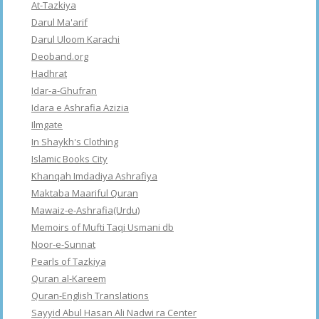
At-Tazkiya
Darul Ma'arif
Darul Uloom Karachi
Deoband.org
Hadhrat
Idar-a-Ghufran
Idara e Ashrafia Azizia
Ilmgate
In Shaykh's Clothing
Islamic Books City
Khanqah Imdadiya Ashrafiya
Maktaba Maariful Quran
Mawaiz-e-Ashrafia(Urdu)
Memoirs of Mufti Taqi Usmani db
Noor-e-Sunnat
Pearls of Tazkiya
Quran al-Kareem
Quran-English Translations
Sayyid Abul Hasan Ali Nadwi ra Center