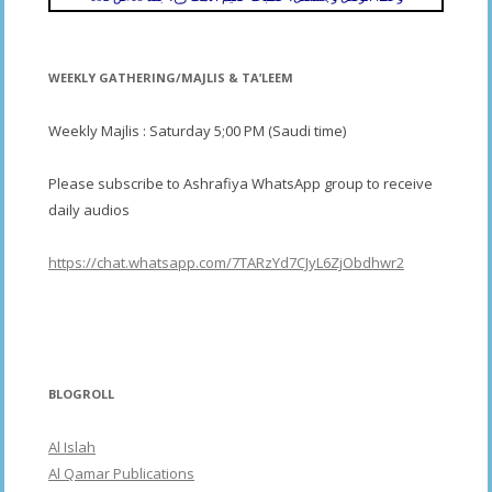
WEEKLY GATHERING/MAJLIS & TA’LEEM
Weekly Majlis : Saturday 5;00 PM (Saudi time)
Please subscribe to Ashrafiya WhatsApp group to receive
daily audios
https://chat.whatsapp.com/7TARzYd7CJyL6ZjObdhwr2
BLOGROLL
Al Islah
Al Qamar Publications