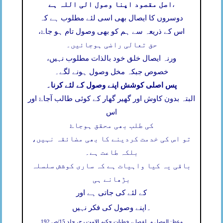
اصل مقصود اپنا وصول الی اللہ ہے
،
دوسروں کا ایصال بھی اسی لئے مطلوب ہے کہ
اس کے ذریعہ سے ہم کو بھی وصول تام ہو جاۓ،
حق تعالی راضی ہوجائیں۔
ورنہ ایصال خلق خود بالذات مطلوب نہیں،
خصوص جبکہ مخل وصول ہونے لگے۔
پس اصلی کوشش اپنے وصول کے لئے کرنا۔
البتہ بدون کاوش اور گھیر گھار کے کوئی طالب آجاۓ اور
اس
کی طلب بھی محقق ہوجاۓ
تو اس کی خدمت کردینے کا بھی مضائقہ نہیں،
بلکہ طاعت ہے۔
باقی یہ کیا واہیات ہے کہ ساری کوشش سلسلہ
بڑھانے ہی
کے لئے کی جاتی ہے اور
۔
اپنے وصول کی فکر نہیں
وعظ: الوصل وہلفصل، خطبات حکیم الامت رح، جلد 15/ص 192