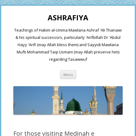
ASHRAFIYA
Teachings of Hakim al-Umma Mawlana Ashraf 'Ali Thanawi
& his spiritual successors, particularly 'Arifbillah Dr 'Abdul
Hayy 'Arifi (may Allah bless them) and Sayyidi Mawlana
Mufti Mohammad Taqi Usmani (may Allah preserve him)
regarding Tasawwuf
Skip
Menu
to
content
For those visiting Medinah e