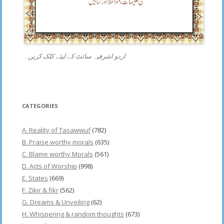
اردو اشرفیہ سائٹ کے لیئے کلک کریں۔
CATEGORIES
A. Reality of Tasawwuf
(782)
B. Praise worthy morals
(635)
C. Blame worthy Morals
(561)
D. Acts of Worship
(998)
E. States
(669)
F. Zikir & fikr
(562)
G. Dreams & Unveiling
(62)
H. Whispering & random thoughts
(673)