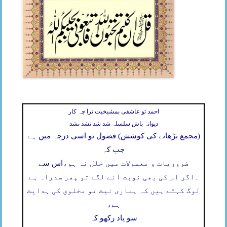
احمد تو عاشقی بمشیخیت ترا چہ کار
دیوانہ باش سلسلہ شد شد نشد نشد
(مجمع بڑھانے کی کوشش) فضول تو اسی درجہ میں ہے
جب کہ
ضروریات و معمولات میں خلل نہ ہو،
اس سے
۔
اگر اس کی بھی نوبت آنے لگے تو پھر سدراہ ہے
لوگ کہتے ہیں کہ ہماری نیت تو مخلوق کی ہدایت
ہے،
سو یاد رکھو کہ