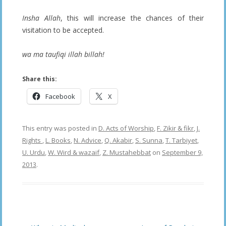
Insha Allah
, this will increase the chances of their
visitation to be accepted.
wa ma taufiqi illah billah!
Share this:
Facebook
X
This entry was posted in
D. Acts of Worship
,
F. Zikir & fikr
,
J.
Rights
,
L. Books
,
N. Advice
,
Q. Akabir
,
S. Sunna
,
T. Tarbiyet
,
U. Urdu
,
W. Wird & wazaif
,
Z. Mustahebbat
on
September 9,
2013
.