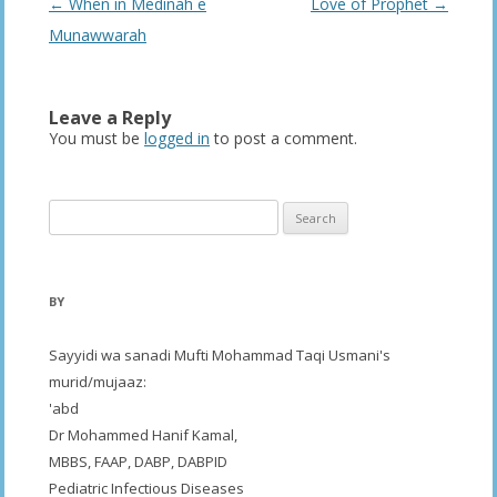
Post
←
When in Medinah e
Love of Prophet
→
navigation
Munawwarah
Leave a Reply
You must be
logged in
to post a comment.
Search
for:
BY
Sayyidi wa sanadi Mufti Mohammad Taqi Usmani's
murid/mujaaz:
'abd
Dr Mohammed Hanif Kamal,
MBBS, FAAP, DABP, DABPID
Pediatric Infectious Diseases