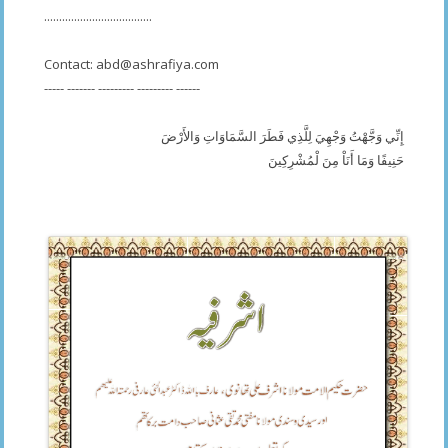
....................................
Contact:
abd@ashrafiya.com
----- ------- --------- --------- ------
إِنِّي وَجَّهْتُ وَجْهِيَ لِلَّذِي فَطَرَ السَّمَاوَاتِ وَالأَرْضَ
حَنِيفًا وَمَا أَنَاْ مِنَ لْمُشْرِكِينَ