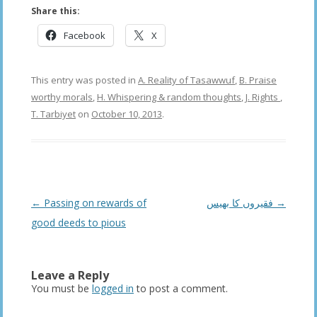
Share this:
Facebook
X
This entry was posted in
A. Reality of Tasawwuf
,
B. Praise
worthy morals
,
H. Whispering & random thoughts
,
J. Rights
,
T. Tarbiyet
on
October 10, 2013
.
Post
←
Passing on rewards of
فقيروں كا بهيس
→
navigation
good deeds to pious
Leave a Reply
You must be
logged in
to post a comment.