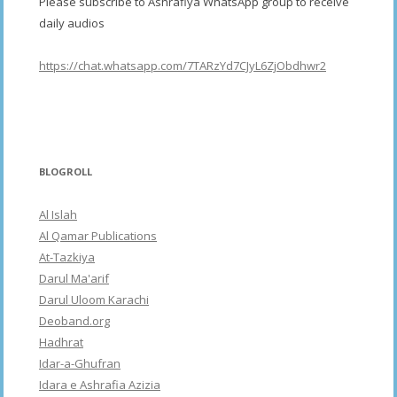
Please subscribe to Ashrafiya WhatsApp group to receive
daily audios
https://chat.whatsapp.com/7TARzYd7CJyL6ZjObdhwr2
BLOGROLL
Al Islah
Al Qamar Publications
At-Tazkiya
Darul Ma'arif
Darul Uloom Karachi
Deoband.org
Hadhrat
Idar-a-Ghufran
Idara e Ashrafia Azizia