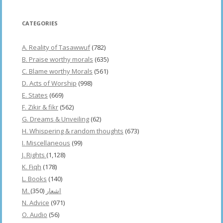
CATEGORIES
A. Reality of Tasawwuf
(782)
B. Praise worthy morals
(635)
C. Blame worthy Morals
(561)
D. Acts of Worship
(998)
E. States
(669)
F. Zikir & fikr
(562)
G. Dreams & Unveiling
(62)
H. Whispering & random thoughts
(673)
I. Miscellaneous
(99)
J. Rights
(1,128)
K. Fiqh
(178)
L. Books
(140)
(350)
M. اشعار
N. Advice
(971)
O. Audio
(56)