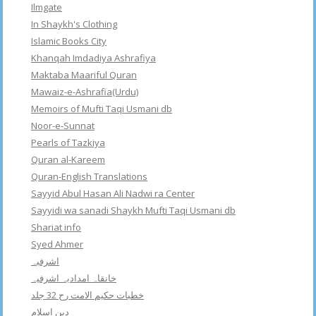
Ilmgate
In Shaykh's Clothing
Islamic Books City
Khanqah Imdadiya Ashrafiya
Maktaba Maariful Quran
Mawaiz-e-Ashrafia(Urdu)
Memoirs of Mufti Taqi Usmani db
Noor-e-Sunnat
Pearls of Tazkiya
Quran al-Kareem
Quran-English Translations
Sayyid Abul Hasan Ali Nadwi ra Center
Sayyidi wa sanadi Shaykh Mufti Taqi Usmani db
Shariat info
Syed Ahmer
اشرفبہ
خانقاہ امدادیہ اشرفیہ
خطبات حکیم الامت رح 32 جلد
دین اسلام