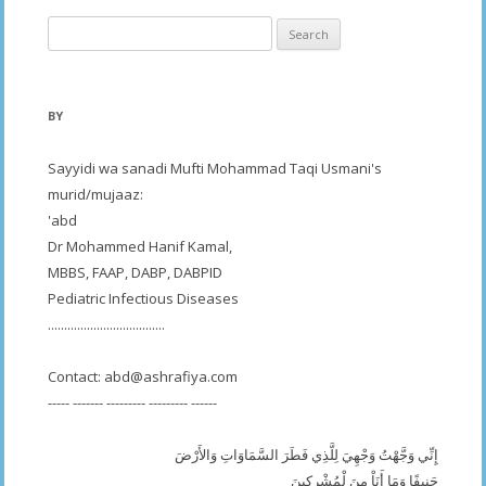
Search
for:
BY
Sayyidi wa sanadi Mufti Mohammad Taqi Usmani's
murid/mujaaz:
'abd
Dr Mohammed Hanif Kamal,
MBBS, FAAP, DABP, DABPID
Pediatric Infectious Diseases
....................................
Contact:
abd@ashrafiya.com
----- ------- --------- --------- ------
إِنِّي وَجَّهْتُ وَجْهِيَ لِلَّذِي فَطَرَ السَّمَاوَاتِ وَالأَرْضَ
حَنِيفًا وَمَا أَنَاْ مِنَ لْمُشْرِكِينَ