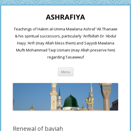
ASHRAFIYA
Teachings of Hakim al-Umma Mawlana Ashraf 'Ali Thanawi
& his spiritual successors, particularly 'Arifbillah Dr 'Abdul
Hayy 'Arifi (may Allah bless them) and Sayyidi Mawlana
Mufti Mohammad Taqi Usmani (may Allah preserve him)
regarding Tasawwuf
Skip
Menu
to
content
Renewal of bayiah