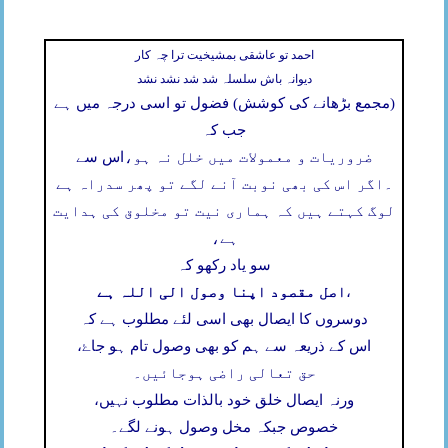
احمد تو عاشقی بمشیخیت ترا چہ کار
دیوانہ باش سلسلہ شد شد نشد نشد
(مجمع بڑھانے کی کوشش) فضول تو اسی درجہ میں ہے
جب کہ
ضروریات و معمولات میں خلل نہ ہو،
اس سے
۔
اگر اس کی بھی نوبت آنے لگے تو پھر سدراہ ہے
لوگ کہتے ہیں کہ ہماری نیت تو مخلوق کی ہدایت
ہے،
سو یاد رکھو کہ
اصل مقصود اپنا وصول الی اللہ ہے
،
دوسروں کا ایصال بھی اسی لئے مطلوب ہے کہ
اس کے ذریعہ سے ہم کو بھی وصول تام ہو جاۓ،
حق تعالی راضی ہوجائیں۔
ورنہ ایصال خلق خود بالذات مطلوب نہیں،
خصوص جبکہ مخل وصول ہونے لگے۔