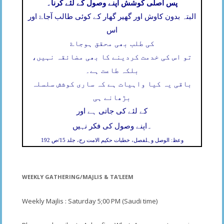
پس اصلی کوشش اپنے وصول کے لئے کرنا۔
البتہ بدون کاوش اور گھیر گھار کے کوئی طالب آجاۓ اور
اس
کی طلب بھی محقق ہوجاۓ
تو اس کی خدمت کردینے کا بھی مضائقہ نہیں،
بلکہ طاعت ہے۔
باقی یہ کیا واہیات ہے کہ ساری کوشش سلسلہ
بڑھانے ہی
کے لئے کی جاتی ہے اور
۔
اپنے وصول کی فکر نہیں
وعظ: الوصل وہلفصل، خطبات حکیم الامت رح، جلد 15/ص 192
WEEKLY GATHERING/MAJLIS & TA’LEEM
Weekly Majlis : Saturday 5;00 PM (Saudi time)