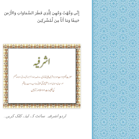
إِنِّي وَجَّهْتُ وَجْهِيَ لِلَّذِي فَطَرَ السَّمَاوَاتِ وَالأَرْضَ
حَنِيفًا وَمَا أَنَاْ مِنَ لْمُشْرِكِينَ
اردو اشرفیہ سائٹ کے لیئے کلک کریں۔