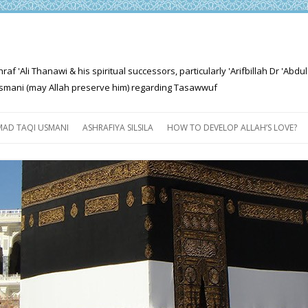
'Ali Thanawi & his spiritual successors, particularly 'Arifbillah Dr 'Abdul
mani (may Allah preserve him) regarding Tasawwuf
Skip
to
AD TAQI USMANI
ASHRAFIYA SILSILA
HOW TO DEVELOP ALLAH’S LOVE?
content
THE SALIENT FEATURES OF
ASHRAFIYA PATH
FOR THE SEEKER
PROGRESS EXPLAINED