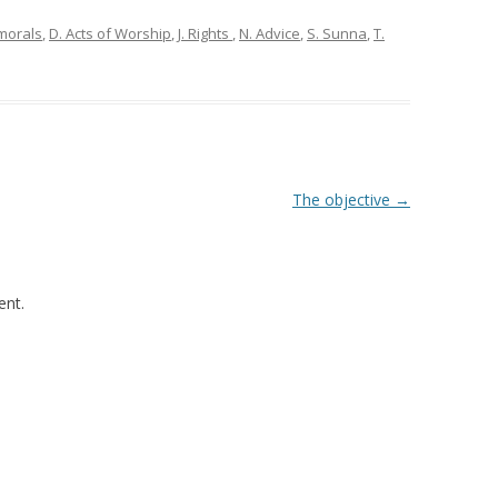
 morals
,
D. Acts of Worship
,
J. Rights
,
N. Advice
,
S. Sunna
,
T.
The objective
→
nt.