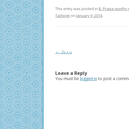
This entry was posted in
B. Praise worthy
Tarbiyet
on
January 9, 2014
.
Post
←
درد دل
navigation
Leave a Reply
You must be
logged in
to post a comme