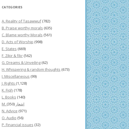
CATEGORIES
A. Reality of Tasawwuf
(782)
B. Praise worthy morals
(635)
C. Blame worthy Morals
(561)
D. Acts of Worship
(998)
E. States
(669)
F. Zikir & fikr
(562)
G. Dreams & Unveiling
(62)
H. Whispering & random thoughts
(673)
I. Miscellaneous
(99)
J. Rights
(1,128)
K. Fiqh
(178)
L. Books
(140)
(350)
M. اشعار
N. Advice
(971)
O. Audio
(56)
P. Financial issues
(32)