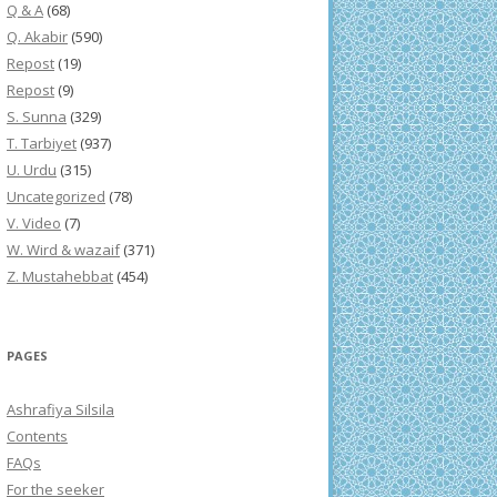
Q & A
(68)
Q. Akabir
(590)
Repost
(19)
Repost
(9)
S. Sunna
(329)
T. Tarbiyet
(937)
U. Urdu
(315)
Uncategorized
(78)
V. Video
(7)
W. Wird & wazaif
(371)
Z. Mustahebbat
(454)
PAGES
Ashrafiya Silsila
Contents
FAQs
For the seeker