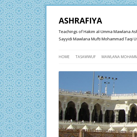
ASHRAFIYA
Teachings of Hakim al-Umma Mawlana Ashraf 
Sayyidi Mawlana Mufti Mohammad Taqi Us
HOME
TASAWWUF
MAWLANA MOHAMM