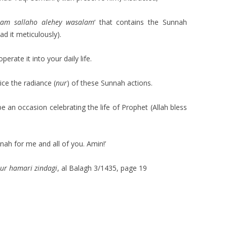
am sallaho alehey wasalam
‘ that contains the Sunnah
ead it meticulously).
rate it into your daily life.
tice the radiance (
nur
) of these Sunnah actions.
 an occasion celebrating the life of Prophet (Allah bless
nnah for me and all of you. Amin!’
ur hamari zindagi
, al Balagh 3/1435, page 19