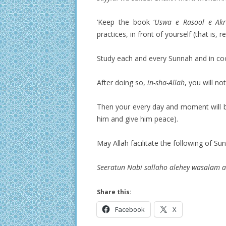
‘Keep the book ‘
Uswa e Rasool e Akr
practices, in front of yourself (that is, r
Study each and every Sunnah and in coope
After doing so,
in-sha-Allah
, you will no
Then your every day and moment will be
him and give him peace).
May Allah facilitate the following of Su
Seeratun Nabi sallaho alehey wasalam a
Share this:
Facebook
X