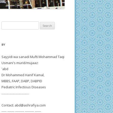
Search
for:
BY
Sayyidi wa sanadi Mufti Mohammad Taqi
Usmani's murid/mujaaz:
'abd
Dr Mohammed Hanif Kamal,
MBBS, FAAP, DABP, DABPID
Pediatric Infectious Diseases
....................................
Contact:
abd@ashrafiya.com
----- ------- --------- --------- ------