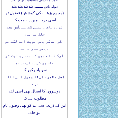
احمد تو عاشقی بمشیخیت ترا چہ کار
دیوانہ باش سلسلہ شد شد نشد نشد
(مجمع بڑھانے کی کوشش) فضول تو
اسی درجہ میں ہے جب کہ
ضروریات و معمولات میں
اس سے
خلل نہ ہو،
اگر اس کی بھی نوبت آنے لگے تو
۔
پھر سدراہ ہے
لوگ کہتے ہیں کہ ہماری نیت تو
مخلوق کی ہدایت ہے،
سو یاد رکھو کہ
اصل مقصود اپنا وصول الی اللہ
ہے
،
دوسروں کا ایصال بھی اسی لئے
مطلوب ہے کہ
اس کے ذریعہ سے ہم کو بھی وصول تام
ہو جاۓ،