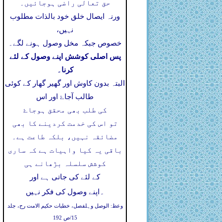
حق تعالی راضی ہوجائیں۔
ورنہ ایصال خلق خود بالذات مطلوب
نہیں،
خصوص جبکہ مخل وصول ہونے لگے۔
پس اصلی کوشش اپنے وصول کے لئے
کرنا۔
البتہ بدون کاوش اور گھیر گھار کے کوئی
طالب آجاۓ اور اس
کی طلب بھی محقق ہوجاۓ
تو اس کی خدمت کردینے کا بھی
مضائقہ نہیں، بلکہ طاعت ہے۔
باقی یہ کیا واہیات ہے کہ ساری
کوشش سلسلہ بڑھانے ہی
کے لئے کی جاتی ہے اور
۔
اپنے وصول کی فکر نہیں
وعظ: الوصل وہلفصل، خطبات حکیم الامت رح، جلد
15/ص 192