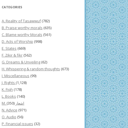
CATEGORIES
A. Reality of Tasawwuf
(782)
B. Praise worthy morals
(635)
C. Blame worthy Morals
(561)
D. Acts of Worship
(998)
E. States
(669)
F. Zikir & fikr
(562)
G. Dreams & Unveiling
(62)
H. Whispering & random thoughts
(673)
I. Miscellaneous
(99)
J. Rights
(1,128)
K. Fiqh
(178)
L. Books
(140)
(350)
M. اشعار
N. Advice
(971)
O. Audio
(56)
P. Financial issues
(32)