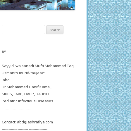
Search
for:
BY
Sayyidi wa sanadi Mufti Mohammad Taqi
Usmani's murid/mujaaz:
'abd
Dr Mohammed Hanif Kamal,
MBBS, FAAP, DABP, DABPID
Pediatric Infectious Diseases
....................................
Contact:
abd@ashrafiya.com
----- ------- --------- --------- ------