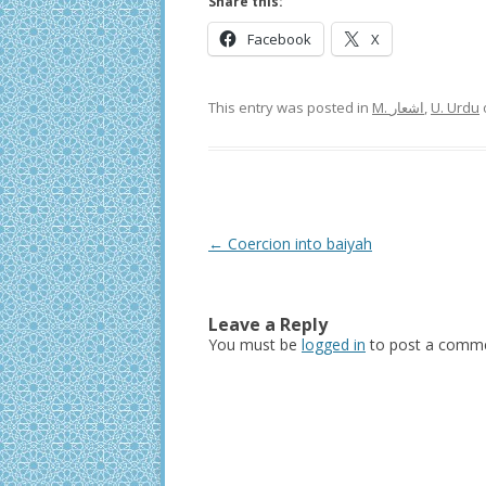
Share this:
Facebook
X
This entry was posted in
M. اشعار
,
U. Urdu
Post
←
Coercion into baiyah
navigation
Leave a Reply
You must be
logged in
to post a comme