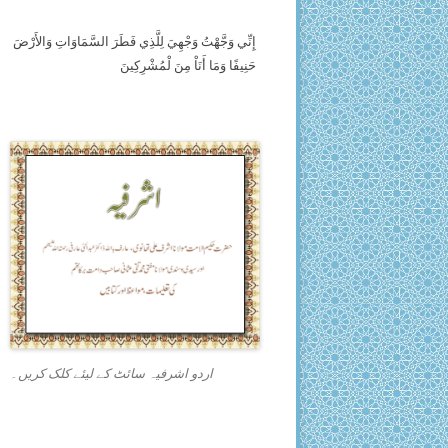
إِنِّي وَجَّهْتُ وَجْهِيَ لِلَّذِي فَطَرَ السَّمَاوَاتِ وَالأَرْضَ
حَنِيفًا وَمَا أَنَاْ مِنَ لْمُشْرِكِينَ
اردو اشرفیہ سائٹ کے لیئے کلک کریں۔