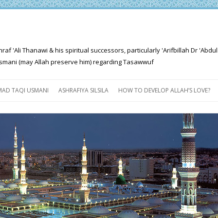
'Ali Thanawi & his spiritual successors, particularly 'Arifbillah Dr 'Abdul
mani (may Allah preserve him) regarding Tasawwuf
Skip
to
AD TAQI USMANI
ASHRAFIYA SILSILA
HOW TO DEVELOP ALLAH’S LOVE?
content
THE SALIENT FEATURES OF
ASHRAFIYA PATH
FOR THE SEEKER
PROGRESS EXPLAINED