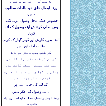
حق تعالی راضی ہوجائیں۔
ورنہ ایصال خلق خود بالذات مطلوب
نہیں،
خصوص جبکہ مخل وصول ہونے لگے۔
پس اصلی کوشش اپنے وصول کے لئے
کرنا۔
البتہ بدون کاوش اور گھیر گھار کے کوئی
طالب آجاۓ اور اس
کی طلب بھی محقق ہوجاۓ
تو اس کی خدمت کردینے کا بھی
مضائقہ نہیں، بلکہ طاعت ہے۔
باقی یہ کیا واہیات ہے کہ ساری
کوشش سلسلہ بڑھانے ہی
کے لئے کی جاتی ہے اور
۔
اپنے وصول کی فکر نہیں
وعظ: الوصل وہلفصل، خطبات حکیم الامت رح، جلد
15/ص 192