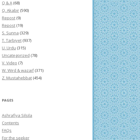
Q & A
(68)
Q. Akabir
(590)
Repost
(9)
Repost
(19)
S. Sunna
(329)
T. Tarbiyet
(937)
U. Urdu
(315)
Uncategorized
(78)
V. Video
(7)
W. Wird & wazaif
(371)
Z. Mustahebbat
(454)
PAGES
Ashrafiya Silsila
Contents
FAQs
For the seeker