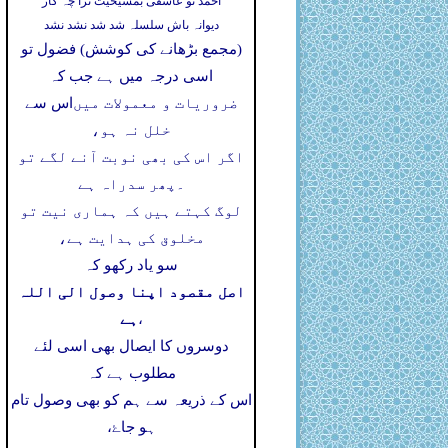
احمد تو عاشقی بمشیخیت ترا چہ کار
دیوانہ باش سلسلہ شد شد نشد نشد
(مجمع بڑھانے کی کوشش) فضول تو
اسی درجہ میں ہے جب کہ
ضروریات و معمولات میں
اس سے
خلل نہ ہو،
اگر اس کی بھی نوبت آنے لگے تو
۔
پھر سدراہ ہے
لوگ کہتے ہیں کہ ہماری نیت تو
مخلوق کی ہدایت ہے،
سو یاد رکھو کہ
اصل مقصود اپنا وصول الی اللہ
ہے
،
دوسروں کا ایصال بھی اسی لئے
مطلوب ہے کہ
اس کے ذریعہ سے ہم کو بھی وصول تام
ہو جاۓ،