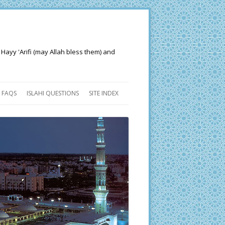
 Hayy 'Arifi (may Allah bless them) and
FAQS
ISLAHI QUESTIONS
SITE INDEX