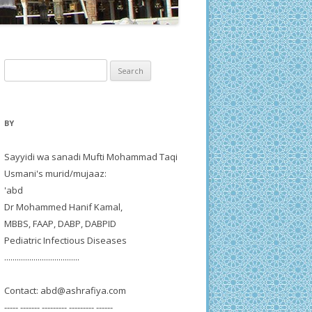
Search
for:
BY
Sayyidi wa sanadi Mufti Mohammad Taqi
Usmani's murid/mujaaz:
'abd
Dr Mohammed Hanif Kamal,
MBBS, FAAP, DABP, DABPID
Pediatric Infectious Diseases
....................................
Contact:
abd@ashrafiya.com
----- ------- --------- --------- ------