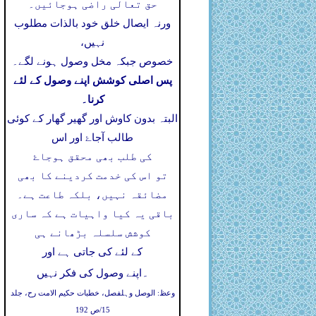
حق تعالی راضی ہوجائیں۔
ورنہ ایصال خلق خود بالذات مطلوب
نہیں،
خصوص جبکہ مخل وصول ہونے لگے۔
پس اصلی کوشش اپنے وصول کے لئے
کرنا۔
البتہ بدون کاوش اور گھیر گھار کے کوئی
طالب آجاۓ اور اس
کی طلب بھی محقق ہوجاۓ
تو اس کی خدمت کردینے کا بھی
مضائقہ نہیں، بلکہ طاعت ہے۔
باقی یہ کیا واہیات ہے کہ ساری
کوشش سلسلہ بڑھانے ہی
کے لئے کی جاتی ہے اور
۔
اپنے وصول کی فکر نہیں
وعظ: الوصل وہلفصل، خطبات حکیم الامت رح، جلد
15/ص 192