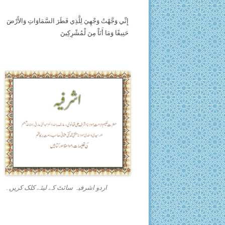
إِنِّي وَجَّهْتُ وَجْهِيَ لِلَّذِي فَطَرَ السَّمَاوَاتِ وَالأَرْضَ
حَنِيفًا وَمَا أَنَاْ مِنَ لْمُشْرِكِينَ
اردو اشرفیہ سائٹ کے لیئے کلک کریں۔