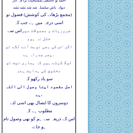
احمد تو عاشقی بمشیخیت ترا چہ کار
دیوانہ باش سلسلہ شد شد نشد نشد
(مجمع بڑھانے کی کوشش) فضول تو
اسی درجہ میں ہے جب کہ
ضروریات و معمولات میں
اس سے
خلل نہ ہو،
اگر اس کی بھی نوبت آنے لگے تو
۔
پھر سدراہ ہے
لوگ کہتے ہیں کہ ہماری نیت تو
مخلوق کی ہدایت ہے،
سو یاد رکھو کہ
اصل مقصود اپنا وصول الی اللہ
ہے
،
دوسروں کا ایصال بھی اسی لئے
مطلوب ہے کہ
اس کے ذریعہ سے ہم کو بھی وصول تام
ہو جاۓ،