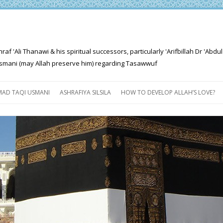
'Ali Thanawi & his spiritual successors, particularly 'Arifbillah Dr 'Abdul
mani (may Allah preserve him) regarding Tasawwuf
Skip
to
AD TAQI USMANI
ASHRAFIYA SILSILA
HOW TO DEVELOP ALLAH’S LOVE?
content
THE SALIENT FEATURES OF
ASHRAFIYA PATH
FOR THE SEEKER
PROGRESS EXPLAINED