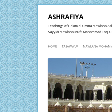
ASHRAFIYA
Teachings of Hakim al-Umma Mawlana Ashraf 
Sayyidi Mawlana Mufti Mohammad Taqi Us
HOME
TASAWWUF
MAWLANA MOHAMM