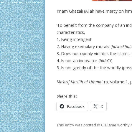
Imam Ghazali (Allah have mercy on him
‘To benefit from the company of an indivi
characteristics,
1. Being Intelligent
2. Having exemplary morals (
husnekhul
3. Does not openly violates the Islamic 
4. Is not an innovator (
bida’ti
)
5. Is not greedy of the the worldly (poss
Ma’arif
Muslih al Ummat
ra, volume 1, 
Share this:
Facebook
X
This entry was posted in
C. Blame worthy 