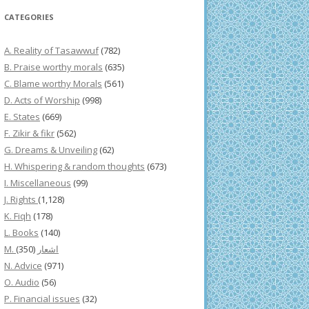
CATEGORIES
A. Reality of Tasawwuf
(782)
B. Praise worthy morals
(635)
C. Blame worthy Morals
(561)
D. Acts of Worship
(998)
E. States
(669)
F. Zikir & fikr
(562)
G. Dreams & Unveiling
(62)
H. Whispering & random thoughts
(673)
I. Miscellaneous
(99)
J. Rights
(1,128)
K. Fiqh
(178)
L. Books
(140)
(350)
M. اشعار
N. Advice
(971)
O. Audio
(56)
P. Financial issues
(32)