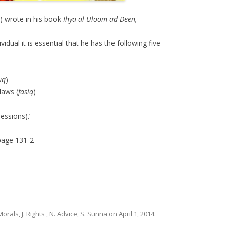
) wrote in his book
Ihya al Uloom ad Deen,
dual it is essential that he has the following five
uq
)
laws (
fasiq
)
essions).’
page 131-2
Morals
,
J. Rights
,
N. Advice
,
S. Sunna
on
April 1, 2014
.