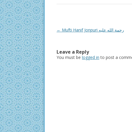
Post
←
Mufti Hanif Jonpuri رحمة الله عليه
navigation
Leave a Reply
You must be
logged in
to post a comme