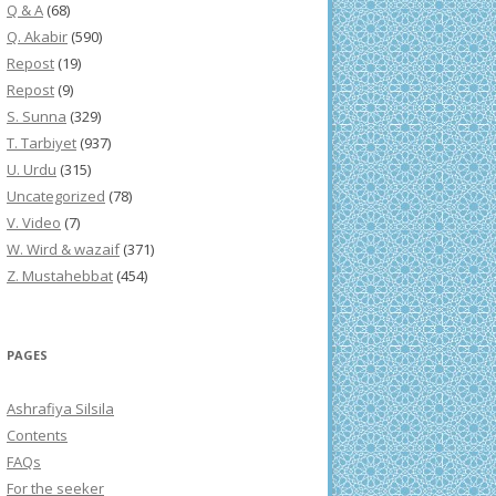
Q & A
(68)
Q. Akabir
(590)
Repost
(19)
Repost
(9)
S. Sunna
(329)
T. Tarbiyet
(937)
U. Urdu
(315)
Uncategorized
(78)
V. Video
(7)
W. Wird & wazaif
(371)
Z. Mustahebbat
(454)
PAGES
Ashrafiya Silsila
Contents
FAQs
For the seeker