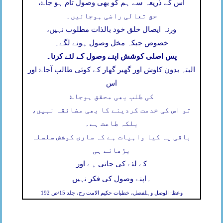
اس کے ذریعہ سے ہم کو بھی وصول تام ہو جاۓ،
حق تعالی راضی ہوجائیں۔
ورنہ ایصال خلق خود بالذات مطلوب نہیں،
خصوص جبکہ مخل وصول ہونے لگے۔
پس اصلی کوشش اپنے وصول کے لئے کرنا۔
البتہ بدون کاوش اور گھیر گھار کے کوئی طالب آجاۓ اور
اس
کی طلب بھی محقق ہوجاۓ
تو اس کی خدمت کردینے کا بھی مضائقہ نہیں،
بلکہ طاعت ہے۔
باقی یہ کیا واہیات ہے کہ ساری کوشش سلسلہ
بڑھانے ہی
کے لئے کی جاتی ہے اور
۔
اپنے وصول کی فکر نہیں
وعظ: الوصل وہلفصل، خطبات حکیم الامت رح، جلد 15/ص 192