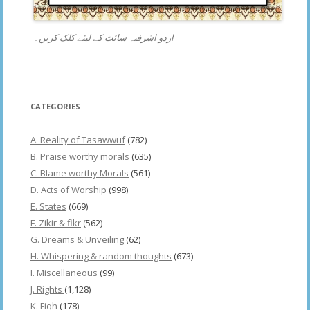
اردو اشرفیہ سائٹ کے لیئے کلک کریں۔
CATEGORIES
A. Reality of Tasawwuf
(782)
B. Praise worthy morals
(635)
C. Blame worthy Morals
(561)
D. Acts of Worship
(998)
E. States
(669)
F. Zikir & fikr
(562)
G. Dreams & Unveiling
(62)
H. Whispering & random thoughts
(673)
I. Miscellaneous
(99)
J. Rights
(1,128)
K. Fiqh
(178)