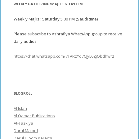
WEEKLY GATHERING/MAJLIS & TA’LEEM
Weekly Majlis : Saturday 5;00 PM (Saudi time)
Please subscribe to Ashrafiya WhatsApp group to receive
daily audios
https://chat.whatsapp.com/7TARzYd7CJyL6ZjObdhwr2
BLOGROLL
Al Islah
Al Qamar Publications
At-Tazkiya
Darul Ma'arif
Darul Uloom Karachi