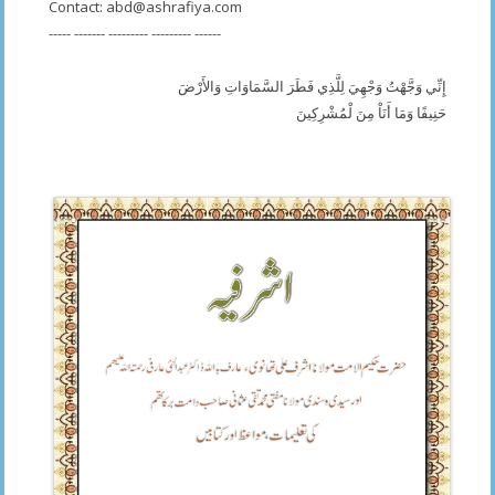
Contact:
abd@ashrafiya.com
----- ------- --------- --------- ------
إِنِّي وَجَّهْتُ وَجْهِيَ لِلَّذِي فَطَرَ السَّمَاوَاتِ وَالأَرْضَ
حَنِيفًا وَمَا أَنَاْ مِنَ لْمُشْرِكِينَ