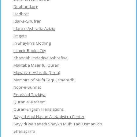
Deoband.org
Hadhrat
Idar-a-Ghufran
Idara e Ashrafia Azizia
Ilmgate
In Shaykh's Clothing
Islamic Books City
Khanqah Imdadiya Ashrafiya
Maktaba Maariful Quran
Mawaiz-e-Ashrafia(Urdu)
Memoirs of Mufti Taqi Usmani db
Noor-e-Sunnat
Pearls of Tazkiya
Quran al-Kareem
Quran-English Translations
Sayyid Abul Hasan Ali Nadwi ra Center
Sayyidi wa sanadi Shaykh Mufti Taqi Usmani db
Shariat info