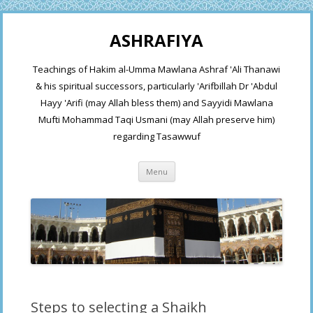
ASHRAFIYA
Teachings of Hakim al-Umma Mawlana Ashraf 'Ali Thanawi
& his spiritual successors, particularly 'Arifbillah Dr 'Abdul
Hayy 'Arifi (may Allah bless them) and Sayyidi Mawlana
Mufti Mohammad Taqi Usmani (may Allah preserve him)
regarding Tasawwuf
Skip
Menu
to
content
Steps to selecting a Shaikh