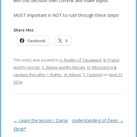
with this decision then commit and make
bayiat
.
MOST important is NOT to rush through these steps!
Share this:
Facebook
X
This entry was posted in
A. Reality of Tasawwuf
,
B. Praise
worthy morals
,
C. Blame worthy Morals
,
H. Whispering &
random thoughts
,
J. Rights
,
N. Advice
,
T. Tarbiyet
on
April 23,
2014
.
Post
←
Learn the lesson / Darse
Understanding of Deen
→
navigation
Ebrat*