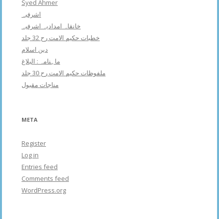
Syed Ahmer
اشرفبہ
خانقاہ امدادیہ اشرفیہ
خطبات حکیم الامت رح 32 جلد
دین اسلام
ماہنامہ : البلاغ
ملفوظات حکیم الامت رح 30 جلد
مناجات مقبول
META
Register
Log in
Entries feed
Comments feed
WordPress.org