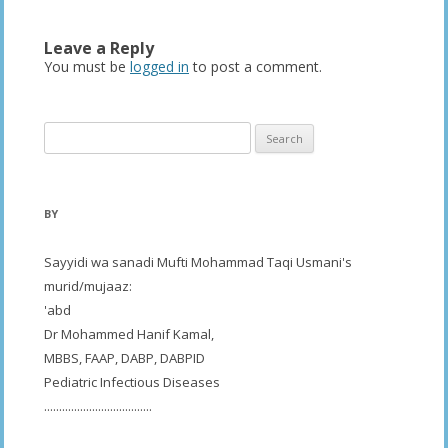
Leave a Reply
You must be
logged in
to post a comment.
Search
for:
BY
Sayyidi wa sanadi Mufti Mohammad Taqi Usmani's
murid/mujaaz:
'abd
Dr Mohammed Hanif Kamal,
MBBS, FAAP, DABP, DABPID
Pediatric Infectious Diseases
....................................