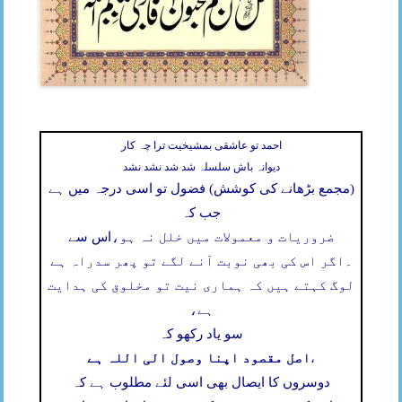
احمد تو عاشقی بمشیخیت ترا چہ کار
دیوانہ باش سلسلہ شد شد نشد نشد
(مجمع بڑھانے کی کوشش) فضول تو اسی درجہ میں ہے
جب کہ
ضروریات و معمولات میں خلل نہ ہو،
اس سے
۔
اگر اس کی بھی نوبت آنے لگے تو پھر سدراہ ہے
لوگ کہتے ہیں کہ ہماری نیت تو مخلوق کی ہدایت
ہے،
سو یاد رکھو کہ
اصل مقصود اپنا وصول الی اللہ ہے
،
دوسروں کا ایصال بھی اسی لئے مطلوب ہے کہ