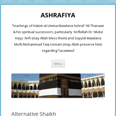
ASHRAFIYA
Teachings of Hakim al-Umma Mawlana Ashraf 'Ali Thanawi
& his spiritual successors, particularly 'Arifbillah Dr 'Abdul
Hayy 'Arifi (may Allah bless them) and Sayyidi Mawlana
Mufti Mohammad Taqi Usmani (may Allah preserve him)
regarding Tasawwuf
Skip
Menu
to
content
Alternative Shaikh