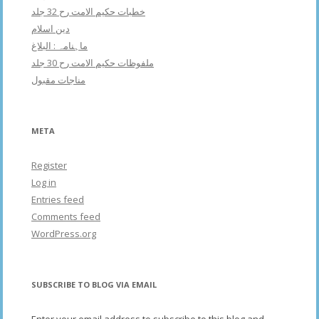
خطبات حکیم الامت رح 32 جلد
دین اسلام
ماہنامہ : البلاغ
ملفوظات حکیم الامت رح 30 جلد
مناجات مقبول
META
Register
Log in
Entries feed
Comments feed
WordPress.org
SUBSCRIBE TO BLOG VIA EMAIL
Enter your email address to subscribe to this blog and