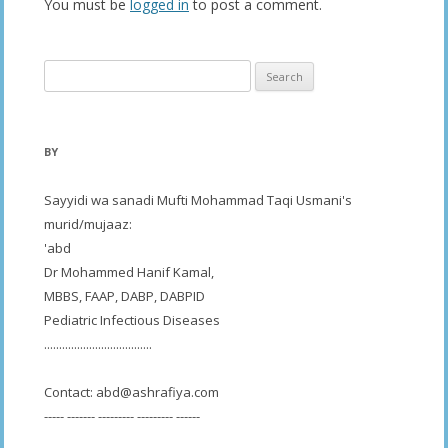
You must be
logged in
to post a comment.
Search
for:
BY
Sayyidi wa sanadi Mufti Mohammad Taqi Usmani's
murid/mujaaz:
'abd
Dr Mohammed Hanif Kamal,
MBBS, FAAP, DABP, DABPID
Pediatric Infectious Diseases
....................................
Contact:
abd@ashrafiya.com
----- ------- --------- --------- ------