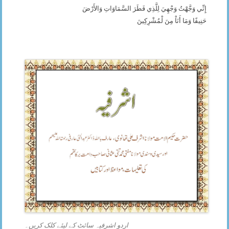
إِنِّي وَجَّهْتُ وَجْهِيَ لِلَّذِي فَطَرَ السَّمَاوَاتِ وَالأَرْضَ
حَنِيفًا وَمَا أَنَاْ مِنَ لْمُشْرِكِينَ
اردو اشرفیہ سائٹ کے لیئے کلک کریں۔