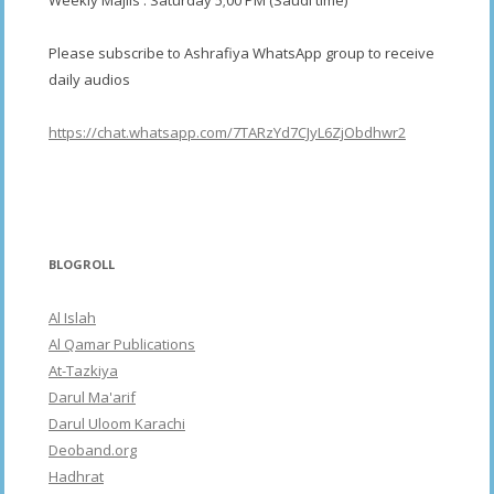
Please subscribe to Ashrafiya WhatsApp group to receive
daily audios
https://chat.whatsapp.com/7TARzYd7CJyL6ZjObdhwr2
BLOGROLL
Al Islah
Al Qamar Publications
At-Tazkiya
Darul Ma'arif
Darul Uloom Karachi
Deoband.org
Hadhrat