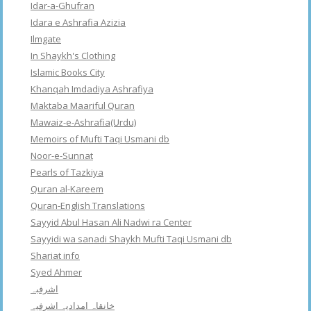
Idar-a-Ghufran
Idara e Ashrafia Azizia
Ilmgate
In Shaykh's Clothing
Islamic Books City
Khanqah Imdadiya Ashrafiya
Maktaba Maariful Quran
Mawaiz-e-Ashrafia(Urdu)
Memoirs of Mufti Taqi Usmani db
Noor-e-Sunnat
Pearls of Tazkiya
Quran al-Kareem
Quran-English Translations
Sayyid Abul Hasan Ali Nadwi ra Center
Sayyidi wa sanadi Shaykh Mufti Taqi Usmani db
Shariat info
Syed Ahmer
اشرفبہ
خانقاہ امدادیہ اشرفیہ