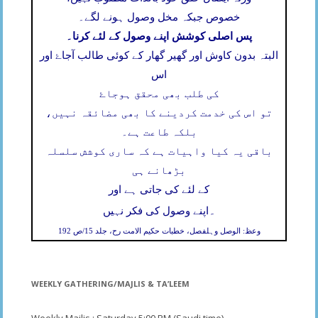
خصوص جبکہ مخل وصول ہونے لگے۔
پس اصلی کوشش اپنے وصول کے لئے کرنا۔
البتہ بدون کاوش اور گھیر گھار کے کوئی طالب آجاۓ اور
اس
کی طلب بھی محقق ہوجاۓ
تو اس کی خدمت کردینے کا بھی مضائقہ نہیں،
بلکہ طاعت ہے۔
باقی یہ کیا واہیات ہے کہ ساری کوشش سلسلہ
بڑھانے ہی
کے لئے کی جاتی ہے اور
۔
اپنے وصول کی فکر نہیں
وعظ: الوصل وہلفصل، خطبات حکیم الامت رح، جلد 15/ص 192
WEEKLY GATHERING/MAJLIS & TA’LEEM
Weekly Majlis : Saturday 5;00 PM (Saudi time)