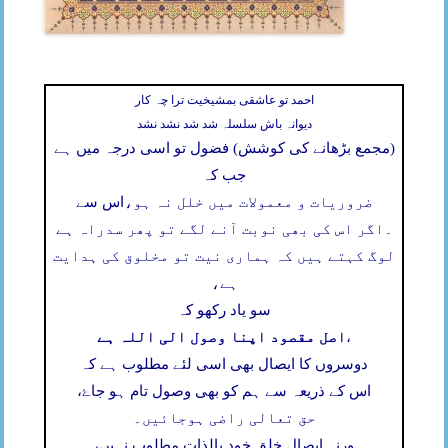
احمد تو عاشقی بمشیخیت ترا چہ کار
دیوانہ باش سلسلہ شد شد نشد نشد
(مجمع بڑھانے کی کوشش) فضول تو اسی درجہ میں ہے
جب کہ
ضروریات و معمولات میں خلل نہ ہو،
اس سے
۔
اگر اس کی بھی نوبت آنے لگے تو پھر سدراہ ہے
لوگ کہتے ہیں کہ ہماری نیت تو مخلوق کی ہدایت
ہے،
سو یاد رکھو کہ
اصل مقصود اپنا وصول الی اللہ ہے
،
دوسروں کا ایصال بھی اسی لئے مطلوب ہے کہ
اس کے ذریعہ سے ہم کو بھی وصول تام ہو جاۓ،
حق تعالی راضی ہوجائیں۔
ورنہ ایصال خلق خود بالذات مطلوب نہیں،