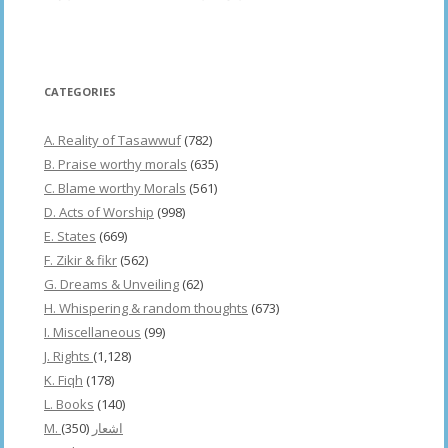
CATEGORIES
A. Reality of Tasawwuf
(782)
B. Praise worthy morals
(635)
C. Blame worthy Morals
(561)
D. Acts of Worship
(998)
E. States
(669)
F. Zikir & fikr
(562)
G. Dreams & Unveiling
(62)
H. Whispering & random thoughts
(673)
I. Miscellaneous
(99)
J. Rights
(1,128)
K. Fiqh
(178)
L. Books
(140)
(350)
M. اشعار