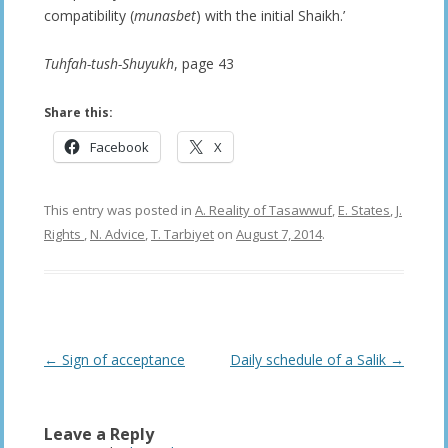
compatibility (
munasbet
) with the initial Shaikh.’
Tuhfah-tush-Shuyukh
, page 43
Share this:
Facebook
X
This entry was posted in
A. Reality of Tasawwuf
,
E. States
,
J.
Rights
,
N. Advice
,
T. Tarbiyet
on
August 7, 2014
.
Post
←
Sign of acceptance
Daily schedule of a Salik
→
navigation
Leave a Reply