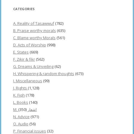
CATEGORIES
A. Reality of Tasawwuf
(782)
B. Praise worthy morals
(635)
C. Blame worthy Morals
(561)
D. Acts of Worship
(998)
E. States
(669)
F. Zikir & fikr
(562)
G. Dreams & Unveiling
(62)
H. Whispering & random thoughts
(673)
I. Miscellaneous
(99)
J. Rights
(1,128)
K. Fiqh
(178)
L. Books
(140)
(350)
M. اشعار
N. Advice
(971)
O. Audio
(56)
P. Financial issues
(32)