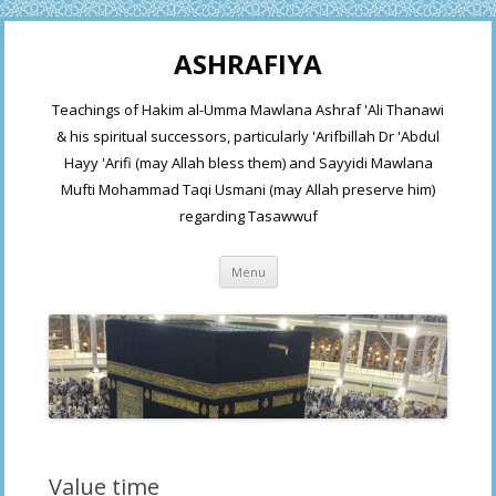
ASHRAFIYA
Teachings of Hakim al-Umma Mawlana Ashraf 'Ali Thanawi
& his spiritual successors, particularly 'Arifbillah Dr 'Abdul
Hayy 'Arifi (may Allah bless them) and Sayyidi Mawlana
Mufti Mohammad Taqi Usmani (may Allah preserve him)
regarding Tasawwuf
Skip
Menu
to
content
Value time