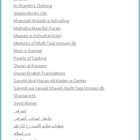
In Shaykh's Clothing
Islamic Books City
Khanqah Imdadiya Ashrafiya
Maktaba Maariful Quran
Mawaiz-e-Ashrafia(Urdu)
Memoirs of Mufti Taqi Usmani db
Noor-e-Sunnat
Pearls of Tazkiya
Quran al-Kareem
Quran-English Translations
Sayyid Abul Hasan Ali Nadwi ra Center
Sayyidi wa sanadi Shaykh Mufti Taqi Usmani db
Shariat info
Syed Ahmer
اشرفبہ
خانقاہ امدادیہ اشرفیہ
خطبات حکیم الامت رح 32 جلد
دین اسلام