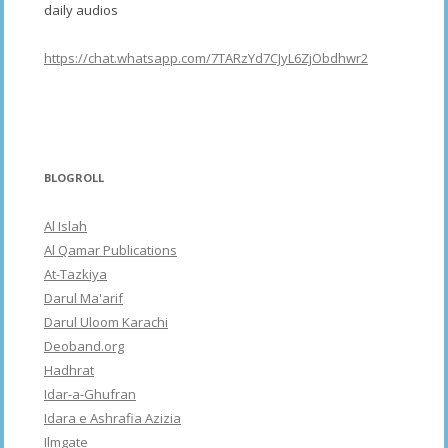
daily audios
https://chat.whatsapp.com/7TARzYd7CJyL6ZjObdhwr2
BLOGROLL
Al Islah
Al Qamar Publications
At-Tazkiya
Darul Ma'arif
Darul Uloom Karachi
Deoband.org
Hadhrat
Idar-a-Ghufran
Idara e Ashrafia Azizia
Ilmgate