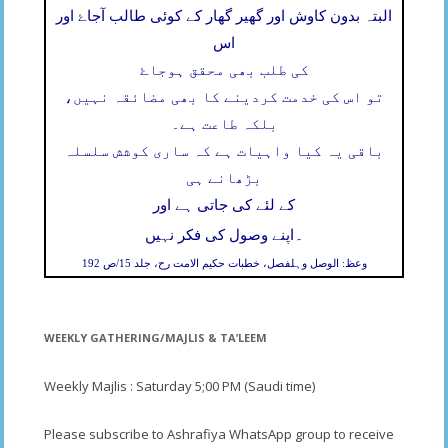
البتہ بدون کاوش اور گھیر گھار کے کوئی طالب آجاۓ اور
اس
کی طلب بھی محقق ہوجاۓ
تو اس کی خدمت کردینے کا بھی مضائقہ نہیں،
بلکہ طاعت ہے۔
باقی یہ کیا واہیات ہے کہ ساری کوشش سلسلہ
بڑھانے ہی
کے لئے کی جاتی ہے اور
۔
اپنے وصول کی فکر نہیں
وعظ: الوصل وہلفصل، خطبات حکیم الامت رح، جلد 15/ص 192
WEEKLY GATHERING/MAJLIS & TA’LEEM
Weekly Majlis : Saturday 5;00 PM (Saudi time)
Please subscribe to Ashrafiya WhatsApp group to receive