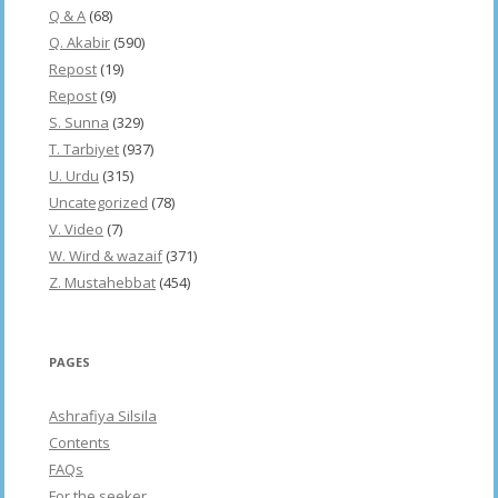
Q & A
(68)
Q. Akabir
(590)
Repost
(19)
Repost
(9)
S. Sunna
(329)
T. Tarbiyet
(937)
U. Urdu
(315)
Uncategorized
(78)
V. Video
(7)
W. Wird & wazaif
(371)
Z. Mustahebbat
(454)
PAGES
Ashrafiya Silsila
Contents
FAQs
For the seeker