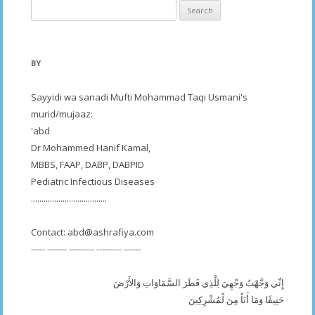
Search
for:
BY
Sayyidi wa sanadi Mufti Mohammad Taqi Usmani's
murid/mujaaz:
'abd
Dr Mohammed Hanif Kamal,
MBBS, FAAP, DABP, DABPID
Pediatric Infectious Diseases
....................................
Contact:
abd@ashrafiya.com
----- ------- --------- --------- ------
إِنِّي وَجَّهْتُ وَجْهِيَ لِلَّذِي فَطَرَ السَّمَاوَاتِ وَالأَرْضَ
حَنِيفًا وَمَا أَنَاْ مِنَ لْمُشْرِكِينَ