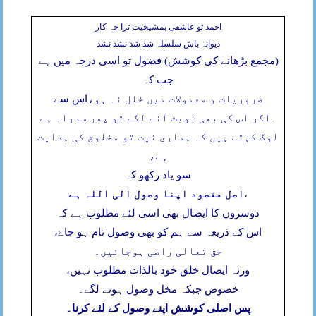
احمد تو عاشقی بمشیخیت ترا چہ کار
دیوانہ باش سلسلہ شد شد نشد نشد
(مجمع بڑھانے کی کوشش) فضول تو اسی درجہ میں ہے
جب کہ
ضروریات و معمولات میں خلل نہ ہو،
اس سے
۔
اگر اس کی بھی نوبت آنے لگے تو پھر سدراہ ہے
لوگ کہتے ہیں کہ ہماری نیت تو مخلوق کی ہدایت
ہے،
سو یاد رکھو کہ
اصل مقصود اپنا وصول الی اللہ ہے
،
دوسروں کا ایصال بھی اسی لئے مطلوب ہے کہ
اس کے ذریعہ سے ہم کو بھی وصول تام ہو جاۓ،
حق تعالی راضی ہوجائیں۔
ورنہ ایصال خلق خود بالذات مطلوب نہیں،
خصوص جبکہ مخل وصول ہونے لگے۔
پس اصلی کوشش اپنے وصول کے لئے کرنا۔