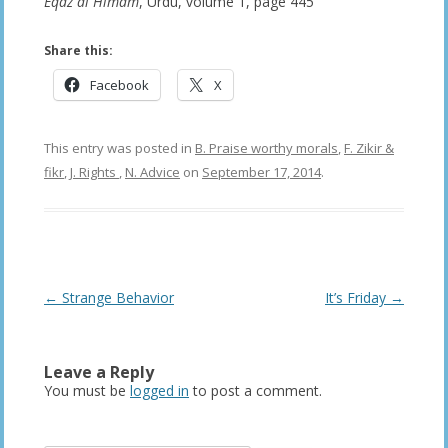
Eqaz al Himam
, Urdu, volume 1, page 445
Share this:
Facebook
X
This entry was posted in
B. Praise worthy morals
,
F. Zikir &
fikr
,
J. Rights
,
N. Advice
on
September 17, 2014
.
Post
←
Strange Behavior
It’s Friday
→
navigation
Leave a Reply
You must be
logged in
to post a comment.