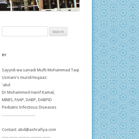
Search
for:
BY
Sayyidi wa sanadi Mufti Mohammad Taqi
Usmani's murid/mujaaz:
'abd
Dr Mohammed Hanif Kamal,
MBBS, FAAP, DABP, DABPID
Pediatric Infectious Diseases
....................................
Contact:
abd@ashrafiya.com
----- ------- --------- --------- ------