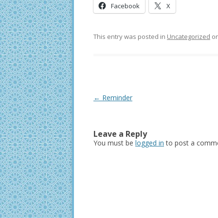
Facebook
X
This entry was posted in
Uncategorized
o
Post
←
Reminder
navigation
Leave a Reply
You must be
logged in
to post a comme