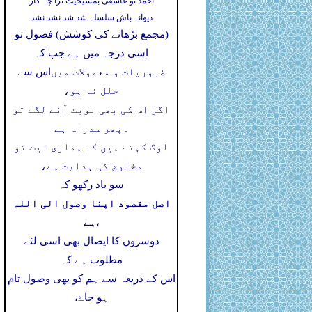
احمد تو عاشقی بمشیخیت ترا چہ کار
دیوانہ باش سلسلہ شد شد نشد نشد
(مجمع بڑھانے کی کوشش) فضول تو
اسی درجہ میں ہے جب کہ
ضروریات و معمولات میں
اس سے
خلل نہ ہو،
اگر اس کی بھی نوبت آنے لگے تو
۔
پھر سدراہ ہے
لوگ کہتے ہیں کہ ہماری نیت تو
مخلوق کی ہدایت ہے،
سو یاد رکھو کہ
اصل مقصود اپنا وصول الی اللہ
ہے
،
دوسروں کا ایصال بھی اسی لئے
مطلوب ہے کہ
اس کے ذریعہ سے ہم کو بھی وصول تام
ہو جاۓ،