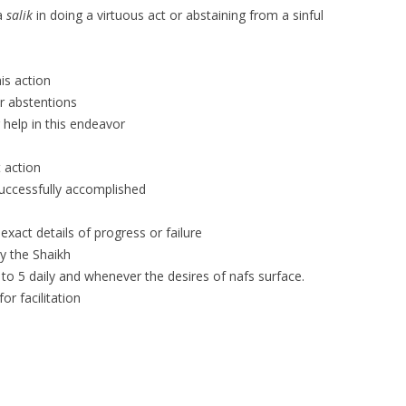
 a
salik
in doing a virtuous act or abstaining from a sinful
his action
or abstentions
r help in this endeavor
 action
 successfully accomplished
exact details of progress or failure
by the Shaikh
 to 5 daily and whenever the desires of nafs surface.
or facilitation