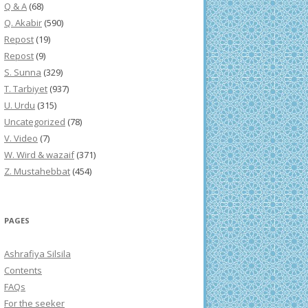
Q & A
(68)
Q. Akabir
(590)
Repost
(19)
Repost
(9)
S. Sunna
(329)
T. Tarbiyet
(937)
U. Urdu
(315)
Uncategorized
(78)
V. Video
(7)
W. Wird & wazaif
(371)
Z. Mustahebbat
(454)
PAGES
Ashrafiya Silsila
Contents
FAQs
For the seeker