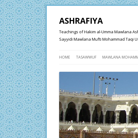
ASHRAFIYA
Teachings of Hakim al-Umma Mawlana Ashraf 
Sayyidi Mawlana Mufti Mohammad Taqi Us
HOME
TASAWWUF
MAWLANA MOHAMM