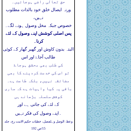
حق تعالی راضی ہوجائیں۔
ورنہ ایصال خلق خود بالذات مطلوب
نہیں،
خصوص جبکہ مخل وصول ہونے لگے۔
پس اصلی کوشش اپنے وصول کے لئے
کرنا۔
البتہ بدون کاوش اور گھیر گھار کے کوئی
طالب آجاۓ اور اس
کی طلب بھی محقق ہوجاۓ
تو اس کی خدمت کردینے کا بھی
مضائقہ نہیں، بلکہ طاعت ہے۔
باقی یہ کیا واہیات ہے کہ ساری
کوشش سلسلہ بڑھانے ہی
کے لئے کی جاتی ہے اور
۔
اپنے وصول کی فکر نہیں
وعظ: الوصل وہلفصل، خطبات حکیم الامت رح، جلد
15/ص 192