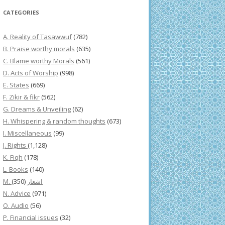
CATEGORIES
A. Reality of Tasawwuf
(782)
B. Praise worthy morals
(635)
C. Blame worthy Morals
(561)
D. Acts of Worship
(998)
E. States
(669)
F. Zikir & fikr
(562)
G. Dreams & Unveiling
(62)
H. Whispering & random thoughts
(673)
I. Miscellaneous
(99)
J. Rights
(1,128)
K. Fiqh
(178)
L. Books
(140)
(350)
M. اشعار
N. Advice
(971)
O. Audio
(56)
P. Financial issues
(32)