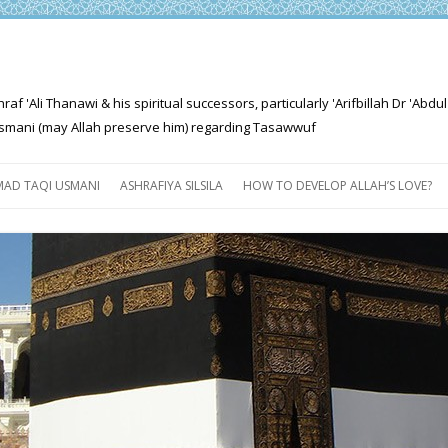
'Ali Thanawi & his spiritual successors, particularly 'Arifbillah Dr 'Abdul
mani (may Allah preserve him) regarding Tasawwuf
Skip
to
AD TAQI USMANI
ASHRAFIYA SILSILA
HOW TO DEVELOP ALLAH’S LOVE?
content
THE SALIENT FEATURES OF
ASHRAFIYA PATH
FOR THE SEEKER
PROGRESS EXPLAINED