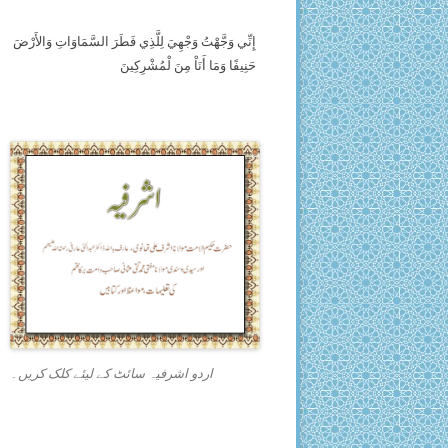
إِنِّي وَجَّهْتُ وَجْهِيَ لِلَّذِي فَطَرَ السَّمَاوَاتِ وَالأَرْضَ
حَنِيفًا وَمَا أَنَاْ مِنَ لْمُشْرِكِينَ
اردو اشرفیہ سائٹ کے لیئے کلک کریں۔