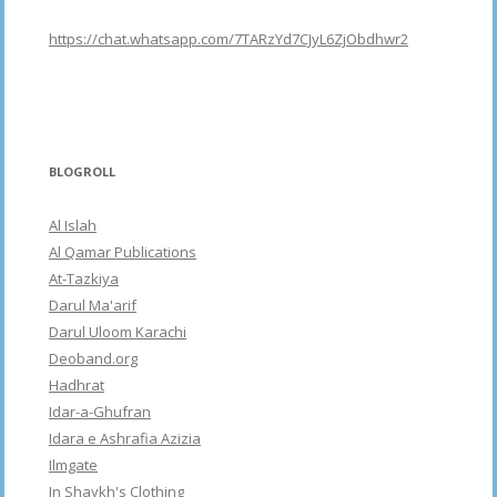
https://chat.whatsapp.com/7TARzYd7CJyL6ZjObdhwr2
BLOGROLL
Al Islah
Al Qamar Publications
At-Tazkiya
Darul Ma'arif
Darul Uloom Karachi
Deoband.org
Hadhrat
Idar-a-Ghufran
Idara e Ashrafia Azizia
Ilmgate
In Shaykh's Clothing