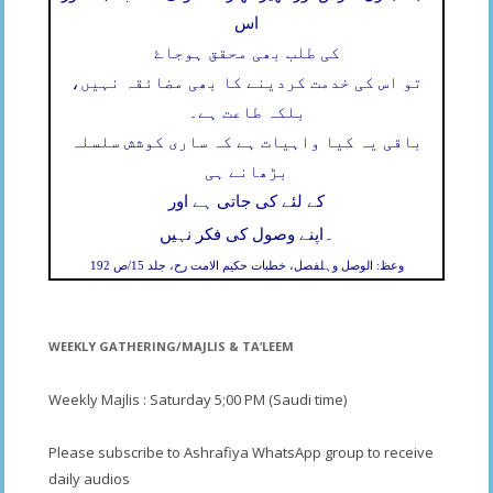
اس
کی طلب بھی محقق ہوجاۓ
تو اس کی خدمت کردینے کا بھی مضائقہ نہیں،
بلکہ طاعت ہے۔
باقی یہ کیا واہیات ہے کہ ساری کوشش سلسلہ
بڑھانے ہی
کے لئے کی جاتی ہے اور
۔
اپنے وصول کی فکر نہیں
وعظ: الوصل وہلفصل، خطبات حکیم الامت رح، جلد 15/ص 192
WEEKLY GATHERING/MAJLIS & TA’LEEM
Weekly Majlis : Saturday 5;00 PM (Saudi time)
Please subscribe to Ashrafiya WhatsApp group to receive
daily audios