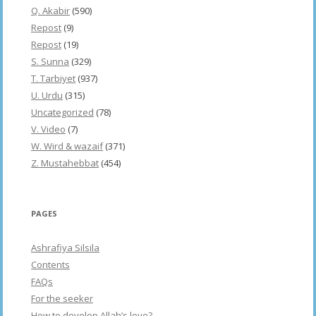
Q. Akabir
(590)
Repost
(9)
Repost
(19)
S. Sunna
(329)
T. Tarbiyet
(937)
U. Urdu
(315)
Uncategorized
(78)
V. Video
(7)
W. Wird & wazaif
(371)
Z. Mustahebbat
(454)
PAGES
Ashrafiya Silsila
Contents
FAQs
For the seeker
How to develop Allah’s love?