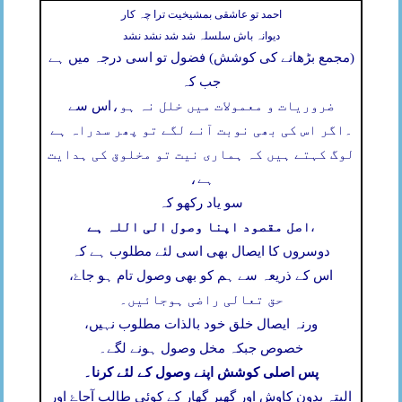
احمد تو عاشقی بمشیخیت ترا چہ کار
دیوانہ باش سلسلہ شد شد نشد نشد
(مجمع بڑھانے کی کوشش) فضول تو اسی درجہ میں ہے
جب کہ
ضروریات و معمولات میں خلل نہ ہو،
اس سے
۔
اگر اس کی بھی نوبت آنے لگے تو پھر سدراہ ہے
لوگ کہتے ہیں کہ ہماری نیت تو مخلوق کی ہدایت
ہے،
سو یاد رکھو کہ
اصل مقصود اپنا وصول الی اللہ ہے
،
دوسروں کا ایصال بھی اسی لئے مطلوب ہے کہ
اس کے ذریعہ سے ہم کو بھی وصول تام ہو جاۓ،
حق تعالی راضی ہوجائیں۔
ورنہ ایصال خلق خود بالذات مطلوب نہیں،
خصوص جبکہ مخل وصول ہونے لگے۔
پس اصلی کوشش اپنے وصول کے لئے کرنا۔
البتہ بدون کاوش اور گھیر گھار کے کوئی طالب آجاۓ اور