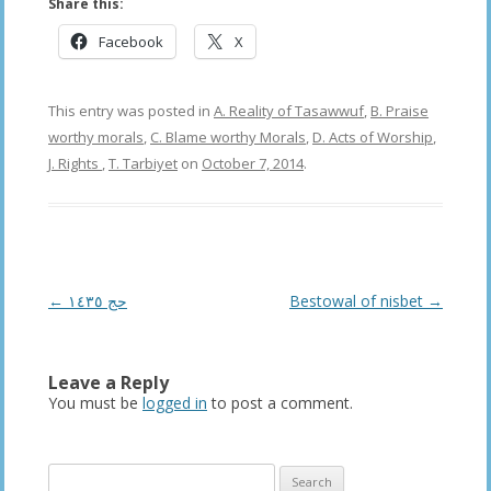
Share this:
Facebook
X
This entry was posted in
A. Reality of Tasawwuf
,
B. Praise
worthy morals
,
C. Blame worthy Morals
,
D. Acts of Worship
,
J. Rights
,
T. Tarbiyet
on
October 7, 2014
.
Post
←
حج ١٤٣٥
Bestowal of nisbet
→
navigation
Leave a Reply
You must be
logged in
to post a comment.
Search