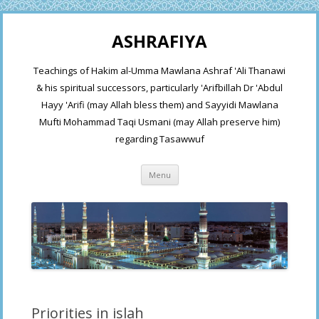
ASHRAFIYA
Teachings of Hakim al-Umma Mawlana Ashraf 'Ali Thanawi
& his spiritual successors, particularly 'Arifbillah Dr 'Abdul
Hayy 'Arifi (may Allah bless them) and Sayyidi Mawlana
Mufti Mohammad Taqi Usmani (may Allah preserve him)
regarding Tasawwuf
Skip
Menu
to
content
Priorities in islah