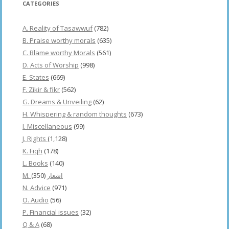
CATEGORIES
A. Reality of Tasawwuf
(782)
B. Praise worthy morals
(635)
C. Blame worthy Morals
(561)
D. Acts of Worship
(998)
E. States
(669)
F. Zikir & fikr
(562)
G. Dreams & Unveiling
(62)
H. Whispering & random thoughts
(673)
I. Miscellaneous
(99)
J. Rights
(1,128)
K. Fiqh
(178)
L. Books
(140)
(350)
M. اشعار
N. Advice
(971)
O. Audio
(56)
P. Financial issues
(32)
Q & A
(68)