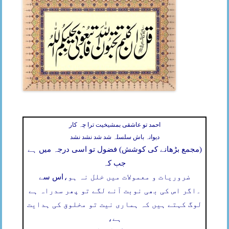
احمد تو عاشقی بمشیخیت ترا چہ کار
دیوانہ باش سلسلہ شد شد نشد نشد
(مجمع بڑھانے کی کوشش) فضول تو اسی درجہ میں ہے
جب کہ
ضروریات و معمولات میں خلل نہ ہو،
اس سے
۔
اگر اس کی بھی نوبت آنے لگے تو پھر سدراہ ہے
لوگ کہتے ہیں کہ ہماری نیت تو مخلوق کی ہدایت
ہے،