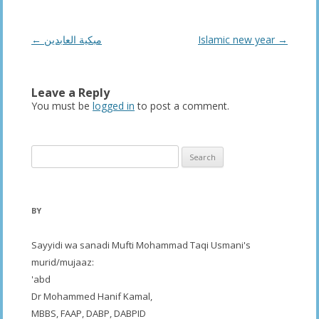
Post
←
مبكية العابدين
Islamic new year
→
navigation
Leave a Reply
You must be
logged in
to post a comment.
Search
for:
BY
Sayyidi wa sanadi Mufti Mohammad Taqi Usmani's
murid/mujaaz:
'abd
Dr Mohammed Hanif Kamal,
MBBS, FAAP, DABP, DABPID