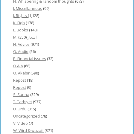
H. Whispering & random thoughts
(673)
I. Miscellaneous
(99)
J. Rights
(1,128)
K. Fiqh
(178)
L. Books
(140)
(350)
M. اشعار
N. Advice
(971)
O. Audio
(56)
P. Financial issues
(32)
Q & A
(68)
Q. Akabir
(590)
Repost
(19)
Repost
(9)
S. Sunna
(329)
T. Tarbiyet
(937)
U. Urdu
(315)
Uncategorized
(78)
V. Video
(7)
W. Wird & wazaif
(371)