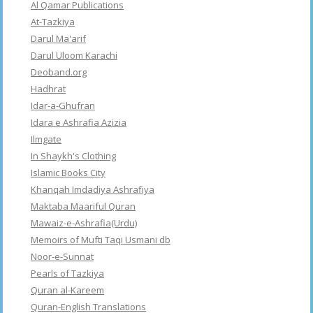
Al Qamar Publications
At-Tazkiya
Darul Ma'arif
Darul Uloom Karachi
Deoband.org
Hadhrat
Idar-a-Ghufran
Idara e Ashrafia Azizia
Ilmgate
In Shaykh's Clothing
Islamic Books City
Khanqah Imdadiya Ashrafiya
Maktaba Maariful Quran
Mawaiz-e-Ashrafia(Urdu)
Memoirs of Mufti Taqi Usmani db
Noor-e-Sunnat
Pearls of Tazkiya
Quran al-Kareem
Quran-English Translations