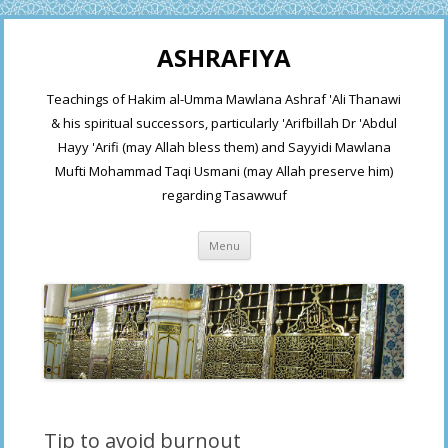
ASHRAFIYA
Teachings of Hakim al-Umma Mawlana Ashraf 'Ali Thanawi
& his spiritual successors, particularly 'Arifbillah Dr 'Abdul
Hayy 'Arifi (may Allah bless them) and Sayyidi Mawlana
Mufti Mohammad Taqi Usmani (may Allah preserve him)
regarding Tasawwuf
Skip
Menu
to
content
Tip to avoid burnout