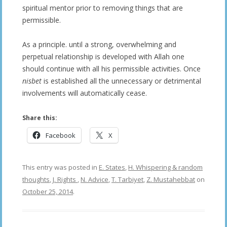
spiritual mentor prior to removing things that are
permissible.
As a principle. until a strong, overwhelming and
perpetual relationship is developed with Allah one
should continue with all his permissible activities. Once
nisbet
is established all the unnecessary or detrimental
involvements will automatically cease.
Share this:
Facebook
X
This entry was posted in
E. States
,
H. Whispering & random
thoughts
,
J. Rights
,
N. Advice
,
T. Tarbiyet
,
Z. Mustahebbat
on
October 25, 2014
.