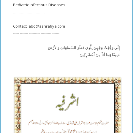
Pediatric Infectious Diseases
....................................
Contact:
abd@ashrafiya.com
----- ------- --------- --------- ------
إِنِّي وَجَّهْتُ وَجْهِيَ لِلَّذِي فَطَرَ السَّمَاوَاتِ وَالأَرْضَ
حَنِيفًا وَمَا أَنَاْ مِنَ لْمُشْرِكِينَ