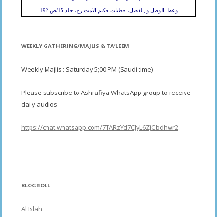
وعظ: الوصل وہلفصل، خطبات حکیم الامت رح، جلد 15/ص 192
WEEKLY GATHERING/MAJLIS & TA’LEEM
Weekly Majlis : Saturday 5;00 PM (Saudi time)
Please subscribe to Ashrafiya WhatsApp group to receive
daily audios
https://chat.whatsapp.com/7TARzYd7CJyL6ZjObdhwr2
BLOGROLL
Al Islah