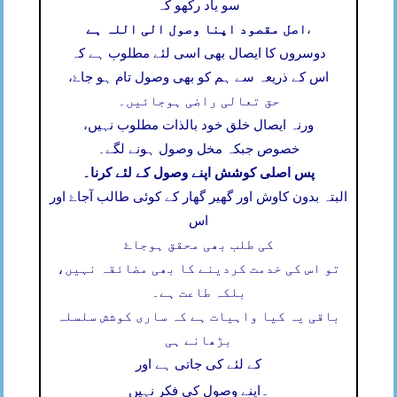
سو یاد رکھو کہ
اصل مقصود اپنا وصول الی اللہ ہے
،
دوسروں کا ایصال بھی اسی لئے مطلوب ہے کہ
اس کے ذریعہ سے ہم کو بھی وصول تام ہو جاۓ،
حق تعالی راضی ہوجائیں۔
ورنہ ایصال خلق خود بالذات مطلوب نہیں،
خصوص جبکہ مخل وصول ہونے لگے۔
پس اصلی کوشش اپنے وصول کے لئے کرنا۔
البتہ بدون کاوش اور گھیر گھار کے کوئی طالب آجاۓ اور
اس
کی طلب بھی محقق ہوجاۓ
تو اس کی خدمت کردینے کا بھی مضائقہ نہیں،
بلکہ طاعت ہے۔
باقی یہ کیا واہیات ہے کہ ساری کوشش سلسلہ
بڑھانے ہی
کے لئے کی جاتی ہے اور
۔
اپنے وصول کی فکر نہیں