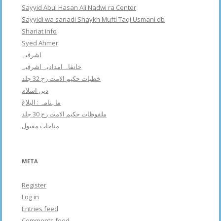
Sayyid Abul Hasan Ali Nadwi ra Center
Sayyidi wa sanadi Shaykh Mufti Taqi Usmani db
Shariat info
Syed Ahmer
اشرفبہ
خانقاہ امدادیہ اشرفیہ
خطبات حکیم الامت رح 32 جلد
دین اسلام
ماہنامہ : البلاغ
ملفوظات حکیم الامت رح 30 جلد
مناجات مقبول
META
Register
Log in
Entries feed
Comments feed