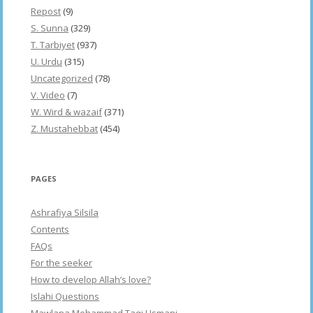
Repost
(9)
S. Sunna
(329)
T. Tarbiyet
(937)
U. Urdu
(315)
Uncategorized
(78)
V. Video
(7)
W. Wird & wazaif
(371)
Z. Mustahebbat
(454)
PAGES
Ashrafiya Silsila
Contents
FAQs
For the seeker
How to develop Allah’s love?
Islahi Questions
Mawlana Mohammad Taqi Usmani