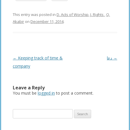
This entry was posted in
D. Acts of Worship
,
J. Rights
,
Q.
Akabir
on
December 11, 2014
.
Post
←
Keeping track of time &
دعا
→
navigation
company
Leave a Reply
You must be
logged in
to post a comment.
Search
for: