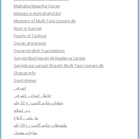
Maktaba Maariful Quran
Mawaiz-e-Ashrafia(Urdu)
Memoirs of Mufti Taqi Usmani db
Noor-e-Sunnat
Pearls of Tazkiya
Quran al-Kareem
Quran-English Translations
Sayyid Abul Hasan Ali Nadwi ra Center
Sayyidi wa sanadi Shaykh Mufti Taqi Usmani db
Shariat info
Syed Ahmer
اشرفبہ
خانقاہ امدادیہ اشرفیہ
خطبات حکیم الامت رح 32 جلد
دین اسلام
ماہنامہ : البلاغ
ملفوظات حکیم الامت رح 30 جلد
مناجات مقبول