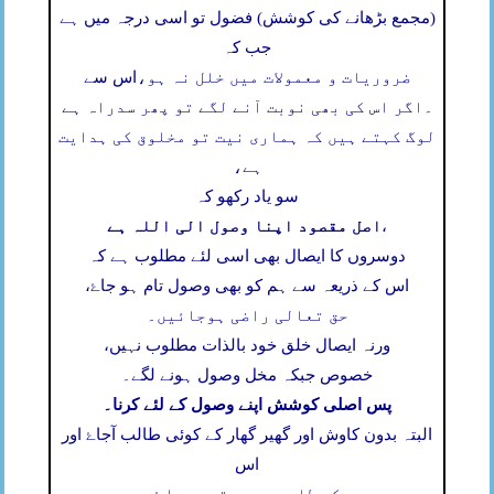
(مجمع بڑھانے کی کوشش) فضول تو اسی درجہ میں ہے
جب کہ
ضروریات و معمولات میں خلل نہ ہو،
اس سے
۔
اگر اس کی بھی نوبت آنے لگے تو پھر سدراہ ہے
لوگ کہتے ہیں کہ ہماری نیت تو مخلوق کی ہدایت
ہے،
سو یاد رکھو کہ
اصل مقصود اپنا وصول الی اللہ ہے
،
دوسروں کا ایصال بھی اسی لئے مطلوب ہے کہ
اس کے ذریعہ سے ہم کو بھی وصول تام ہو جاۓ،
حق تعالی راضی ہوجائیں۔
ورنہ ایصال خلق خود بالذات مطلوب نہیں،
خصوص جبکہ مخل وصول ہونے لگے۔
پس اصلی کوشش اپنے وصول کے لئے کرنا۔
البتہ بدون کاوش اور گھیر گھار کے کوئی طالب آجاۓ اور
اس
کی طلب بھی محقق ہوجاۓ