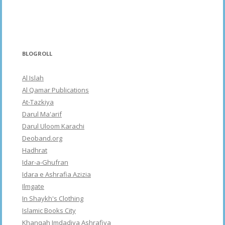
BLOGROLL
Al Islah
Al Qamar Publications
At-Tazkiya
Darul Ma'arif
Darul Uloom Karachi
Deoband.org
Hadhrat
Idar-a-Ghufran
Idara e Ashrafia Azizia
Ilmgate
In Shaykh's Clothing
Islamic Books City
Khanqah Imdadiya Ashrafiya