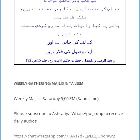
تو اس کی خدمت کردینے کا بھی مضائقہ نہیں،
بلکہ طاعت ہے۔
باقی یہ کیا واہیات ہے کہ ساری کوشش سلسلہ
بڑھانے ہی
کے لئے کی جاتی ہے اور
۔
اپنے وصول کی فکر نہیں
وعظ: الوصل وہلفصل، خطبات حکیم الامت رح، جلد 15/ص 192
WEEKLY GATHERING/MAJLIS & TA’LEEM
Weekly Majlis : Saturday 5;00 PM (Saudi time)
Please subscribe to Ashrafiya WhatsApp group to receive
daily audios
https://chat.whatsapp.com/7TARzYd7CJyL6ZjObdhwr2