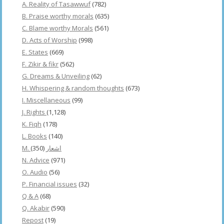
A. Reality of Tasawwuf
(782)
B. Praise worthy morals
(635)
C. Blame worthy Morals
(561)
D. Acts of Worship
(998)
E. States
(669)
F. Zikir & fikr
(562)
G. Dreams & Unveiling
(62)
H. Whispering & random thoughts
(673)
I. Miscellaneous
(99)
J. Rights
(1,128)
K. Fiqh
(178)
L. Books
(140)
(350)
M. اشعار
N. Advice
(971)
O. Audio
(56)
P. Financial issues
(32)
Q & A
(68)
Q. Akabir
(590)
Repost
(19)