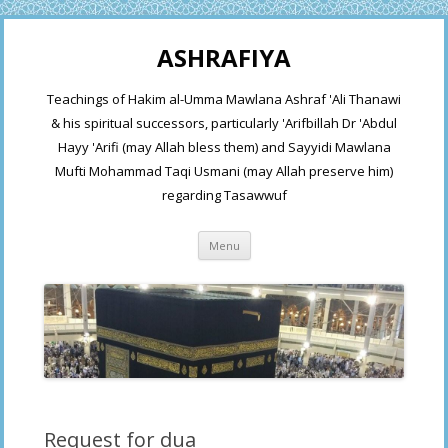
ASHRAFIYA
Teachings of Hakim al-Umma Mawlana Ashraf 'Ali Thanawi
& his spiritual successors, particularly 'Arifbillah Dr 'Abdul
Hayy 'Arifi (may Allah bless them) and Sayyidi Mawlana
Mufti Mohammad Taqi Usmani (may Allah preserve him)
regarding Tasawwuf
Skip
Menu
to
content
Request for dua