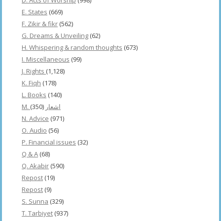
E. States
(669)
F. Zikir & fikr
(562)
G. Dreams & Unveiling
(62)
H. Whispering & random thoughts
(673)
I. Miscellaneous
(99)
J. Rights
(1,128)
K. Fiqh
(178)
L. Books
(140)
(350)
M. اشعار
N. Advice
(971)
O. Audio
(56)
P. Financial issues
(32)
Q & A
(68)
Q. Akabir
(590)
Repost
(19)
Repost
(9)
S. Sunna
(329)
T. Tarbiyet
(937)