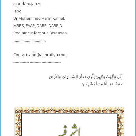
murid/mujaaz:
'abd
Dr Mohammed Hanif Kamal,
MBBS, FAAP, DABP, DABPID
Pediatric Infectious Diseases
....................................
Contact:
abd@ashrafiya.com
----- ------- --------- --------- ------
إِنِّي وَجَّهْتُ وَجْهِيَ لِلَّذِي فَطَرَ السَّمَاوَاتِ وَالأَرْضَ
حَنِيفًا وَمَا أَنَاْ مِنَ لْمُشْرِكِينَ