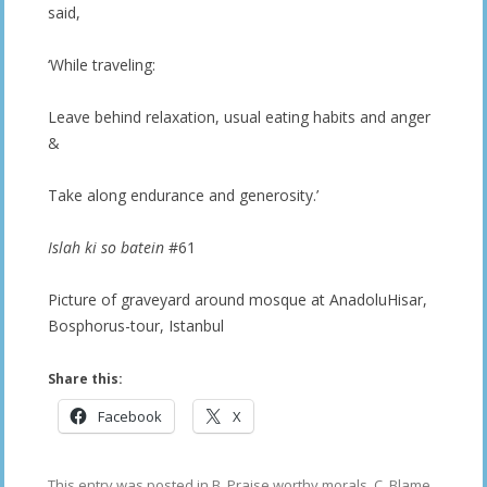
said,
‘While traveling:
Leave behind relaxation, usual eating habits and anger
&
Take along endurance and generosity.’
Islah ki so batein
#61
Picture of graveyard around mosque at AnadoluHisar,
Bosphorus-tour, Istanbul
Share this:
Facebook
X
This entry was posted in
B. Praise worthy morals
,
C. Blame