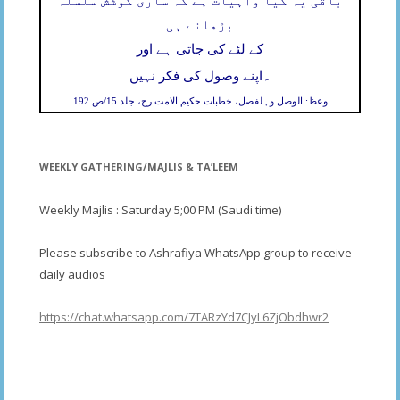
باقی یہ کیا واہیات ہے کہ ساری کوشش سلسلہ
بڑھانے ہی
کے لئے کی جاتی ہے اور
۔
اپنے وصول کی فکر نہیں
وعظ: الوصل وہلفصل، خطبات حکیم الامت رح، جلد 15/ص 192
WEEKLY GATHERING/MAJLIS & TA’LEEM
Weekly Majlis : Saturday 5;00 PM (Saudi time)
Please subscribe to Ashrafiya WhatsApp group to receive
daily audios
https://chat.whatsapp.com/7TARzYd7CJyL6ZjObdhwr2