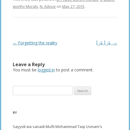
worthy Morals
,
N. Advice
on
May 27, 2015
.
Post
←
Forgetting the reality
باز آ باز آ
→
navigation
Leave a Reply
You must be
logged in
to post a comment.
Search
for:
BY
Sayyidi wa sanadi Mufti Mohammad Taqi Usmani's