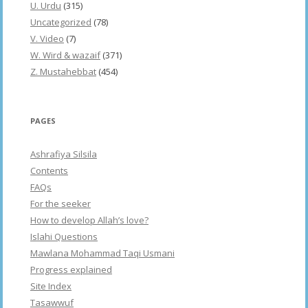
U. Urdu
(315)
Uncategorized
(78)
V. Video
(7)
W. Wird & wazaif
(371)
Z. Mustahebbat
(454)
PAGES
Ashrafiya Silsila
Contents
FAQs
For the seeker
How to develop Allah’s love?
Islahi Questions
Mawlana Mohammad Taqi Usmani
Progress explained
Site Index
Tasawwuf