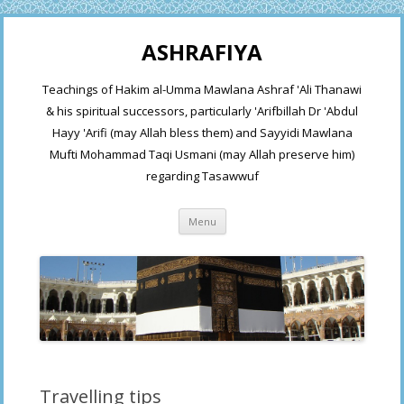
ASHRAFIYA
Teachings of Hakim al-Umma Mawlana Ashraf 'Ali Thanawi
& his spiritual successors, particularly 'Arifbillah Dr 'Abdul
Hayy 'Arifi (may Allah bless them) and Sayyidi Mawlana
Mufti Mohammad Taqi Usmani (may Allah preserve him)
regarding Tasawwuf
Skip
Menu
to
content
Travelling tips