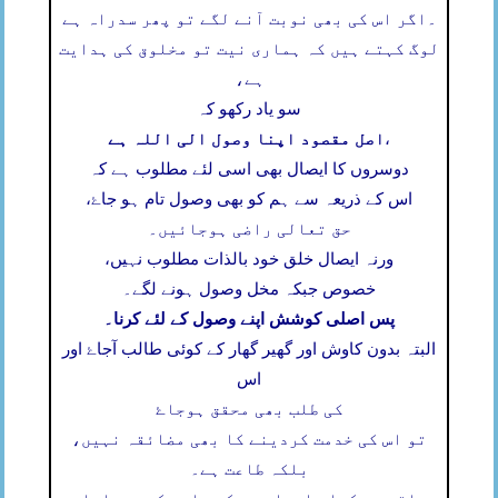
۔
اگر اس کی بھی نوبت آنے لگے تو پھر سدراہ ہے
لوگ کہتے ہیں کہ ہماری نیت تو مخلوق کی ہدایت
ہے،
سو یاد رکھو کہ
اصل مقصود اپنا وصول الی اللہ ہے
،
دوسروں کا ایصال بھی اسی لئے مطلوب ہے کہ
اس کے ذریعہ سے ہم کو بھی وصول تام ہو جاۓ،
حق تعالی راضی ہوجائیں۔
ورنہ ایصال خلق خود بالذات مطلوب نہیں،
خصوص جبکہ مخل وصول ہونے لگے۔
پس اصلی کوشش اپنے وصول کے لئے کرنا۔
البتہ بدون کاوش اور گھیر گھار کے کوئی طالب آجاۓ اور
اس
کی طلب بھی محقق ہوجاۓ
تو اس کی خدمت کردینے کا بھی مضائقہ نہیں،
بلکہ طاعت ہے۔