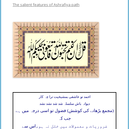
The salient features of Ashrafiya path
احمد تو عاشقی بمشیخیت ترا چہ کار
دیوانہ باش سلسلہ شد شد نشد نشد
(مجمع بڑھانے کی کوشش) فضول تو اسی درجہ میں ہے
جب کہ
ضروریات و معمولات میں خلل نہ ہو،
اس سے