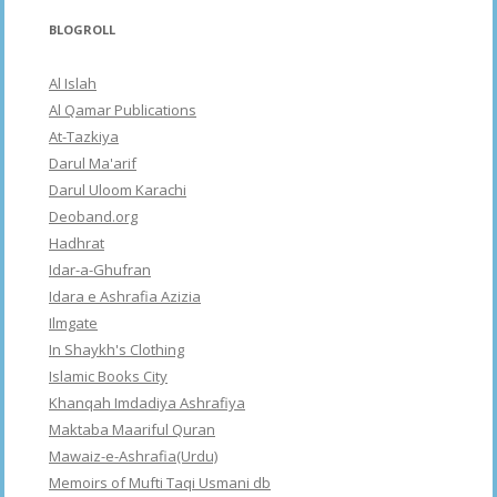
BLOGROLL
Al Islah
Al Qamar Publications
At-Tazkiya
Darul Ma'arif
Darul Uloom Karachi
Deoband.org
Hadhrat
Idar-a-Ghufran
Idara e Ashrafia Azizia
Ilmgate
In Shaykh's Clothing
Islamic Books City
Khanqah Imdadiya Ashrafiya
Maktaba Maariful Quran
Mawaiz-e-Ashrafia(Urdu)
Memoirs of Mufti Taqi Usmani db