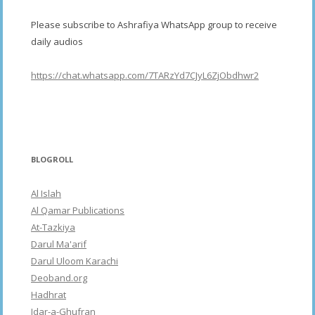
Please subscribe to Ashrafiya WhatsApp group to receive
daily audios
https://chat.whatsapp.com/7TARzYd7CJyL6ZjObdhwr2
BLOGROLL
Al Islah
Al Qamar Publications
At-Tazkiya
Darul Ma'arif
Darul Uloom Karachi
Deoband.org
Hadhrat
Idar-a-Ghufran