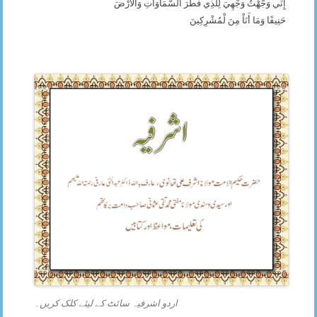
إِنِّي وَجَّهْتُ وَجْهِيَ لِلَّذِي فَطَرَ السَّمَاوَاتِ وَالأَرْضَ
حَنِيفًا وَمَا أَنَاْ مِنَ لْمُشْرِكِينَ
اردو اشرفیہ سائٹ کے لیئے کلک کریں۔