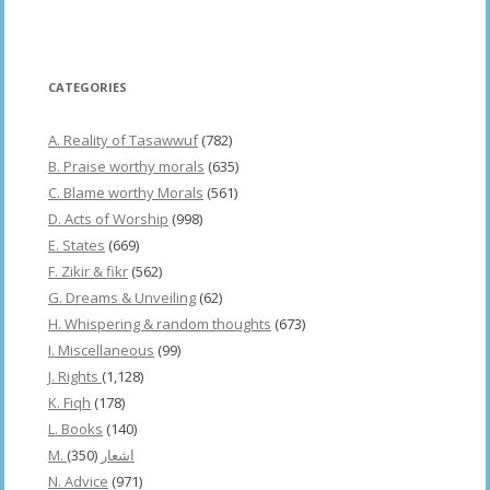
CATEGORIES
A. Reality of Tasawwuf
(782)
B. Praise worthy morals
(635)
C. Blame worthy Morals
(561)
D. Acts of Worship
(998)
E. States
(669)
F. Zikir & fikr
(562)
G. Dreams & Unveiling
(62)
H. Whispering & random thoughts
(673)
I. Miscellaneous
(99)
J. Rights
(1,128)
K. Fiqh
(178)
L. Books
(140)
(350)
M. اشعار
N. Advice
(971)