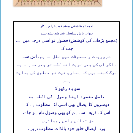
احمد تو عاشقی بمشیخیت ترا چہ کار
دیوانہ باش سلسلہ شد شد نشد نشد
(مجمع بڑھانے کی کوشش) فضول تو اسی درجہ میں ہے
جب کہ
ضروریات و معمولات میں خلل نہ ہو،
اس سے
۔
اگر اس کی بھی نوبت آنے لگے تو پھر سدراہ ہے
لوگ کہتے ہیں کہ ہماری نیت تو مخلوق کی ہدایت
ہے،
سو یاد رکھو کہ
اصل مقصود اپنا وصول الی اللہ ہے
،
دوسروں کا ایصال بھی اسی لئے مطلوب ہے کہ
اس کے ذریعہ سے ہم کو بھی وصول تام ہو جاۓ،
حق تعالی راضی ہوجائیں۔
ورنہ ایصال خلق خود بالذات مطلوب نہیں،