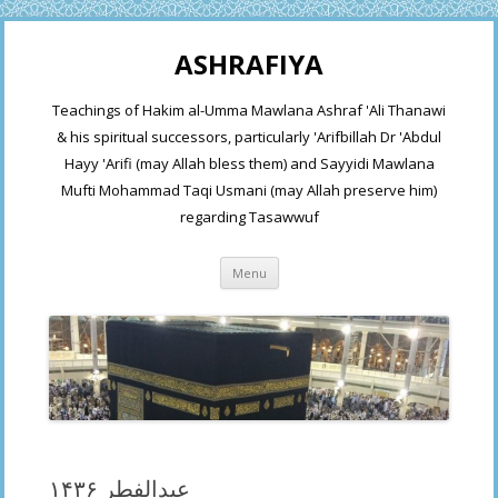
ASHRAFIYA
Teachings of Hakim al-Umma Mawlana Ashraf 'Ali Thanawi
& his spiritual successors, particularly 'Arifbillah Dr 'Abdul
Hayy 'Arifi (may Allah bless them) and Sayyidi Mawlana
Mufti Mohammad Taqi Usmani (may Allah preserve him)
regarding Tasawwuf
Skip
Menu
to
content
عیدالفطر ۱۴۳۶