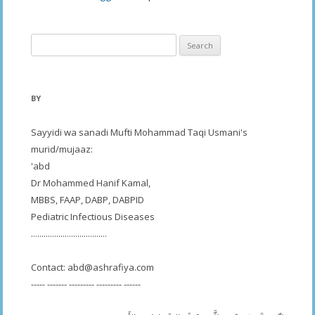
Search
for:
BY
Sayyidi wa sanadi Mufti Mohammad Taqi Usmani's
murid/mujaaz:
'abd
Dr Mohammed Hanif Kamal,
MBBS, FAAP, DABP, DABPID
Pediatric Infectious Diseases
....................................
Contact:
abd@ashrafiya.com
----- ------- --------- --------- ------