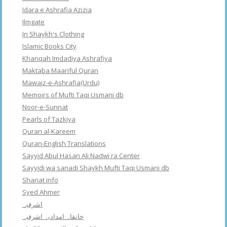
Idara e Ashrafia Azizia
Ilmgate
In Shaykh's Clothing
Islamic Books City
Khanqah Imdadiya Ashrafiya
Maktaba Maariful Quran
Mawaiz-e-Ashrafia(Urdu)
Memoirs of Mufti Taqi Usmani db
Noor-e-Sunnat
Pearls of Tazkiya
Quran al-Kareem
Quran-English Translations
Sayyid Abul Hasan Ali Nadwi ra Center
Sayyidi wa sanadi Shaykh Mufti Taqi Usmani db
Shariat info
Syed Ahmer
اشرفبہ
خانقاہ امدادیہ اشرفیہ