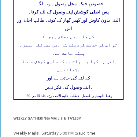
خصوص جبکہ مخل وصول ہونے لگے۔
پس اصلی کوشش اپنے وصول کے لئے کرنا۔
البتہ بدون کاوش اور گھیر گھار کے کوئی طالب آجاۓ اور
اس
کی طلب بھی محقق ہوجاۓ
تو اس کی خدمت کردینے کا بھی مضائقہ نہیں،
بلکہ طاعت ہے۔
باقی یہ کیا واہیات ہے کہ ساری کوشش سلسلہ
بڑھانے ہی
کے لئے کی جاتی ہے اور
۔
اپنے وصول کی فکر نہیں
وعظ: الوصل وہلفصل، خطبات حکیم الامت رح، جلد 15/ص 192
WEEKLY GATHERING/MAJLIS & TA’LEEM
Weekly Majlis : Saturday 5;00 PM (Saudi time)