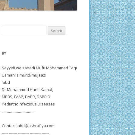
Search
for:
BY
Sayyidi wa sanadi Mufti Mohammad Taqi
Usmani's murid/mujaaz:
'abd
Dr Mohammed Hanif Kamal,
MBBS, FAAP, DABP, DABPID
Pediatric Infectious Diseases
....................................
Contact:
abd@ashrafiya.com
----- ------- --------- --------- ------