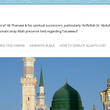
'Ali Thanawi & his spiritual successors, particularly 'Arifbillah Dr 'Abdul
mani (may Allah preserve him) regarding Tasawwuf
Skip
to
AD TAQI USMANI
ASHRAFIYA SILSILA
HOW TO DEVELOP ALLAH’S LOVE?
content
THE SALIENT FEATURES OF
ASHRAFIYA PATH
FOR THE SEEKER
PROGRESS EXPLAINED