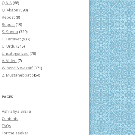
Q & A
(68)
Q. Akabir
(590)
Repost
(9)
Repost
(19)
S. Sunna
(329)
T. Tarbiyet
(937)
U. Urdu
(315)
Uncategorized
(78)
V. Video
(7)
W. Wird & wazaif
(371)
Z. Mustahebbat
(454)
PAGES
Ashrafiya Silsila
Contents
FAQs
For the seeker