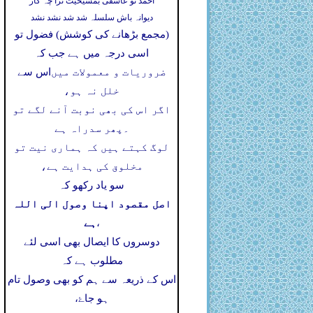
احمد تو عاشقی بمشیخیت ترا چہ کار
دیوانہ باش سلسلہ شد شد نشد نشد
(مجمع بڑھانے کی کوشش) فضول تو
اسی درجہ میں ہے جب کہ
ضروریات و معمولات میں
اس سے
خلل نہ ہو،
اگر اس کی بھی نوبت آنے لگے تو
۔
پھر سدراہ ہے
لوگ کہتے ہیں کہ ہماری نیت تو
مخلوق کی ہدایت ہے،
سو یاد رکھو کہ
اصل مقصود اپنا وصول الی اللہ
ہے
،
دوسروں کا ایصال بھی اسی لئے
مطلوب ہے کہ
اس کے ذریعہ سے ہم کو بھی وصول تام
ہو جاۓ،