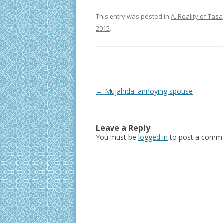
This entry was posted in
A. Reality of Ta
2015
.
Post
←
Mujahida: annoying spouse
navigation
Leave a Reply
You must be
logged in
to post a comme