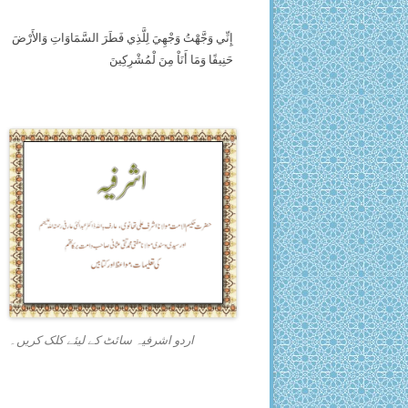
إِنِّي وَجَّهْتُ وَجْهِيَ لِلَّذِي فَطَرَ السَّمَاوَاتِ وَالأَرْضَ
حَنِيفًا وَمَا أَنَاْ مِنَ لْمُشْرِكِينَ
اردو اشرفیہ سائٹ کے لیئے کلک کریں۔