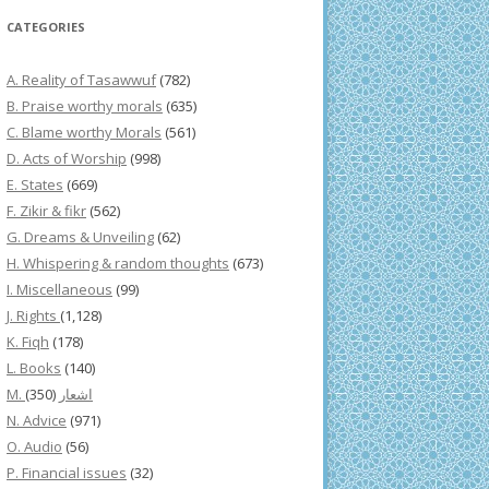
CATEGORIES
A. Reality of Tasawwuf
(782)
B. Praise worthy morals
(635)
C. Blame worthy Morals
(561)
D. Acts of Worship
(998)
E. States
(669)
F. Zikir & fikr
(562)
G. Dreams & Unveiling
(62)
H. Whispering & random thoughts
(673)
I. Miscellaneous
(99)
J. Rights
(1,128)
K. Fiqh
(178)
L. Books
(140)
(350)
M. اشعار
N. Advice
(971)
O. Audio
(56)
P. Financial issues
(32)