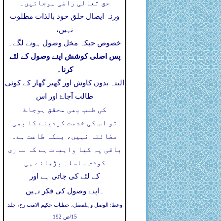
حق تعالی راضی ہوجائیں۔
ورنہ ایصال خلق خود بالذات مطلوب
نہیں،
خصوص جبکہ مخل وصول ہونے لگے۔
پس اصلی کوشش اپنے وصول کے لئے
کرنا۔
البتہ بدون کاوش اور گھیر گھار کے کوئی
طالب آجاۓ اور اس
کی طلب بھی محقق ہوجاۓ
تو اس کی خدمت کردینے کا بھی
مضائقہ نہیں، بلکہ طاعت ہے۔
باقی یہ کیا واہیات ہے کہ ساری
کوشش سلسلہ بڑھانے ہی
کے لئے کی جاتی ہے اور
۔
اپنے وصول کی فکر نہیں
وعظ: الوصل وہلفصل، خطبات حکیم الامت رح، جلد
15/ص 192