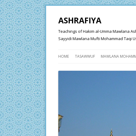
ASHRAFIYA
Teachings of Hakim al-Umma Mawlana Ashraf 
Sayyidi Mawlana Mufti Mohammad Taqi Us
HOME
TASAWWUF
MAWLANA MOHAMM