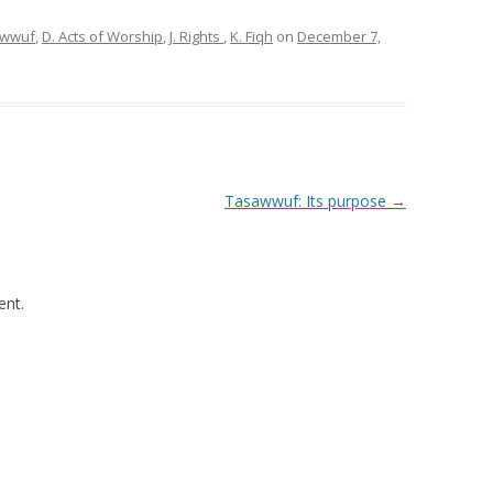
sawwuf
,
D. Acts of Worship
,
J. Rights
,
K. Fiqh
on
December 7,
Tasawwuf: Its purpose
→
nt.