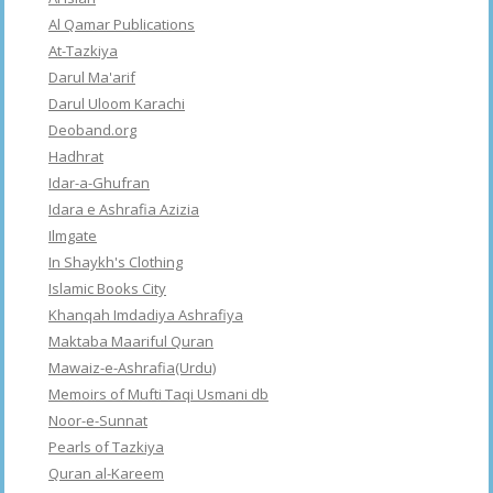
Al Qamar Publications
At-Tazkiya
Darul Ma'arif
Darul Uloom Karachi
Deoband.org
Hadhrat
Idar-a-Ghufran
Idara e Ashrafia Azizia
Ilmgate
In Shaykh's Clothing
Islamic Books City
Khanqah Imdadiya Ashrafiya
Maktaba Maariful Quran
Mawaiz-e-Ashrafia(Urdu)
Memoirs of Mufti Taqi Usmani db
Noor-e-Sunnat
Pearls of Tazkiya
Quran al-Kareem