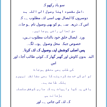
سو یاد رکھو کہ
اصل مقصود اپنا وصول الی اللہ ہے
،
دوسروں کا ایصال بھی اسی لئے مطلوب ہے کہ
اس کے ذریعہ سے ہم کو بھی وصول تام ہو جاۓ،
حق تعالی راضی ہوجائیں۔
ورنہ ایصال خلق خود بالذات مطلوب نہیں،
خصوص جبکہ مخل وصول ہونے لگے۔
پس اصلی کوشش اپنے وصول کے لئے کرنا۔
البتہ بدون کاوش اور گھیر گھار کے کوئی طالب آجاۓ اور
اس
کی طلب بھی محقق ہوجاۓ
تو اس کی خدمت کردینے کا بھی مضائقہ نہیں،
بلکہ طاعت ہے۔
باقی یہ کیا واہیات ہے کہ ساری کوشش سلسلہ
بڑھانے ہی
کے لئے کی جاتی ہے اور