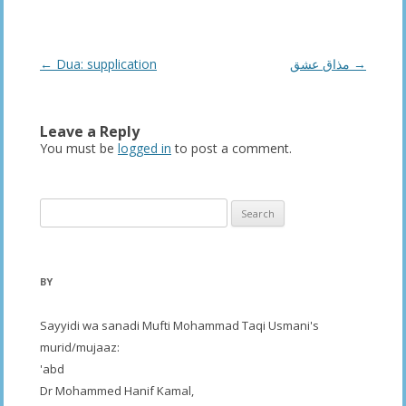
Post
←
Dua: supplication
مذاق عشق
→
navigation
Leave a Reply
You must be
logged in
to post a comment.
Search
for:
BY
Sayyidi wa sanadi Mufti Mohammad Taqi Usmani's
murid/mujaaz:
'abd
Dr Mohammed Hanif Kamal,