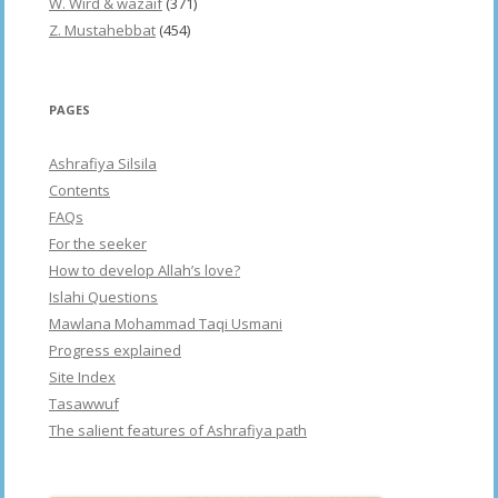
W. Wird & wazaif
(371)
Z. Mustahebbat
(454)
PAGES
Ashrafiya Silsila
Contents
FAQs
For the seeker
How to develop Allah’s love?
Islahi Questions
Mawlana Mohammad Taqi Usmani
Progress explained
Site Index
Tasawwuf
The salient features of Ashrafiya path