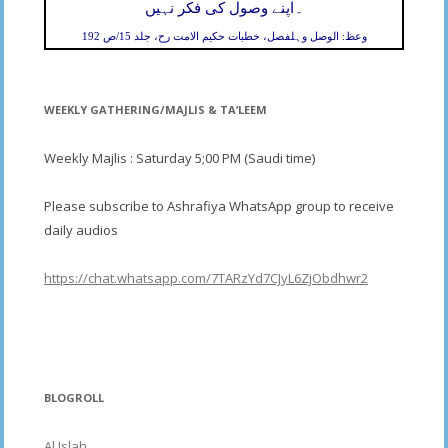
۔
اپنے وصول کی فکر نہیں
وعظ: الوصل وہلفصل، خطبات حکیم الامت رح، جلد 15/ص 192
WEEKLY GATHERING/MAJLIS & TA’LEEM
Weekly Majlis : Saturday 5;00 PM (Saudi time)
Please subscribe to Ashrafiya WhatsApp group to receive
daily audios
https://chat.whatsapp.com/7TARzYd7CJyL6ZjObdhwr2
BLOGROLL
Al Islah