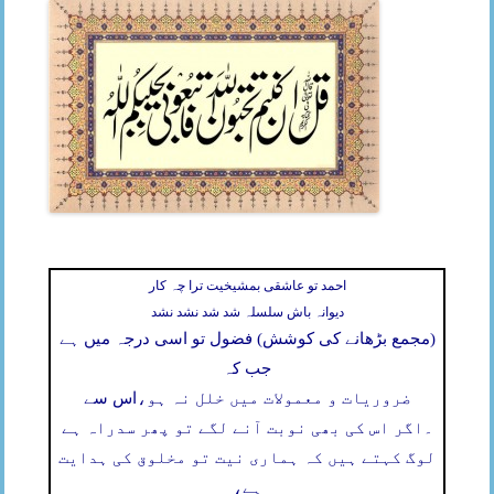
احمد تو عاشقی بمشیخیت ترا چہ کار
دیوانہ باش سلسلہ شد شد نشد نشد
(مجمع بڑھانے کی کوشش) فضول تو اسی درجہ میں ہے
جب کہ
ضروریات و معمولات میں خلل نہ ہو،
اس سے
۔
اگر اس کی بھی نوبت آنے لگے تو پھر سدراہ ہے
لوگ کہتے ہیں کہ ہماری نیت تو مخلوق کی ہدایت
ہے،