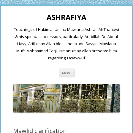
ASHRAFIYA
Teachings of Hakim al-Umma Mawlana Ashraf 'Ali Thanawi
& his spiritual successors, particularly 'Arifbillah Dr 'Abdul
Hayy 'Arifi (may Allah bless them) and Sayyidi Mawlana
Mufti Mohammad Taqi Usmani (may Allah preserve him)
regarding Tasawwuf
Skip
Menu
to
content
Mawlid clarification