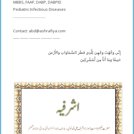
MBBS, FAAP, DABP, DABPID
Pediatric Infectious Diseases
....................................
Contact:
abd@ashrafiya.com
----- ------- --------- --------- ------
إِنِّي وَجَّهْتُ وَجْهِيَ لِلَّذِي فَطَرَ السَّمَاوَاتِ وَالأَرْضَ
حَنِيفًا وَمَا أَنَاْ مِنَ لْمُشْرِكِينَ