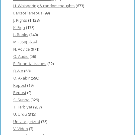
H. Whispering & random thoughts
(673)
I. Miscellaneous
(99)
J. Rights
(1,128)
K. Fiqh
(178)
L. Books
(140)
(350)
M. اشعار
N. Advice
(971)
O. Audio
(56)
P. Financial issues
(32)
Q & A
(68)
Q. Akabir
(590)
Repost
(19)
Repost
(9)
S. Sunna
(329)
T. Tarbiyet
(937)
U. Urdu
(315)
Uncategorized
(78)
V. Video
(7)