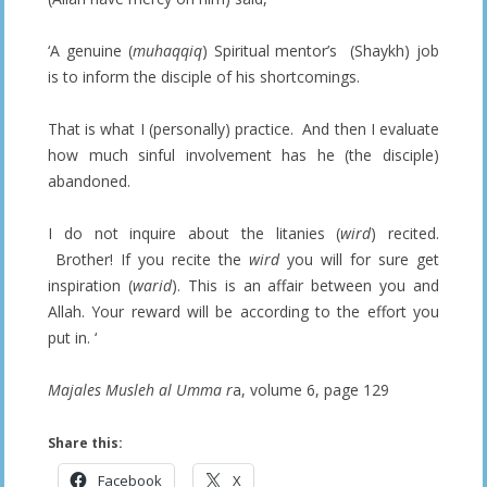
‘A genuine (
muhaqqiq
) Spiritual mentor’s (Shaykh) job
is to inform the disciple of his shortcomings.
That is what I (personally) practice. And then I evaluate
how much sinful involvement has he (the disciple)
abandoned.
I do not inquire about the litanies (
wird
) recited.
Brother! If you recite the
wird
you
will for sure get
inspiration (
warid
). This is an affair between you and
Allah. Your reward will be according to the effort you
put in. ‘
Majales Musleh al Umma r
a, volume 6, page 129
Share this:
Facebook
X