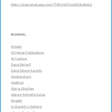
https://chat.whatsapp.com/7TARzYd7CJyL6ZjObdhwr2
BLOGROLL
Al Islah
Al Qamar Publications
At-Tazkiya
Darul Ma'arif
Darul Uloom Karachi
Deoband.org
Hadhrat
Idar-a-Ghufran
Idara e Ashrafia Azizia
Ilmgate
In Shaykh's Clothing