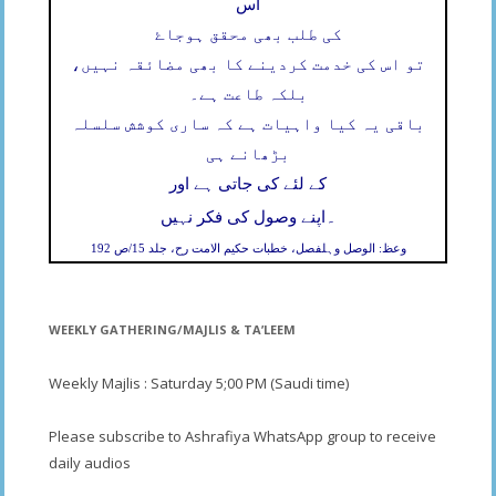
اس
کی طلب بھی محقق ہوجاۓ
تو اس کی خدمت کردینے کا بھی مضائقہ نہیں،
بلکہ طاعت ہے۔
باقی یہ کیا واہیات ہے کہ ساری کوشش سلسلہ
بڑھانے ہی
کے لئے کی جاتی ہے اور
۔
اپنے وصول کی فکر نہیں
وعظ: الوصل وہلفصل، خطبات حکیم الامت رح، جلد 15/ص 192
WEEKLY GATHERING/MAJLIS & TA’LEEM
Weekly Majlis : Saturday 5;00 PM (Saudi time)
Please subscribe to Ashrafiya WhatsApp group to receive
daily audios