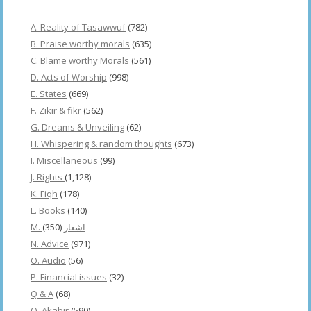
A. Reality of Tasawwuf
(782)
B. Praise worthy morals
(635)
C. Blame worthy Morals
(561)
D. Acts of Worship
(998)
E. States
(669)
F. Zikir & fikr
(562)
G. Dreams & Unveiling
(62)
H. Whispering & random thoughts
(673)
I. Miscellaneous
(99)
J. Rights
(1,128)
K. Fiqh
(178)
L. Books
(140)
(350)
M. اشعار
N. Advice
(971)
O. Audio
(56)
P. Financial issues
(32)
Q & A
(68)
Q. Akabir
(590)