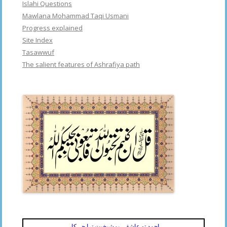
Islahi Questions
Mawlana Mohammad Taqi Usmani
Progress explained
Site Index
Tasawwuf
The salient features of Ashrafiya path
احمد تو عاشقی بمشیخیت ترا چہ کار