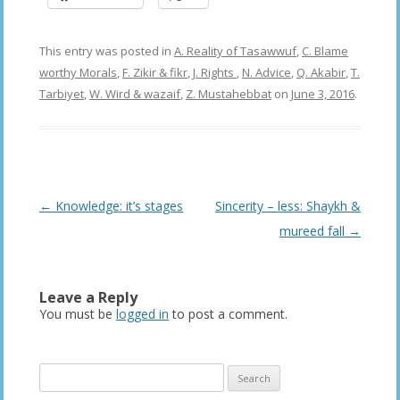
This entry was posted in
A. Reality of Tasawwuf
,
C. Blame
worthy Morals
,
F. Zikir & fikr
,
J. Rights
,
N. Advice
,
Q. Akabir
,
T.
Tarbiyet
,
W. Wird & wazaif
,
Z. Mustahebbat
on
June 3, 2016
.
Post
←
Knowledge: it’s stages
Sincerity – less: Shaykh &
navigation
mureed fall
→
Leave a Reply
You must be
logged in
to post a comment.
Search
for: