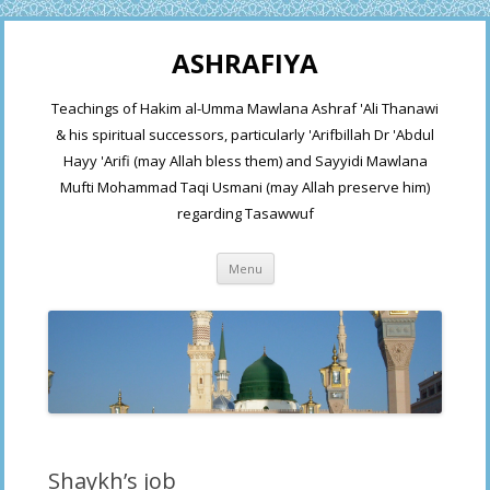
ASHRAFIYA
Teachings of Hakim al-Umma Mawlana Ashraf 'Ali Thanawi
& his spiritual successors, particularly 'Arifbillah Dr 'Abdul
Hayy 'Arifi (may Allah bless them) and Sayyidi Mawlana
Mufti Mohammad Taqi Usmani (may Allah preserve him)
regarding Tasawwuf
Skip
Menu
to
content
Shaykh’s job