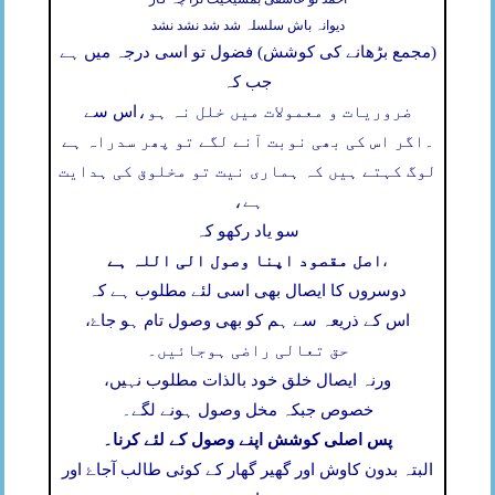
دیوانہ باش سلسلہ شد شد نشد نشد
(مجمع بڑھانے کی کوشش) فضول تو اسی درجہ میں ہے
جب کہ
ضروریات و معمولات میں خلل نہ ہو،
اس سے
۔
اگر اس کی بھی نوبت آنے لگے تو پھر سدراہ ہے
لوگ کہتے ہیں کہ ہماری نیت تو مخلوق کی ہدایت
ہے،
سو یاد رکھو کہ
اصل مقصود اپنا وصول الی اللہ ہے
،
دوسروں کا ایصال بھی اسی لئے مطلوب ہے کہ
اس کے ذریعہ سے ہم کو بھی وصول تام ہو جاۓ،
حق تعالی راضی ہوجائیں۔
ورنہ ایصال خلق خود بالذات مطلوب نہیں،
خصوص جبکہ مخل وصول ہونے لگے۔
پس اصلی کوشش اپنے وصول کے لئے کرنا۔
البتہ بدون کاوش اور گھیر گھار کے کوئی طالب آجاۓ اور