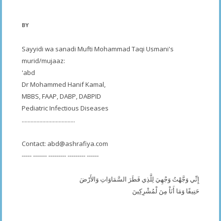
BY
Sayyidi wa sanadi Mufti Mohammad Taqi Usmani's
murid/mujaaz:
'abd
Dr Mohammed Hanif Kamal,
MBBS, FAAP, DABP, DABPID
Pediatric Infectious Diseases
....................................
Contact:
abd@ashrafiya.com
----- ------- --------- --------- ------
إِنِّي وَجَّهْتُ وَجْهِيَ لِلَّذِي فَطَرَ السَّمَاوَاتِ وَالأَرْضَ
حَنِيفًا وَمَا أَنَاْ مِنَ لْمُشْرِكِينَ