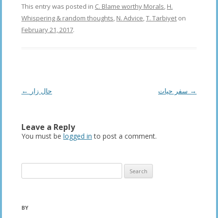
This entry was posted in
C. Blame worthy Morals
,
H.
Whispering & random thoughts
,
N. Advice
,
T. Tarbiyet
on
February 21, 2017
.
Post
←
حال زار
سفر حیات
→
navigation
Leave a Reply
You must be
logged in
to post a comment.
Search
for:
BY