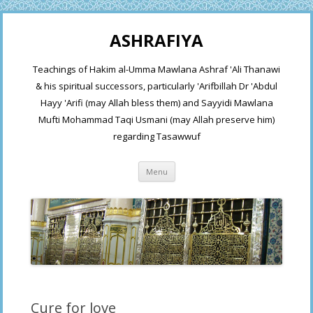
ASHRAFIYA
Teachings of Hakim al-Umma Mawlana Ashraf 'Ali Thanawi
& his spiritual successors, particularly 'Arifbillah Dr 'Abdul
Hayy 'Arifi (may Allah bless them) and Sayyidi Mawlana
Mufti Mohammad Taqi Usmani (may Allah preserve him)
regarding Tasawwuf
Skip
Menu
to
content
Cure for love