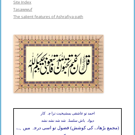
Site Index
Tasawwuf
The salient features of Ashrafiya path
احمد تو عاشقی بمشیخیت ترا چہ کار
دیوانہ باش سلسلہ شد شد نشد نشد
(مجمع بڑھانے کی کوشش) فضول تو اسی درجہ میں ہے