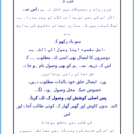
جب کہ
ضروریات و معمولات میں خلل نہ ہو،
اس سے
۔
اگر اس کی بھی نوبت آنے لگے تو پھر سدراہ ہے
لوگ کہتے ہیں کہ ہماری نیت تو مخلوق کی ہدایت
ہے،
سو یاد رکھو کہ
اصل مقصود اپنا وصول الی اللہ ہے
،
دوسروں کا ایصال بھی اسی لئے مطلوب ہے کہ
اس کے ذریعہ سے ہم کو بھی وصول تام ہو جاۓ،
حق تعالی راضی ہوجائیں۔
ورنہ ایصال خلق خود بالذات مطلوب نہیں،
خصوص جبکہ مخل وصول ہونے لگے۔
پس اصلی کوشش اپنے وصول کے لئے کرنا۔
البتہ بدون کاوش اور گھیر گھار کے کوئی طالب آجاۓ اور
اس
کی طلب بھی محقق ہوجاۓ
تو اس کی خدمت کردینے کا بھی مضائقہ نہیں،