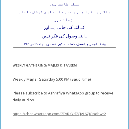
بلکہ طاعت ہے۔
باقی یہ کیا واہیات ہے کہ ساری کوشش سلسلہ
بڑھانے ہی
کے لئے کی جاتی ہے اور
۔
اپنے وصول کی فکر نہیں
وعظ: الوصل وہلفصل، خطبات حکیم الامت رح، جلد 15/ص 192
WEEKLY GATHERING/MAJLIS & TA’LEEM
Weekly Majlis : Saturday 5;00 PM (Saudi time)
Please subscribe to Ashrafiya WhatsApp group to receive
daily audios
https://chat.whatsapp.com/7TARzYd7CJyL6ZjObdhwr2