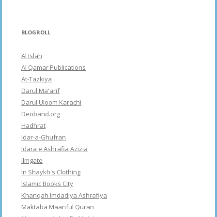
BLOGROLL
Al Islah
Al Qamar Publications
At-Tazkiya
Darul Ma'arif
Darul Uloom Karachi
Deoband.org
Hadhrat
Idar-a-Ghufran
Idara e Ashrafia Azizia
Ilmgate
In Shaykh's Clothing
Islamic Books City
Khanqah Imdadiya Ashrafiya
Maktaba Maariful Quran