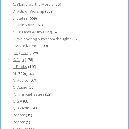
C. Blame worthy Morals
(561)
D. Acts of Worship
(998)
E. States
(669)
F. Zikir & fikr
(562)
G. Dreams & Unveiling
(62)
H. Whispering & random thoughts
(673)
I. Miscellaneous
(99)
J. Rights
(1,128)
K. Fiqh
(178)
L. Books
(140)
(350)
M. اشعار
N. Advice
(971)
O. Audio
(56)
P. Financial issues
(32)
Q & A
(68)
Q. Akabir
(590)
Repost
(19)
Repost
(9)
S. Sunna
(329)