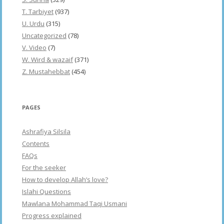
T. Tarbiyet
(937)
U. Urdu
(315)
Uncategorized
(78)
V. Video
(7)
W. Wird & wazaif
(371)
Z. Mustahebbat
(454)
PAGES
Ashrafiya Silsila
Contents
FAQs
For the seeker
How to develop Allah’s love?
Islahi Questions
Mawlana Mohammad Taqi Usmani
Progress explained