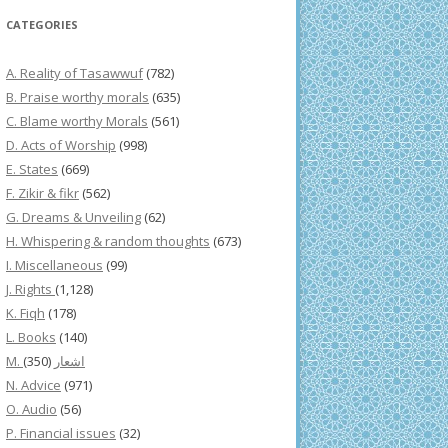
CATEGORIES
A. Reality of Tasawwuf
(782)
B. Praise worthy morals
(635)
C. Blame worthy Morals
(561)
D. Acts of Worship
(998)
E. States
(669)
F. Zikir & fikr
(562)
G. Dreams & Unveiling
(62)
H. Whispering & random thoughts
(673)
I. Miscellaneous
(99)
J. Rights
(1,128)
K. Fiqh
(178)
L. Books
(140)
(350)
M. اشعار
N. Advice
(971)
O. Audio
(56)
P. Financial issues
(32)