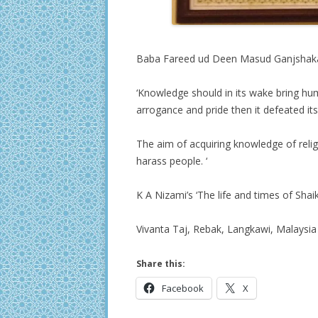
Baba Fareed ud Deen Masud Ganjshakar
‘Knowledge should in its wake bring hum
arrogance and pride then it defeated i
The aim of acquiring knowledge of reli
harass people. ‘
K A Nizami’s ‘The life and times of Sh
Vivanta Taj, Rebak, Langkawi, Malaysia
Share this:
Facebook
X