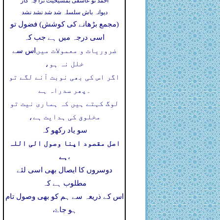
احمد تو عاشقی بمشیخیت ترا چہ کار
دیوانہ باش سلسلہ شد شد نشد نشد
(مجمع بڑھانے کی کوشش) فضول تو
اسی درجہ میں ہے جب کہ
ضروریات و معمولات میں
اس سے
خلل نہ ہو،
اگر اس کی بھی نوبت آنے لگے تو
۔
پھر سدراہ ہے
لوگ کہتے ہیں کہ ہماری نیت تو
مخلوق کی ہدایت ہے،
سو یاد رکھو کہ
اصل مقصود اپنا وصول الی اللہ
ہے
،
دوسروں کا ایصال بھی اسی لئے
مطلوب ہے کہ
اس کے ذریعہ سے ہم کو بھی وصول تام
ہو جاۓ،