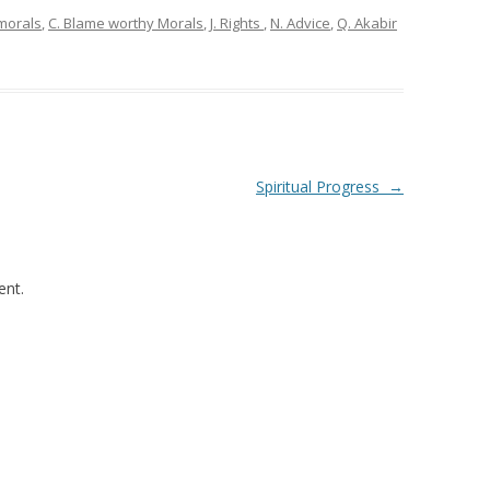
 morals
,
C. Blame worthy Morals
,
J. Rights
,
N. Advice
,
Q. Akabir
Spiritual Progress
→
nt.