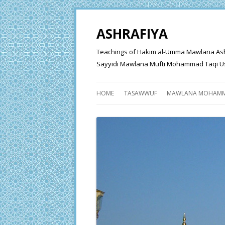
ASHRAFIYA
Teachings of Hakim al-Umma Mawlana Ashraf 
Sayyidi Mawlana Mufti Mohammad Taqi Us
HOME
TASAWWUF
MAWLANA MOHAMM