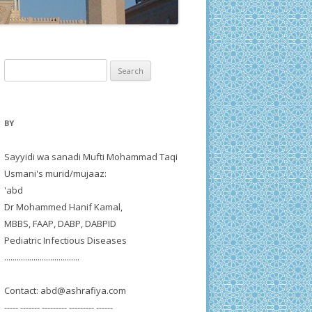
Search
for:
BY
Sayyidi wa sanadi Mufti Mohammad Taqi
Usmani's murid/mujaaz:
'abd
Dr Mohammed Hanif Kamal,
MBBS, FAAP, DABP, DABPID
Pediatric Infectious Diseases
....................................
Contact:
abd@ashrafiya.com
----- ------- --------- --------- ------