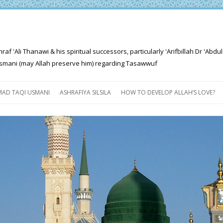
'Ali Thanawi & his spiritual successors, particularly 'Arifbillah Dr 'Abdul
mani (may Allah preserve him) regarding Tasawwuf
Skip
to
AD TAQI USMANI
ASHRAFIYA SILSILA
HOW TO DEVELOP ALLAH’S LOVE?
content
THE SALIENT FEATURES OF
ASHRAFIYA PATH
FOR THE SEEKER
PROGRESS EXPLAINED