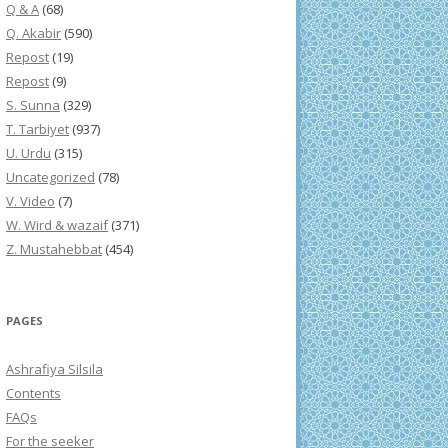
Q & A
(68)
Q. Akabir
(590)
Repost
(19)
Repost
(9)
S. Sunna
(329)
T. Tarbiyet
(937)
U. Urdu
(315)
Uncategorized
(78)
V. Video
(7)
W. Wird & wazaif
(371)
Z. Mustahebbat
(454)
PAGES
Ashrafiya Silsila
Contents
FAQs
For the seeker