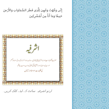
إِنِّي وَجَّهْتُ وَجْهِيَ لِلَّذِي فَطَرَ السَّمَاوَاتِ وَالأَرْضَ
حَنِيفًا وَمَا أَنَاْ مِنَ لْمُشْرِكِينَ
اردو اشرفیہ سائٹ کے لیئے کلک کریں۔