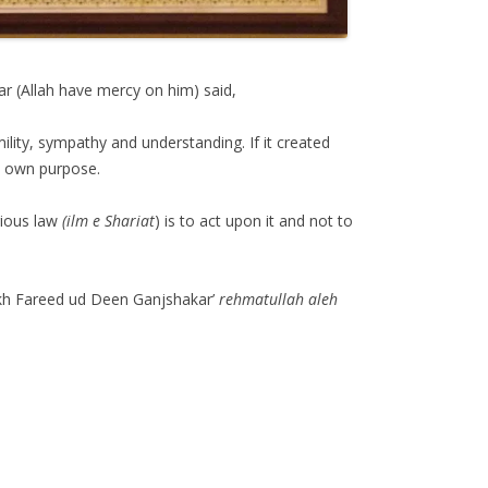
 (Allah have mercy on him) said,
ility, sympathy and understanding. If it created
ts own purpose.
gious law
(ilm e Shariat
) is to act upon it and not to
aikh Fareed ud Deen Ganjshakar’
rehmatullah
aleh