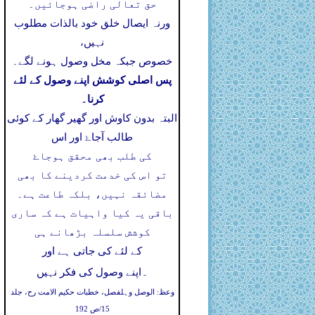
حق تعالی راضی ہوجائیں۔
ورنہ ایصال خلق خود بالذات مطلوب
نہیں،
خصوص جبکہ مخل وصول ہونے لگے۔
پس اصلی کوشش اپنے وصول کے لئے
کرنا۔
البتہ بدون کاوش اور گھیر گھار کے کوئی
طالب آجاۓ اور اس
کی طلب بھی محقق ہوجاۓ
تو اس کی خدمت کردینے کا بھی
مضائقہ نہیں، بلکہ طاعت ہے۔
باقی یہ کیا واہیات ہے کہ ساری
کوشش سلسلہ بڑھانے ہی
کے لئے کی جاتی ہے اور
۔
اپنے وصول کی فکر نہیں
وعظ: الوصل وہلفصل، خطبات حکیم الامت رح، جلد
15/ص 192