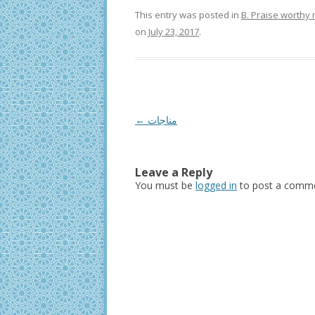
This entry was posted in
B. Praise worthy
on
July 23, 2017
.
Post
←
مناجات
navigation
Leave a Reply
You must be
logged in
to post a comme