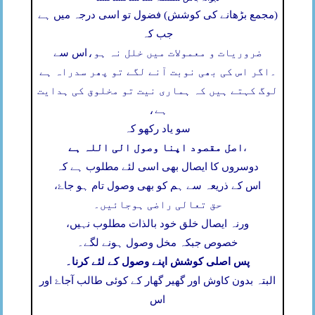
(مجمع بڑھانے کی کوشش) فضول تو اسی درجہ میں ہے
جب کہ
ضروریات و معمولات میں خلل نہ ہو،
اس سے
۔
اگر اس کی بھی نوبت آنے لگے تو پھر سدراہ ہے
لوگ کہتے ہیں کہ ہماری نیت تو مخلوق کی ہدایت
ہے،
سو یاد رکھو کہ
اصل مقصود اپنا وصول الی اللہ ہے
،
دوسروں کا ایصال بھی اسی لئے مطلوب ہے کہ
اس کے ذریعہ سے ہم کو بھی وصول تام ہو جاۓ،
حق تعالی راضی ہوجائیں۔
ورنہ ایصال خلق خود بالذات مطلوب نہیں،
خصوص جبکہ مخل وصول ہونے لگے۔
پس اصلی کوشش اپنے وصول کے لئے کرنا۔
البتہ بدون کاوش اور گھیر گھار کے کوئی طالب آجاۓ اور
اس