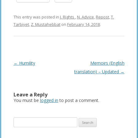
This entry was posted in
J. Rights
,
N. Advice
,
Repost
,
T.
Tarbiyet
,
Z. Mustahebbat
on
February 14, 2018
.
Post
←
Humility
Memoirs (English
navigation
translation) – Updated
→
Leave a Reply
You must be
logged in
to post a comment.
Search
for: