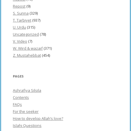
Repost
(9)
S. Sunna
(329)
T. Tarbiyet
(937)
U. Urdu
(315)
Uncategorized
(78)
V. Video
(7)
W. Wird & wazaif
(371)
Z. Mustahebbat
(454)
PAGES
Ashrafiya Silsila
Contents
FAQs
For the seeker
How to develop Allah’s love?
Islahi Questions