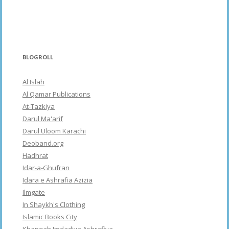
BLOGROLL
Al Islah
Al Qamar Publications
At-Tazkiya
Darul Ma'arif
Darul Uloom Karachi
Deoband.org
Hadhrat
Idar-a-Ghufran
Idara e Ashrafia Azizia
Ilmgate
In Shaykh's Clothing
Islamic Books City