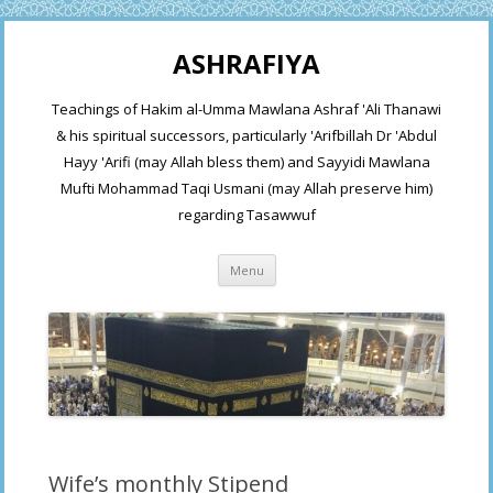
ASHRAFIYA
Teachings of Hakim al-Umma Mawlana Ashraf 'Ali Thanawi
& his spiritual successors, particularly 'Arifbillah Dr 'Abdul
Hayy 'Arifi (may Allah bless them) and Sayyidi Mawlana
Mufti Mohammad Taqi Usmani (may Allah preserve him)
regarding Tasawwuf
Skip
Menu
to
content
Wife’s monthly Stipend