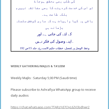
کی طلب بھی محقق ہوجاۓ
تو اس کی خدمت کردینے کا بھی مضائقہ نہیں،
بلکہ طاعت ہے۔
باقی یہ کیا واہیات ہے کہ ساری کوشش سلسلہ
بڑھانے ہی
کے لئے کی جاتی ہے اور
۔
اپنے وصول کی فکر نہیں
وعظ: الوصل وہلفصل، خطبات حکیم الامت رح، جلد 15/ص 192
WEEKLY GATHERING/MAJLIS & TA’LEEM
Weekly Majlis : Saturday 5;00 PM (Saudi time)
Please subscribe to Ashrafiya WhatsApp group to receive
daily audios
https://chat.whatsapp.com/7TARzYd7CJyL6ZjObdhwr2