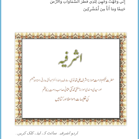
إِنِّي وَجَّهْتُ وَجْهِيَ لِلَّذِي فَطَرَ السَّمَاوَاتِ وَالأَرْضَ
حَنِيفًا وَمَا أَنَاْ مِنَ لْمُشْرِكِينَ
اردو اشرفیہ سائٹ کے لیئے کلک کریں۔