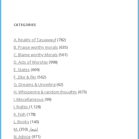
CATEGORIES
A. Reality of Tasawwuf
(782)
B. Praise worthy morals
(635)
C. Blame worthy Morals
(561)
D. Acts of Worship
(998)
E. States
(669)
F. Zikir & fikr
(562)
G. Dreams & Unveiling
(62)
H. Whispering & random thoughts
(673)
I. Miscellaneous
(99)
J. Rights
(1,128)
K. Fiqh
(178)
L. Books
(140)
(350)
M. اشعار
N. Advice
(971)