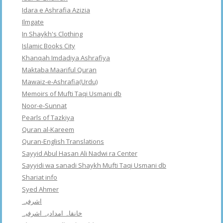
Idara e Ashrafia Azizia
Ilmgate
In Shaykh's Clothing
Islamic Books City
Khanqah Imdadiya Ashrafiya
Maktaba Maariful Quran
Mawaiz-e-Ashrafia(Urdu)
Memoirs of Mufti Taqi Usmani db
Noor-e-Sunnat
Pearls of Tazkiya
Quran al-Kareem
Quran-English Translations
Sayyid Abul Hasan Ali Nadwi ra Center
Sayyidi wa sanadi Shaykh Mufti Taqi Usmani db
Shariat info
Syed Ahmer
اشرفبہ
خانقاہ امدادیہ اشرفیہ