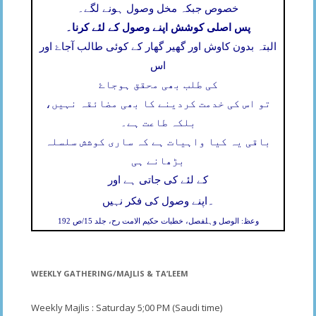
خصوص جبکہ مخل وصول ہونے لگے۔
پس اصلی کوشش اپنے وصول کے لئے کرنا۔
البتہ بدون کاوش اور گھیر گھار کے کوئی طالب آجاۓ اور
اس
کی طلب بھی محقق ہوجاۓ
تو اس کی خدمت کردینے کا بھی مضائقہ نہیں،
بلکہ طاعت ہے۔
باقی یہ کیا واہیات ہے کہ ساری کوشش سلسلہ
بڑھانے ہی
کے لئے کی جاتی ہے اور
۔
اپنے وصول کی فکر نہیں
وعظ: الوصل وہلفصل، خطبات حکیم الامت رح، جلد 15/ص 192
WEEKLY GATHERING/MAJLIS & TA’LEEM
Weekly Majlis : Saturday 5;00 PM (Saudi time)