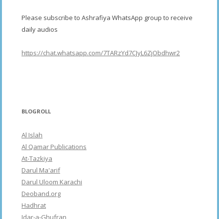
Please subscribe to Ashrafiya WhatsApp group to receive
daily audios
https://chat.whatsapp.com/7TARzYd7CJyL6ZjObdhwr2
BLOGROLL
Al Islah
Al Qamar Publications
At-Tazkiya
Darul Ma'arif
Darul Uloom Karachi
Deoband.org
Hadhrat
Idar-a-Ghufran