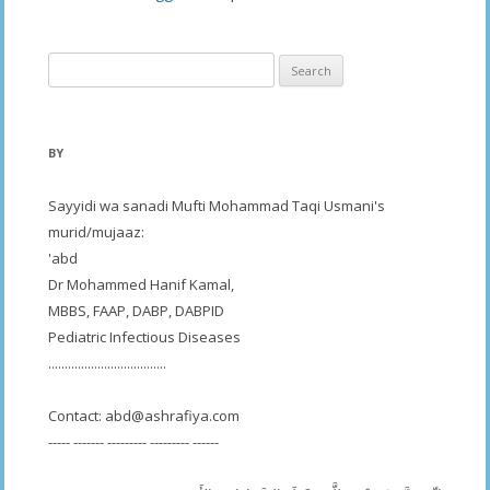
Search
for:
BY
Sayyidi wa sanadi Mufti Mohammad Taqi Usmani's
murid/mujaaz:
'abd
Dr Mohammed Hanif Kamal,
MBBS, FAAP, DABP, DABPID
Pediatric Infectious Diseases
....................................
Contact:
abd@ashrafiya.com
----- ------- --------- --------- ------