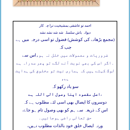
احمد تو عاشقی بمشیخیت ترا چہ کار
دیوانہ باش سلسلہ شد شد نشد نشد
(مجمع بڑھانے کی کوشش) فضول تو اسی درجہ میں ہے
جب کہ
ضروریات و معمولات میں خلل نہ ہو،
اس سے
۔
اگر اس کی بھی نوبت آنے لگے تو پھر سدراہ ہے
لوگ کہتے ہیں کہ ہماری نیت تو مخلوق کی ہدایت
ہے،
سو یاد رکھو کہ
اصل مقصود اپنا وصول الی اللہ ہے
،
دوسروں کا ایصال بھی اسی لئے مطلوب ہے کہ
اس کے ذریعہ سے ہم کو بھی وصول تام ہو جاۓ،
حق تعالی راضی ہوجائیں۔
ورنہ ایصال خلق خود بالذات مطلوب نہیں،