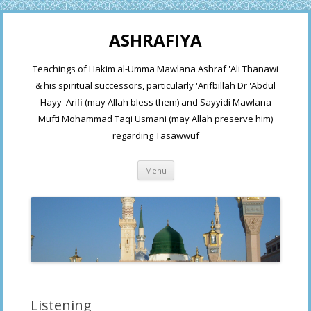
ASHRAFIYA
Teachings of Hakim al-Umma Mawlana Ashraf 'Ali Thanawi
& his spiritual successors, particularly 'Arifbillah Dr 'Abdul
Hayy 'Arifi (may Allah bless them) and Sayyidi Mawlana
Mufti Mohammad Taqi Usmani (may Allah preserve him)
regarding Tasawwuf
Skip
Menu
to
content
Listening