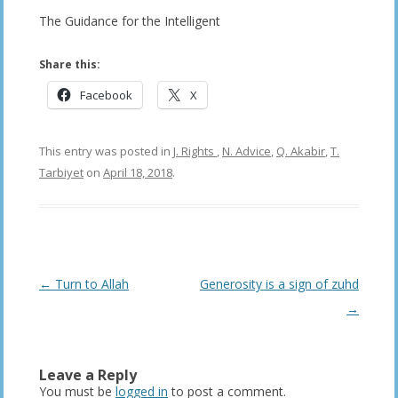
The Guidance for the Intelligent
Share this:
Facebook
X
This entry was posted in
J. Rights
,
N. Advice
,
Q. Akabir
,
T.
Tarbiyet
on
April 18, 2018
.
Post
←
Turn to Allah
Generosity is a sign of zuhd
navigation
→
Leave a Reply
You must be
logged in
to post a comment.