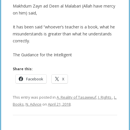
Makhdum Zayn ad Deen al Malabari (Allah have mercy
on him) said,
It has been said “whoever’s teacher is a book, what he
misunderstands is greater than what he understands
correctly.
The Guidance for the Intelligent
Share this:
Facebook
X
This entry was posted in
A. Reality of Tasawwuf
,
J. Rights
,
L.
Books
,
N. Advice
on
April 21, 2018
.