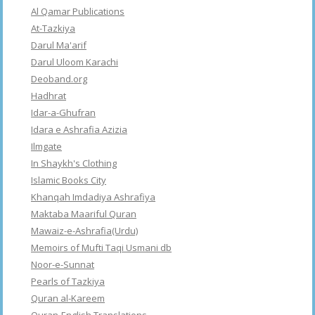
Al Qamar Publications
At-Tazkiya
Darul Ma'arif
Darul Uloom Karachi
Deoband.org
Hadhrat
Idar-a-Ghufran
Idara e Ashrafia Azizia
Ilmgate
In Shaykh's Clothing
Islamic Books City
Khanqah Imdadiya Ashrafiya
Maktaba Maariful Quran
Mawaiz-e-Ashrafia(Urdu)
Memoirs of Mufti Taqi Usmani db
Noor-e-Sunnat
Pearls of Tazkiya
Quran al-Kareem