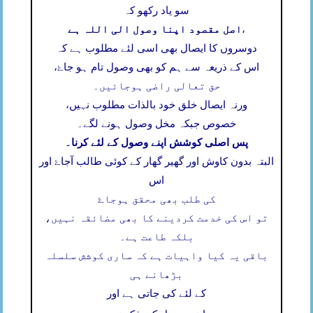
سو یاد رکھو کہ
اصل مقصود اپنا وصول الی اللہ ہے
،
دوسروں کا ایصال بھی اسی لئے مطلوب ہے کہ
اس کے ذریعہ سے ہم کو بھی وصول تام ہو جاۓ،
حق تعالی راضی ہوجائیں۔
ورنہ ایصال خلق خود بالذات مطلوب نہیں،
خصوص جبکہ مخل وصول ہونے لگے۔
پس اصلی کوشش اپنے وصول کے لئے کرنا۔
البتہ بدون کاوش اور گھیر گھار کے کوئی طالب آجاۓ اور
اس
کی طلب بھی محقق ہوجاۓ
تو اس کی خدمت کردینے کا بھی مضائقہ نہیں،
بلکہ طاعت ہے۔
باقی یہ کیا واہیات ہے کہ ساری کوشش سلسلہ
بڑھانے ہی
کے لئے کی جاتی ہے اور