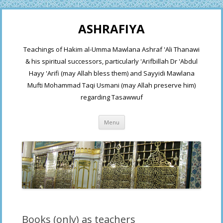
ASHRAFIYA
Teachings of Hakim al-Umma Mawlana Ashraf 'Ali Thanawi
& his spiritual successors, particularly 'Arifbillah Dr 'Abdul
Hayy 'Arifi (may Allah bless them) and Sayyidi Mawlana
Mufti Mohammad Taqi Usmani (may Allah preserve him)
regarding Tasawwuf
Skip
Menu
to
content
Books (only) as teachers