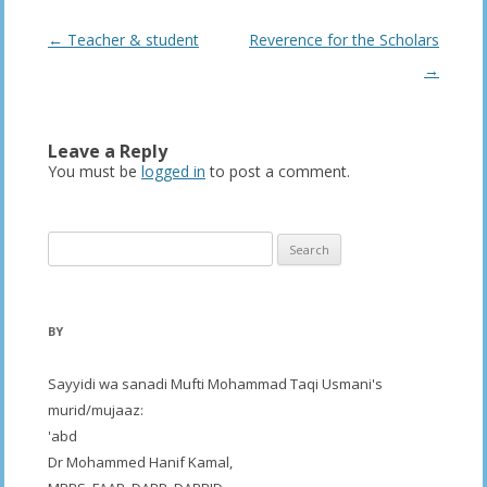
Post
←
Teacher & student
Reverence for the Scholars
navigation
→
Leave a Reply
You must be
logged in
to post a comment.
Search
for:
BY
Sayyidi wa sanadi Mufti Mohammad Taqi Usmani's
murid/mujaaz:
'abd
Dr Mohammed Hanif Kamal,