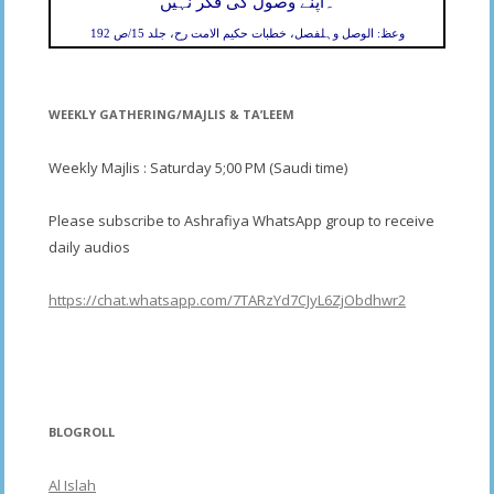
۔
اپنے وصول کی فکر نہیں
وعظ: الوصل وہلفصل، خطبات حکیم الامت رح، جلد 15/ص 192
WEEKLY GATHERING/MAJLIS & TA’LEEM
Weekly Majlis : Saturday 5;00 PM (Saudi time)
Please subscribe to Ashrafiya WhatsApp group to receive
daily audios
https://chat.whatsapp.com/7TARzYd7CJyL6ZjObdhwr2
BLOGROLL
Al Islah