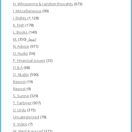
H. Whispering & random thoughts
(673)
I. Miscellaneous
(99)
J. Rights
(1,128)
K. Fiqh
(178)
L. Books
(140)
(350)
M. اشعار
N. Advice
(971)
O. Audio
(56)
P. Financial issues
(32)
Q & A
(68)
Q. Akabir
(590)
Repost
(19)
Repost
(9)
S. Sunna
(329)
T. Tarbiyet
(937)
U. Urdu
(315)
Uncategorized
(78)
V. Video
(7)
W. Wird & wazaif
(371)