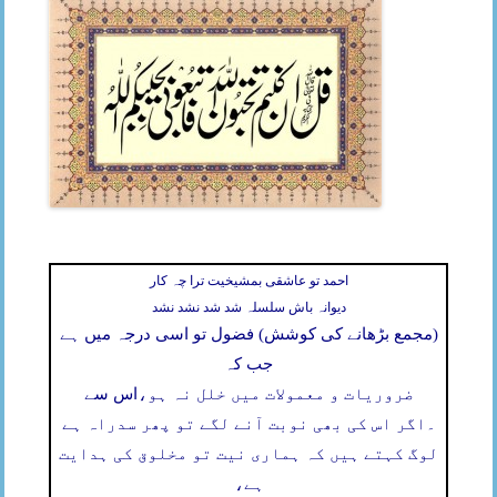
احمد تو عاشقی بمشیخیت ترا چہ کار
دیوانہ باش سلسلہ شد شد نشد نشد
(مجمع بڑھانے کی کوشش) فضول تو اسی درجہ میں ہے
جب کہ
ضروریات و معمولات میں خلل نہ ہو،
اس سے
۔
اگر اس کی بھی نوبت آنے لگے تو پھر سدراہ ہے
لوگ کہتے ہیں کہ ہماری نیت تو مخلوق کی ہدایت
ہے،