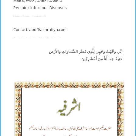
MBBS, FAAP, DABP, DABPID
Pediatric Infectious Diseases
....................................
Contact:
abd@ashrafiya.com
----- ------- --------- --------- ------
إِنِّي وَجَّهْتُ وَجْهِيَ لِلَّذِي فَطَرَ السَّمَاوَاتِ وَالأَرْضَ
حَنِيفًا وَمَا أَنَاْ مِنَ لْمُشْرِكِينَ