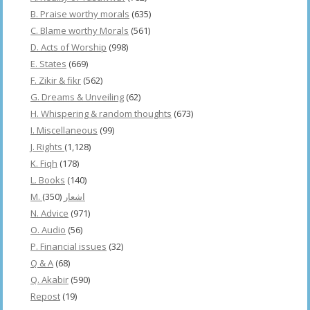
B. Praise worthy morals
(635)
C. Blame worthy Morals
(561)
D. Acts of Worship
(998)
E. States
(669)
F. Zikir & fikr
(562)
G. Dreams & Unveiling
(62)
H. Whispering & random thoughts
(673)
I. Miscellaneous
(99)
J. Rights
(1,128)
K. Fiqh
(178)
L. Books
(140)
(350)
M. اشعار
N. Advice
(971)
O. Audio
(56)
P. Financial issues
(32)
Q & A
(68)
Q. Akabir
(590)
Repost
(19)