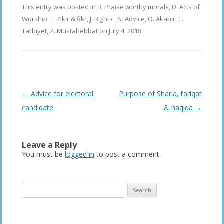
This entry was posted in
B. Praise worthy morals
,
D. Acts of
Worship
,
F. Zikir & fikr
,
J. Rights
,
N. Advice
,
Q. Akabir
,
T.
Tarbiyet
,
Z. Mustahebbat
on
July 4, 2018
.
Post
←
Advice for electoral
Purpose of Sharia, tariqat
navigation
candidate
& haqiqa
→
Leave a Reply
You must be
logged in
to post a comment.
Search
for: