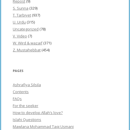
Repost
(9)
S. Sunna
(329)
T. Tarbiyet
(937)
U. Urdu
(315)
Uncategorized
(78)
V. Video
(7)
W. Wird & wazaif
(371)
Z. Mustahebbat
(454)
PAGES
Ashrafiya Silsila
Contents
FAQs
For the seeker
How to develop Allah’s love?
Islahi Questions
Mawlana Mohammad Taqi Usmani