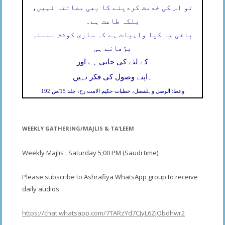
تو اس کی خدمت کردینے کا بھی مضائقہ نہیں،
بلکہ طاعت ہے۔
باقی یہ کیا واہیات ہے کہ ساری کوشش سلسلہ
بڑھانے ہی
کے لئے کی جاتی ہے اور
۔
اپنے وصول کی فکر نہیں
وعظ: الوصل وہلفصل، خطبات حکیم الامت رح، جلد 15/ص 192
WEEKLY GATHERING/MAJLIS & TA’LEEM
Weekly Majlis : Saturday 5;00 PM (Saudi time)
Please subscribe to Ashrafiya WhatsApp group to receive
daily audios
https://chat.whatsapp.com/7TARzYd7CJyL6ZjObdhwr2