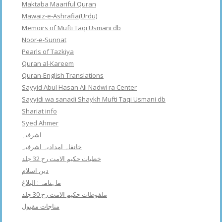
Maktaba Maariful Quran
Mawaiz-e-Ashrafia(Urdu)
Memoirs of Mufti Taqi Usmani db
Noor-e-Sunnat
Pearls of Tazkiya
Quran al-Kareem
Quran-English Translations
Sayyid Abul Hasan Ali Nadwi ra Center
Sayyidi wa sanadi Shaykh Mufti Taqi Usmani db
Shariat info
Syed Ahmer
اشرفبہ
خانقاہ امدادیہ اشرفیہ
خطبات حکیم الامت رح 32 جلد
دین اسلام
ماہنامہ : البلاغ
ملفوظات حکیم الامت رح 30 جلد
مناجات مقبول