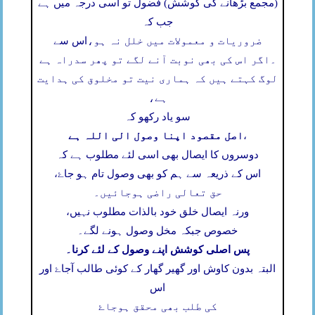
(مجمع بڑھانے کی کوشش) فضول تو اسی درجہ میں ہے
جب کہ
ضروریات و معمولات میں خلل نہ ہو،
اس سے
۔
اگر اس کی بھی نوبت آنے لگے تو پھر سدراہ ہے
لوگ کہتے ہیں کہ ہماری نیت تو مخلوق کی ہدایت
ہے،
سو یاد رکھو کہ
اصل مقصود اپنا وصول الی اللہ ہے
،
دوسروں کا ایصال بھی اسی لئے مطلوب ہے کہ
اس کے ذریعہ سے ہم کو بھی وصول تام ہو جاۓ،
حق تعالی راضی ہوجائیں۔
ورنہ ایصال خلق خود بالذات مطلوب نہیں،
خصوص جبکہ مخل وصول ہونے لگے۔
پس اصلی کوشش اپنے وصول کے لئے کرنا۔
البتہ بدون کاوش اور گھیر گھار کے کوئی طالب آجاۓ اور
اس
کی طلب بھی محقق ہوجاۓ