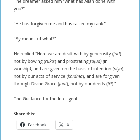
The dreamer asked him “what has Allah done with
you?”
“He has forgiven me and has raised my rank.”
“By means of what?”
He replied “Here we are dealt with by generosity (
jud
)
not by bowing (
ruku
’) and prostrating(
sujud) (
in
worship
)
, and are given on the basis of intention (
niya
),
not by our acts of service (
khidma
), and are forgiven
through Divine Grace (
fadl
), not by our deeds (
fi’l
).”
The Guidance for the Intelligent
Share this:
Facebook
X