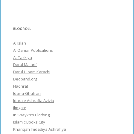
BLOGROLL
Al Islah
Al Qamar Publications
At-Tazkiya
Darul Ma'arif
Darul Uloom Karachi
Deoband.org
Hadhrat
Idar-a-Ghufran
Idara e Ashrafia Azizia
Ilmgate
In Shaykh's Clothing
Islamic Books City
Khanqah Imdadiya Ashrafiya