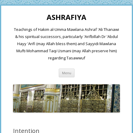
ASHRAFIYA
Teachings of Hakim al-Umma Mawlana Ashraf 'Ali Thanawi
& his spiritual successors, particularly 'Arifbillah Dr 'Abdul
Hayy 'Arifi (may Allah bless them) and Sayyidi Mawlana
Mufti Mohammad Taqi Usmani (may Allah preserve him)
regarding Tasawwuf
Skip
Menu
to
content
Intention