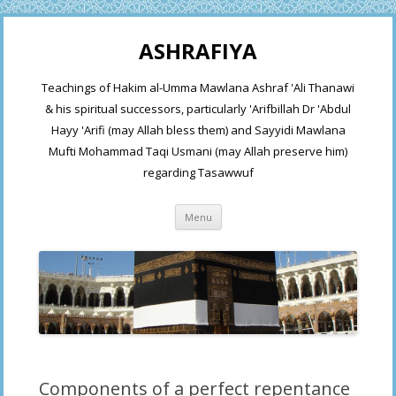
ASHRAFIYA
Teachings of Hakim al-Umma Mawlana Ashraf 'Ali Thanawi
& his spiritual successors, particularly 'Arifbillah Dr 'Abdul
Hayy 'Arifi (may Allah bless them) and Sayyidi Mawlana
Mufti Mohammad Taqi Usmani (may Allah preserve him)
regarding Tasawwuf
Skip
Menu
to
content
Components of a perfect repentance