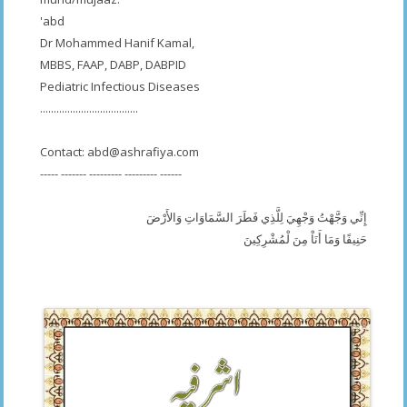
'abd
Dr Mohammed Hanif Kamal,
MBBS, FAAP, DABP, DABPID
Pediatric Infectious Diseases
....................................
Contact:
abd@ashrafiya.com
----- ------- --------- --------- ------
إِنِّي وَجَّهْتُ وَجْهِيَ لِلَّذِي فَطَرَ السَّمَاوَاتِ وَالأَرْضَ
حَنِيفًا وَمَا أَنَاْ مِنَ لْمُشْرِكِينَ