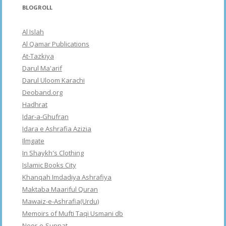
BLOGROLL
Al Islah
Al Qamar Publications
At-Tazkiya
Darul Ma'arif
Darul Uloom Karachi
Deoband.org
Hadhrat
Idar-a-Ghufran
Idara e Ashrafia Azizia
Ilmgate
In Shaykh's Clothing
Islamic Books City
Khanqah Imdadiya Ashrafiya
Maktaba Maariful Quran
Mawaiz-e-Ashrafia(Urdu)
Memoirs of Mufti Taqi Usmani db
Noor-e-Sunnat