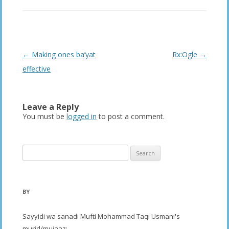
Post
←
Making ones ba’yat
Rx:Ogle
→
navigation
effective
Leave a Reply
You must be
logged in
to post a comment.
Search
for:
BY
Sayyidi wa sanadi Mufti Mohammad Taqi Usmani's
murid/mujaaz: