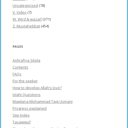
Uncategorized
(78)
V. Video
(7)
W. Wird & wazaif
(371)
Z. Mustahebbat
(454)
PAGES
Ashrafiya Silsila
Contents
FAQs
For the seeker
How to develop Allah’s love?
Islahi Questions
Mawlana Mohammad Taqi Usmani
Progress explained
Site Index
Tasawwuf