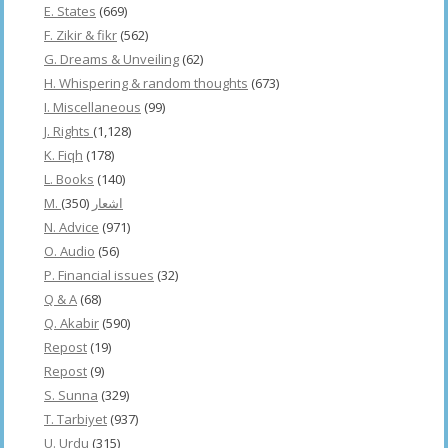
E. States
(669)
F. Zikir & fikr
(562)
G. Dreams & Unveiling
(62)
H. Whispering & random thoughts
(673)
I. Miscellaneous
(99)
J. Rights
(1,128)
K. Fiqh
(178)
L. Books
(140)
(350)
M. اشعار
N. Advice
(971)
O. Audio
(56)
P. Financial issues
(32)
Q & A
(68)
Q. Akabir
(590)
Repost
(19)
Repost
(9)
S. Sunna
(329)
T. Tarbiyet
(937)
U. Urdu
(315)