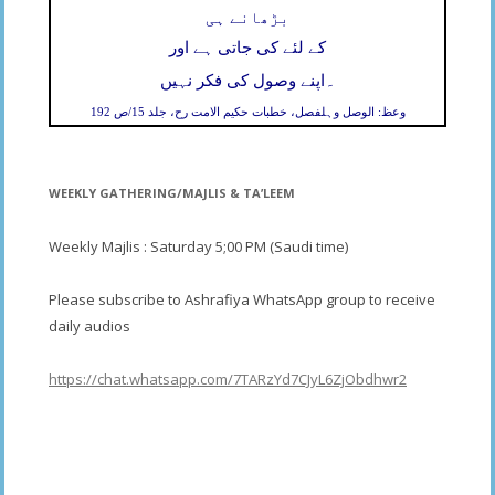
بڑھانے ہی
کے لئے کی جاتی ہے اور
۔
اپنے وصول کی فکر نہیں
وعظ: الوصل وہلفصل، خطبات حکیم الامت رح، جلد 15/ص 192
WEEKLY GATHERING/MAJLIS & TA’LEEM
Weekly Majlis : Saturday 5;00 PM (Saudi time)
Please subscribe to Ashrafiya WhatsApp group to receive
daily audios
https://chat.whatsapp.com/7TARzYd7CJyL6ZjObdhwr2