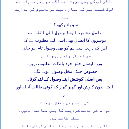
۔
اگر اس کی بھی نوبت آنے لگے تو پھر سدراہ ہے
لوگ کہتے ہیں کہ ہماری نیت تو مخلوق کی ہدایت
ہے،
سو یاد رکھو کہ
اصل مقصود اپنا وصول الی اللہ ہے
،
دوسروں کا ایصال بھی اسی لئے مطلوب ہے کہ
اس کے ذریعہ سے ہم کو بھی وصول تام ہو جاۓ،
حق تعالی راضی ہوجائیں۔
ورنہ ایصال خلق خود بالذات مطلوب نہیں،
خصوص جبکہ مخل وصول ہونے لگے۔
پس اصلی کوشش اپنے وصول کے لئے کرنا۔
البتہ بدون کاوش اور گھیر گھار کے کوئی طالب آجاۓ اور
اس
کی طلب بھی محقق ہوجاۓ
تو اس کی خدمت کردینے کا بھی مضائقہ نہیں،
بلکہ طاعت ہے۔
باقی یہ کیا واہیات ہے کہ ساری کوشش سلسلہ