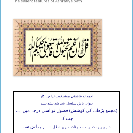
The salient features of Ashrafiya path
احمد تو عاشقی بمشیخیت ترا چہ کار
دیوانہ باش سلسلہ شد شد نشد نشد
(مجمع بڑھانے کی کوشش) فضول تو اسی درجہ میں ہے
جب کہ
ضروریات و معمولات میں خلل نہ ہو،
اس سے