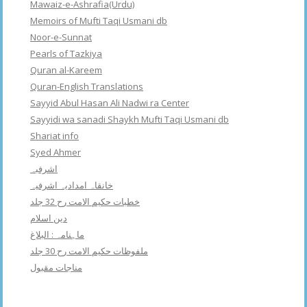
Mawaiz-e-Ashrafia(Urdu)
Memoirs of Mufti Taqi Usmani db
Noor-e-Sunnat
Pearls of Tazkiya
Quran al-Kareem
Quran-English Translations
Sayyid Abul Hasan Ali Nadwi ra Center
Sayyidi wa sanadi Shaykh Mufti Taqi Usmani db
Shariat info
Syed Ahmer
اشرفبہ
خانقاہ امدادیہ اشرفیہ
خطبات حکیم الامت رح 32 جلد
دین اسلام
ماہنامہ : البلاغ
ملفوظات حکیم الامت رح 30 جلد
مناجات مقبول