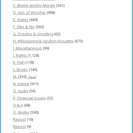
C. Blame worthy Morals
(561)
D. Acts of Worship
(998)
E. States
(669)
F. Zikir & fikr
(562)
G. Dreams & Unveiling
(62)
H. Whispering & random thoughts
(673)
I. Miscellaneous
(99)
J. Rights
(1,128)
K. Fiqh
(178)
L. Books
(140)
(350)
M. اشعار
N. Advice
(971)
O. Audio
(56)
P. Financial issues
(32)
Q & A
(68)
Q. Akabir
(590)
Repost
(19)
Repost
(9)