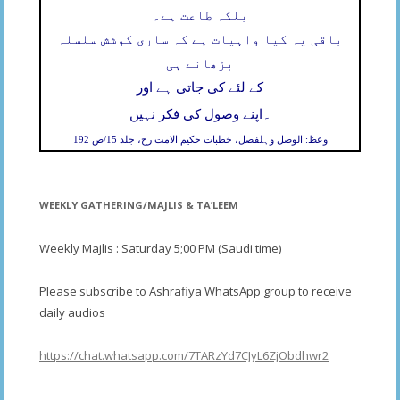
بلکہ طاعت ہے۔
باقی یہ کیا واہیات ہے کہ ساری کوشش سلسلہ
بڑھانے ہی
کے لئے کی جاتی ہے اور
۔
اپنے وصول کی فکر نہیں
وعظ: الوصل وہلفصل، خطبات حکیم الامت رح، جلد 15/ص 192
WEEKLY GATHERING/MAJLIS & TA’LEEM
Weekly Majlis : Saturday 5;00 PM (Saudi time)
Please subscribe to Ashrafiya WhatsApp group to receive
daily audios
https://chat.whatsapp.com/7TARzYd7CJyL6ZjObdhwr2