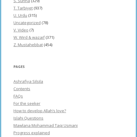
S. Sunna
(329)
T. Tarbiyet
(937)
U. Urdu
(315)
Uncategorized
(78)
V. Video
(7)
W. Wird & wazaif
(371)
Z. Mustahebbat
(454)
PAGES
Ashrafiya Silsila
Contents
FAQs
For the seeker
How to develop Allah’s love?
Islahi Questions
Mawlana Mohammad Taqi Usmani
Progress explained