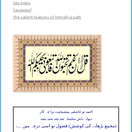
Site Index
Tasawwuf
The salient features of Ashrafiya path
احمد تو عاشقی بمشیخیت ترا چہ کار
دیوانہ باش سلسلہ شد شد نشد نشد
(مجمع بڑھانے کی کوشش) فضول تو اسی درجہ میں ہے