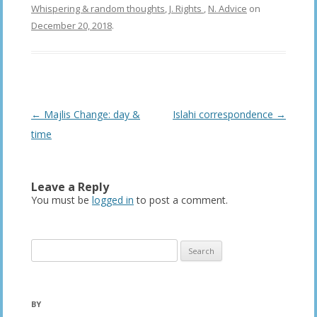
Whispering & random thoughts
,
J. Rights
,
N. Advice
on
December 20, 2018
.
Post
←
Majlis Change: day &
Islahi correspondence
→
navigation
time
Leave a Reply
You must be
logged in
to post a comment.
Search
for:
BY