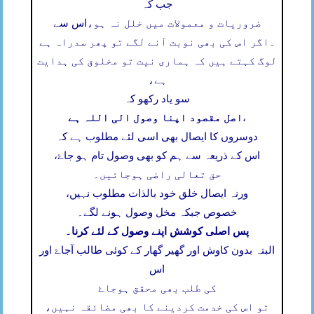
جب کہ
ضروریات و معمولات میں خلل نہ ہو،
اس سے
۔
اگر اس کی بھی نوبت آنے لگے تو پھر سدراہ ہے
لوگ کہتے ہیں کہ ہماری نیت تو مخلوق کی ہدایت
ہے،
سو یاد رکھو کہ
اصل مقصود اپنا وصول الی اللہ ہے
،
دوسروں کا ایصال بھی اسی لئے مطلوب ہے کہ
اس کے ذریعہ سے ہم کو بھی وصول تام ہو جاۓ،
حق تعالی راضی ہوجائیں۔
ورنہ ایصال خلق خود بالذات مطلوب نہیں،
خصوص جبکہ مخل وصول ہونے لگے۔
پس اصلی کوشش اپنے وصول کے لئے کرنا۔
البتہ بدون کاوش اور گھیر گھار کے کوئی طالب آجاۓ اور
اس
کی طلب بھی محقق ہوجاۓ
تو اس کی خدمت کردینے کا بھی مضائقہ نہیں،