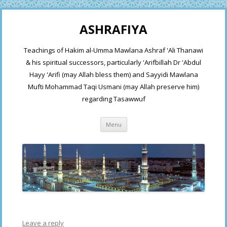
ASHRAFIYA
Teachings of Hakim al-Umma Mawlana Ashraf 'Ali Thanawi
& his spiritual successors, particularly 'Arifbillah Dr 'Abdul
Hayy 'Arifi (may Allah bless them) and Sayyidi Mawlana
Mufti Mohammad Taqi Usmani (may Allah preserve him)
regarding Tasawwuf
Skip
Menu
to
content
Leave a reply