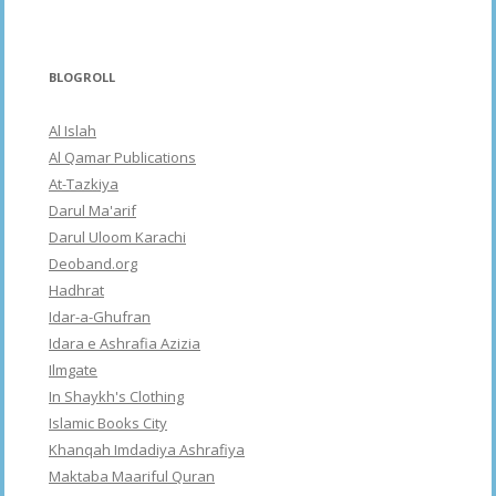
BLOGROLL
Al Islah
Al Qamar Publications
At-Tazkiya
Darul Ma'arif
Darul Uloom Karachi
Deoband.org
Hadhrat
Idar-a-Ghufran
Idara e Ashrafia Azizia
Ilmgate
In Shaykh's Clothing
Islamic Books City
Khanqah Imdadiya Ashrafiya
Maktaba Maariful Quran