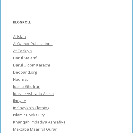
BLOGROLL
Al Islah
Al Qamar Publications
At-Tazkiya
Darul Ma'arif
Darul Uloom Karachi
Deoband.org
Hadhrat
Idar-a-Ghufran
Idara e Ashrafia Azizia
Ilmgate
In Shaykh's Clothing
Islamic Books City
Khanqah Imdadiya Ashrafiya
Maktaba Maariful Quran