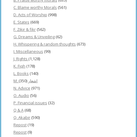
C. Blame worthy Morals
(561)
D. Acts of Worship
(998)
E. States
(669)
F. Zikir & fikr
(562)
G. Dreams & Unveiling
(62)
H. Whispering & random thoughts
(673)
I. Miscellaneous
(99)
J. Rights
(1,128)
K. Fiqh
(178)
L. Books
(140)
(350)
M. اشعار
N. Advice
(971)
O. Audio
(56)
P. Financial issues
(32)
Q & A
(68)
Q. Akabir
(590)
Repost
(19)
Repost
(9)