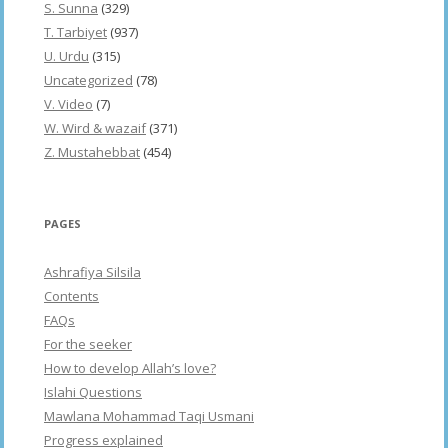
S. Sunna
(329)
T. Tarbiyet
(937)
U. Urdu
(315)
Uncategorized
(78)
V. Video
(7)
W. Wird & wazaif
(371)
Z. Mustahebbat
(454)
PAGES
Ashrafiya Silsila
Contents
FAQs
For the seeker
How to develop Allah’s love?
Islahi Questions
Mawlana Mohammad Taqi Usmani
Progress explained