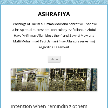
ASHRAFIYA
Teachings of Hakim al-Umma Mawlana Ashraf 'Ali Thanawi
& his spiritual successors, particularly 'Arifbillah Dr 'Abdul
Hayy 'Arifi (may Allah bless them) and Sayyidi Mawlana
Mufti Mohammad Taqi Usmani (may Allah preserve him)
regarding Tasawwuf
Skip
Menu
to
content
Intention when reminding others