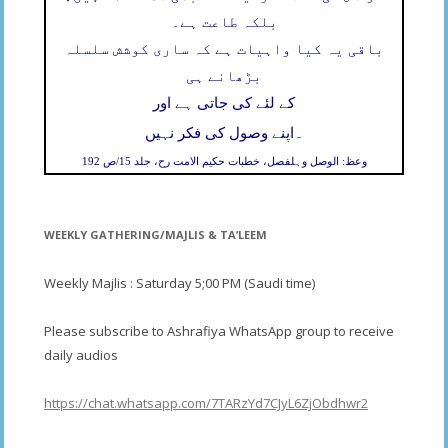
بلکہ طاعت ہے۔
باقی یہ کیا واہیات ہے کہ ساری کوشش سلسلہ
بڑھانے ہی
کے لئے کی جاتی ہے اور
۔
اپنے وصول کی فکر نہیں
وعظ: الوصل وہلفصل، خطبات حکیم الامت رح، جلد 15/ص 192
WEEKLY GATHERING/MAJLIS & TA’LEEM
Weekly Majlis : Saturday 5;00 PM (Saudi time)
Please subscribe to Ashrafiya WhatsApp group to receive
daily audios
https://chat.whatsapp.com/7TARzYd7CJyL6ZjObdhwr2