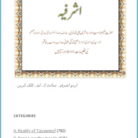
اردو اشرفیہ سائٹ کے لیئے کلک کریں۔
CATEGORIES
A. Reality of Tasawwuf
(782)
B. Praise worthy morals
(635)