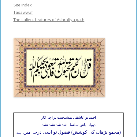
Site Index
Tasawwuf
The salient features of Ashrafiya path
احمد تو عاشقی بمشیخیت ترا چہ کار
دیوانہ باش سلسلہ شد شد نشد نشد
(مجمع بڑھانے کی کوشش) فضول تو اسی درجہ میں ہے