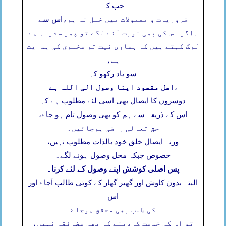
جب کہ
ضروریات و معمولات میں خلل نہ ہو،
اس سے
۔
اگر اس کی بھی نوبت آنے لگے تو پھر سدراہ ہے
لوگ کہتے ہیں کہ ہماری نیت تو مخلوق کی ہدایت
ہے،
سو یاد رکھو کہ
اصل مقصود اپنا وصول الی اللہ ہے
،
دوسروں کا ایصال بھی اسی لئے مطلوب ہے کہ
اس کے ذریعہ سے ہم کو بھی وصول تام ہو جاۓ،
حق تعالی راضی ہوجائیں۔
ورنہ ایصال خلق خود بالذات مطلوب نہیں،
خصوص جبکہ مخل وصول ہونے لگے۔
پس اصلی کوشش اپنے وصول کے لئے کرنا۔
البتہ بدون کاوش اور گھیر گھار کے کوئی طالب آجاۓ اور
اس
کی طلب بھی محقق ہوجاۓ
تو اس کی خدمت کردینے کا بھی مضائقہ نہیں،