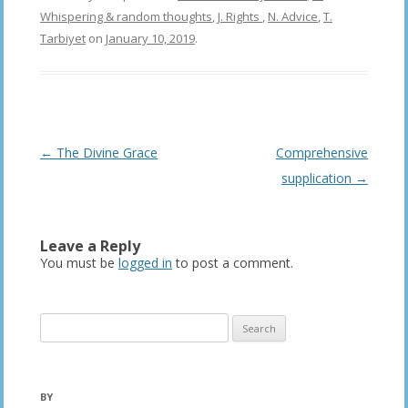
Whispering & random thoughts
,
J. Rights
,
N. Advice
,
T.
Tarbiyet
on
January 10, 2019
.
Post
←
The Divine Grace
Comprehensive
navigation
supplication
→
Leave a Reply
You must be
logged in
to post a comment.
Search
for:
BY