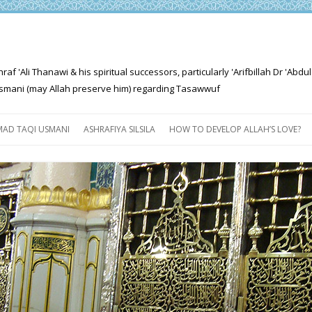
'Ali Thanawi & his spiritual successors, particularly 'Arifbillah Dr 'Abdul
mani (may Allah preserve him) regarding Tasawwuf
Skip
to
AD TAQI USMANI
ASHRAFIYA SILSILA
HOW TO DEVELOP ALLAH’S LOVE?
content
THE SALIENT FEATURES OF
ASHRAFIYA PATH
FOR THE SEEKER
PROGRESS EXPLAINED