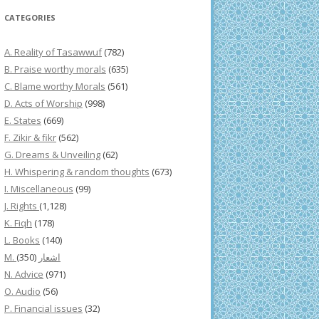
CATEGORIES
A. Reality of Tasawwuf
(782)
B. Praise worthy morals
(635)
C. Blame worthy Morals
(561)
D. Acts of Worship
(998)
E. States
(669)
F. Zikir & fikr
(562)
G. Dreams & Unveiling
(62)
H. Whispering & random thoughts
(673)
I. Miscellaneous
(99)
J. Rights
(1,128)
K. Fiqh
(178)
L. Books
(140)
(350)
M. اشعار
N. Advice
(971)
O. Audio
(56)
P. Financial issues
(32)