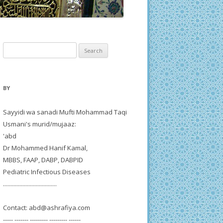
Search
for:
BY
Sayyidi wa sanadi Mufti Mohammad Taqi
Usmani's murid/mujaaz:
'abd
Dr Mohammed Hanif Kamal,
MBBS, FAAP, DABP, DABPID
Pediatric Infectious Diseases
....................................
Contact:
abd@ashrafiya.com
----- ------- --------- --------- ------