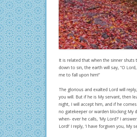
It is related that when the sinner shuts
down to sin, the earth will say, “O Lord
me to fall upon him!”
The glorious and exalted Lord will reply
you will. But if he is My servant, then 
night, I will accept him, and if he comes
no gatekeeper or warden blocking My d
when- ever he calls, ‘My Lord?’ I answer
Lord!’ I reply, ‘I have forgiven you, My s