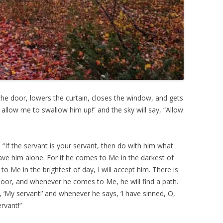
 the door, lowers the curtain, closes the window, and gets
, allow me to swallow him up!” and the sky will say, “Allow
, “If the servant is your servant, then do with him what
leave him alone. For if he comes to Me in the darkest of
 to Me in the brightest of day, I will accept him. There is
oor, and whenever he comes to Me, he will find a path.
, ‘My servant!’ and whenever he says, ‘I have sinned, O,
ervant!”