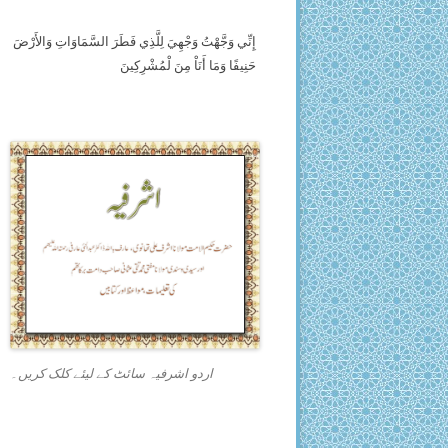
إِنِّي وَجَّهْتُ وَجْهِيَ لِلَّذِي فَطَرَ السَّمَاوَاتِ وَالأَرْضَ
حَنِيفًا وَمَا أَنَاْ مِنَ لْمُشْرِكِينَ
اردو اشرفیہ سائٹ کے لیئے کلک کریں۔