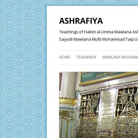
ASHRAFIYA
Teachings of Hakim al-Umma Mawlana Ashraf 
Sayyidi Mawlana Mufti Mohammad Taqi Us
HOME
TASAWWUF
MAWLANA MOHAMM