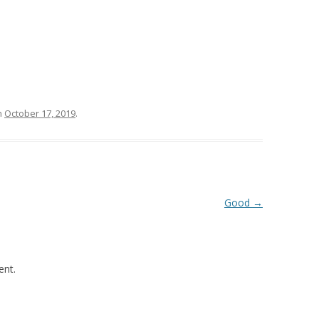
n
October 17, 2019
.
Good
→
nt.