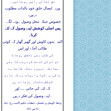
حق تعالی راضی ہوجائیں۔
ورنہ ایصال خلق خود بالذات مطلوب
نہیں،
خصوص جبکہ مخل وصول ہونے لگے۔
پس اصلی کوشش اپنے وصول کے لئے
کرنا۔
البتہ بدون کاوش اور گھیر گھار کے کوئی
طالب آجاۓ اور اس
کی طلب بھی محقق ہوجاۓ
تو اس کی خدمت کردینے کا بھی
مضائقہ نہیں، بلکہ طاعت ہے۔
باقی یہ کیا واہیات ہے کہ ساری
کوشش سلسلہ بڑھانے ہی
کے لئے کی جاتی ہے اور
۔
اپنے وصول کی فکر نہیں
وعظ: الوصل وہلفصل، خطبات حکیم الامت رح، جلد
15/ص 192