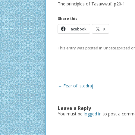
The principles of Tasawwuf, p20-1
Share this:
Facebook
X
This entry was posted in
Uncategorized
o
Post
←
Fear of istedraj
navigation
Leave a Reply
You must be
logged in
to post a comme