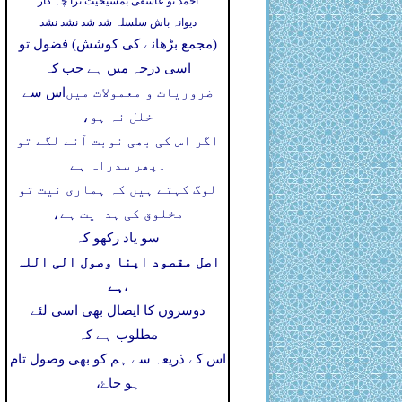
احمد تو عاشقی بمشیخیت ترا چہ کار
دیوانہ باش سلسلہ شد شد نشد نشد
(مجمع بڑھانے کی کوشش) فضول تو
اسی درجہ میں ہے جب کہ
ضروریات و معمولات میں
اس سے
خلل نہ ہو،
اگر اس کی بھی نوبت آنے لگے تو
۔
پھر سدراہ ہے
لوگ کہتے ہیں کہ ہماری نیت تو
مخلوق کی ہدایت ہے،
سو یاد رکھو کہ
اصل مقصود اپنا وصول الی اللہ
ہے
،
دوسروں کا ایصال بھی اسی لئے
مطلوب ہے کہ
اس کے ذریعہ سے ہم کو بھی وصول تام
ہو جاۓ،