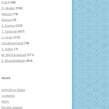
Q & A
(68)
Q. Akabir
(590)
Repost
(19)
Repost
(9)
S. Sunna
(329)
T. Tarbiyet
(937)
U. Urdu
(315)
Uncategorized
(78)
V. Video
(7)
W. Wird & wazaif
(371)
Z. Mustahebbat
(454)
PAGES
Ashrafiya Silsila
Contents
FAQs
For the seeker