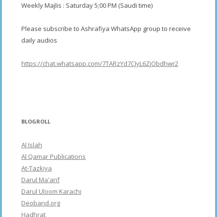
Weekly Majlis : Saturday 5;00 PM (Saudi time)
Please subscribe to Ashrafiya WhatsApp group to receive
daily audios
https://chat.whatsapp.com/7TARzYd7CJyL6ZjObdhwr2
BLOGROLL
Al Islah
Al Qamar Publications
At-Tazkiya
Darul Ma'arif
Darul Uloom Karachi
Deoband.org
Hadhrat