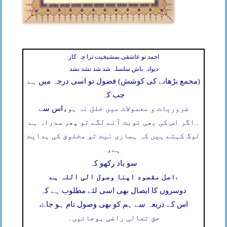
احمد تو عاشقی بمشیخیت ترا چہ کار
دیوانہ باش سلسلہ شد شد نشد نشد
(مجمع بڑھانے کی کوشش) فضول تو اسی درجہ میں ہے
جب کہ
ضروریات و معمولات میں خلل نہ ہو،
اس سے
۔
اگر اس کی بھی نوبت آنے لگے تو پھر سدراہ ہے
لوگ کہتے ہیں کہ ہماری نیت تو مخلوق کی ہدایت
ہے،
سو یاد رکھو کہ
اصل مقصود اپنا وصول الی اللہ ہے
،
دوسروں کا ایصال بھی اسی لئے مطلوب ہے کہ
اس کے ذریعہ سے ہم کو بھی وصول تام ہو جاۓ،
حق تعالی راضی ہوجائیں۔