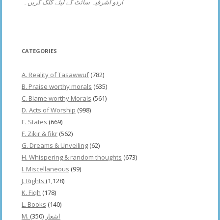
اردو اشرفیہ سائٹ کے لیئے کلک کریں۔
CATEGORIES
A. Reality of Tasawwuf
(782)
B. Praise worthy morals
(635)
C. Blame worthy Morals
(561)
D. Acts of Worship
(998)
E. States
(669)
F. Zikir & fikr
(562)
G. Dreams & Unveiling
(62)
H. Whispering & random thoughts
(673)
I. Miscellaneous
(99)
J. Rights
(1,128)
K. Fiqh
(178)
L. Books
(140)
(350)
M. اشعار