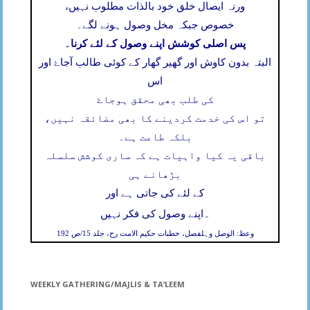
ورنہ ایصال خلق خود بالذات مطلوب نہیں،
خصوص جبکہ مخل وصول ہونے لگے۔
پس اصلی کوشش اپنے وصول کے لئے کرنا۔
البتہ بدون کاوش اور گھیر گھار کے کوئی طالب آجاۓ اور
اس
کی طلب بھی محقق ہوجاۓ
تو اس کی خدمت کردینے کا بھی مضائقہ نہیں،
بلکہ طاعت ہے۔
باقی یہ کیا واہیات ہے کہ ساری کوشش سلسلہ
بڑھانے ہی
کے لئے کی جاتی ہے اور
۔
اپنے وصول کی فکر نہیں
وعظ: الوصل وہلفصل، خطبات حکیم الامت رح، جلد 15/ص 192
WEEKLY GATHERING/MAJLIS & TA’LEEM