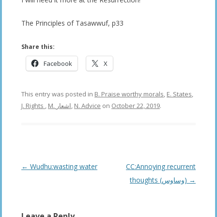
The Principles of Tasawwuf, p33
Share this:
Facebook
X
This entry was posted in
B. Praise worthy morals
,
E. States
,
J. Rights
,
M. اشعار
,
N. Advice
on
October 22, 2019
.
Post
←
Wudhu:wasting water
CC:Annoying recurrent
navigation
thoughts (وساوس)
→
Leave a Reply