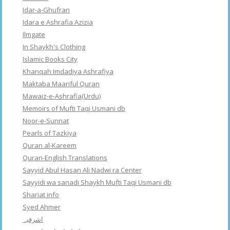
Idar-a-Ghufran
Idara e Ashrafia Azizia
Ilmgate
In Shaykh's Clothing
Islamic Books City
Khanqah Imdadiya Ashrafiya
Maktaba Maariful Quran
Mawaiz-e-Ashrafia(Urdu)
Memoirs of Mufti Taqi Usmani db
Noor-e-Sunnat
Pearls of Tazkiya
Quran al-Kareem
Quran-English Translations
Sayyid Abul Hasan Ali Nadwi ra Center
Sayyidi wa sanadi Shaykh Mufti Taqi Usmani db
Shariat info
Syed Ahmer
اشرفبہ