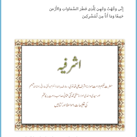
إِنِّي وَجَّهْتُ وَجْهِيَ لِلَّذِي فَطَرَ السَّمَاوَاتِ وَالأَرْضَ
حَنِيفًا وَمَا أَنَاْ مِنَ لْمُشْرِكِينَ