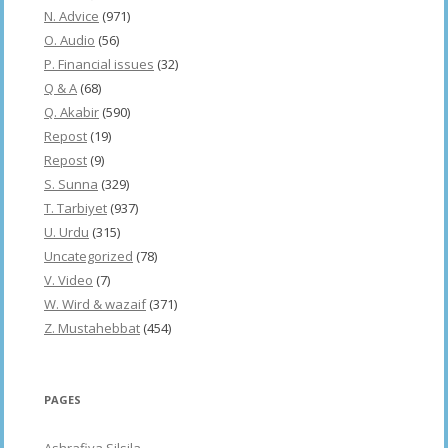
N. Advice
(971)
O. Audio
(56)
P. Financial issues
(32)
Q & A
(68)
Q. Akabir
(590)
Repost
(19)
Repost
(9)
S. Sunna
(329)
T. Tarbiyet
(937)
U. Urdu
(315)
Uncategorized
(78)
V. Video
(7)
W. Wird & wazaif
(371)
Z. Mustahebbat
(454)
PAGES
Ashrafiya Silsila