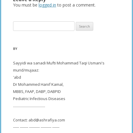
You must be
logged in
to post a comment.
Search
for:
BY
Sayyidi wa sanadi Mufti Mohammad Taqi Usmani's
murid/mujaaz:
'abd
Dr Mohammed Hanif Kamal,
MBBS, FAAP, DABP, DABPID
Pediatric Infectious Diseases
....................................
Contact:
abd@ashrafiya.com
----- ------- --------- --------- ------