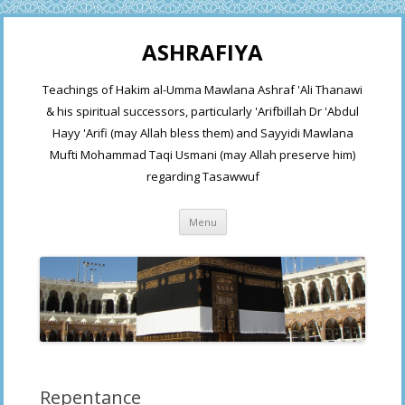
ASHRAFIYA
Teachings of Hakim al-Umma Mawlana Ashraf 'Ali Thanawi
& his spiritual successors, particularly 'Arifbillah Dr 'Abdul
Hayy 'Arifi (may Allah bless them) and Sayyidi Mawlana
Mufti Mohammad Taqi Usmani (may Allah preserve him)
regarding Tasawwuf
Skip
Menu
to
content
Repentance