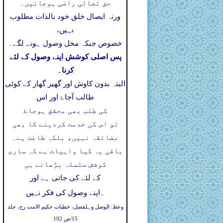
حق تعالی راضی ہوجائیں۔
ورنہ ایصال خلق خود بالذات مطلوب
نہیں،
خصوص جبکہ مخل وصول ہونے لگے۔
پس اصلی کوشش اپنے وصول کے لئے
کرنا۔
البتہ بدون کاوش اور گھیر گھار کے کوئی
طالب آجاۓ اور اس
کی طلب بھی محقق ہوجاۓ
تو اس کی خدمت کردینے کا بھی
مضائقہ نہیں، بلکہ طاعت ہے۔
باقی یہ کیا واہیات ہے کہ ساری
کوشش سلسلہ بڑھانے ہی
کے لئے کی جاتی ہے اور
۔
اپنے وصول کی فکر نہیں
وعظ: الوصل وہلفصل، خطبات حکیم الامت رح، جلد
15/ص 192