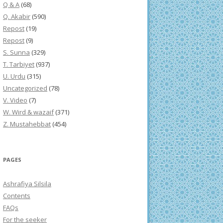
Q & A
(68)
Q. Akabir
(590)
Repost
(19)
Repost
(9)
S. Sunna
(329)
T. Tarbiyet
(937)
U. Urdu
(315)
Uncategorized
(78)
V. Video
(7)
W. Wird & wazaif
(371)
Z. Mustahebbat
(454)
PAGES
Ashrafiya Silsila
Contents
FAQs
For the seeker