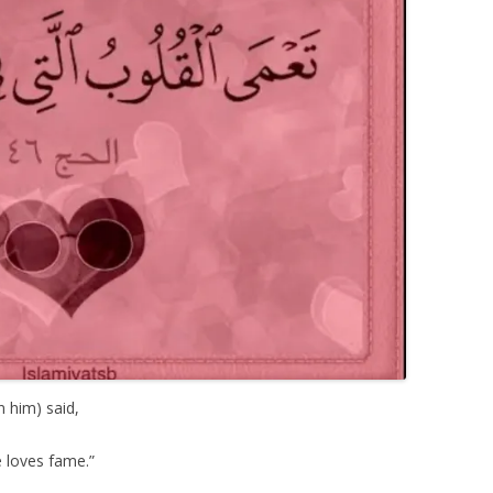
 him) said,
e loves fame.”