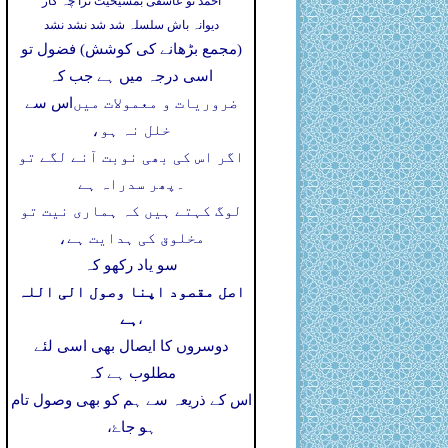
احمد تو عاشقی بمشیخیت ترا چہ کار
دیوانہ باش سلسلہ شد شد نشد نشد
(مجمع بڑھانے کی کوشش) فضول تو
اسی درجہ میں ہے جب کہ
ضروریات و معمولات میں
اس سے
خلل نہ ہو،
اگر اس کی بھی نوبت آنے لگے تو
۔
پھر سدراہ ہے
لوگ کہتے ہیں کہ ہماری نیت تو
مخلوق کی ہدایت ہے،
سو یاد رکھو کہ
اصل مقصود اپنا وصول الی اللہ
ہے
،
دوسروں کا ایصال بھی اسی لئے
مطلوب ہے کہ
اس کے ذریعہ سے ہم کو بھی وصول تام
ہو جاۓ،