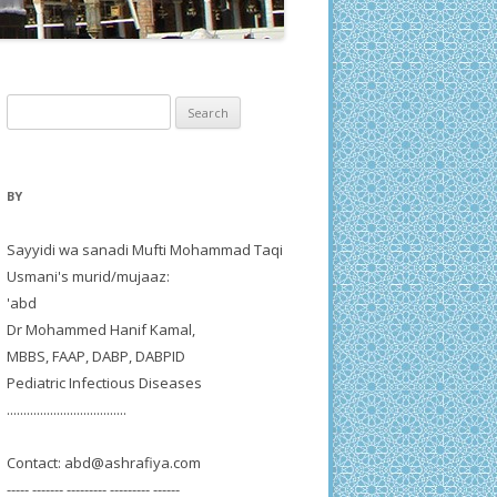
Search
for:
BY
Sayyidi wa sanadi Mufti Mohammad Taqi
Usmani's murid/mujaaz:
'abd
Dr Mohammed Hanif Kamal,
MBBS, FAAP, DABP, DABPID
Pediatric Infectious Diseases
....................................
Contact:
abd@ashrafiya.com
----- ------- --------- --------- ------