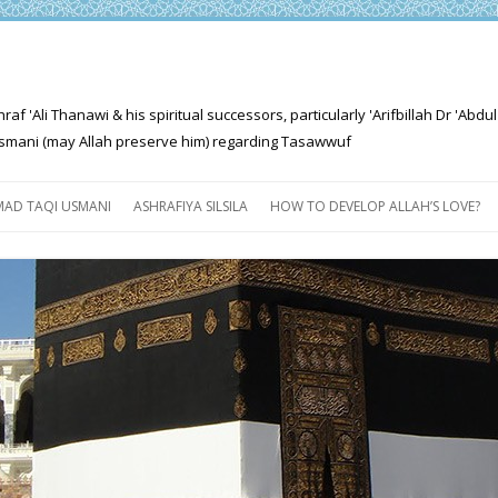
'Ali Thanawi & his spiritual successors, particularly 'Arifbillah Dr 'Abdul
mani (may Allah preserve him) regarding Tasawwuf
Skip
to
AD TAQI USMANI
ASHRAFIYA SILSILA
HOW TO DEVELOP ALLAH’S LOVE?
content
THE SALIENT FEATURES OF
ASHRAFIYA PATH
FOR THE SEEKER
PROGRESS EXPLAINED