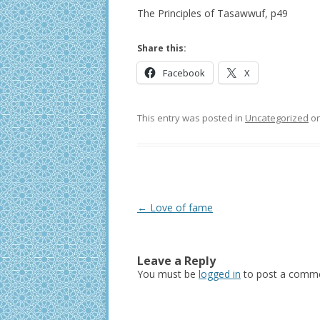
The Principles of Tasawwuf, p49
Share this:
Facebook
X
This entry was posted in
Uncategorized
o
Post
←
Love of fame
navigation
Leave a Reply
You must be
logged in
to post a comme