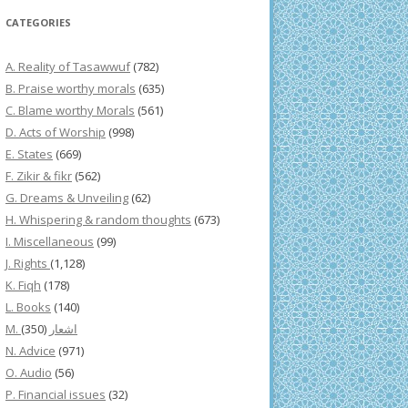
CATEGORIES
A. Reality of Tasawwuf
(782)
B. Praise worthy morals
(635)
C. Blame worthy Morals
(561)
D. Acts of Worship
(998)
E. States
(669)
F. Zikir & fikr
(562)
G. Dreams & Unveiling
(62)
H. Whispering & random thoughts
(673)
I. Miscellaneous
(99)
J. Rights
(1,128)
K. Fiqh
(178)
L. Books
(140)
(350)
M. اشعار
N. Advice
(971)
O. Audio
(56)
P. Financial issues
(32)