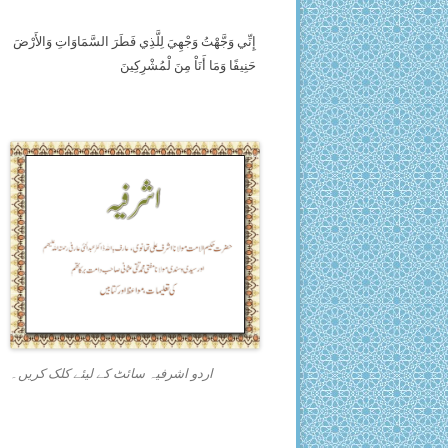
إِنِّي وَجَّهْتُ وَجْهِيَ لِلَّذِي فَطَرَ السَّمَاوَاتِ وَالأَرْضَ
حَنِيفًا وَمَا أَنَاْ مِنَ لْمُشْرِكِينَ
اردو اشرفیہ سائٹ کے لیئے کلک کریں۔