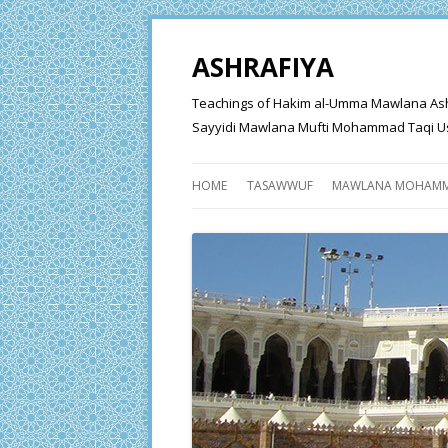
ASHRAFIYA
Teachings of Hakim al-Umma Mawlana Ashraf 
Sayyidi Mawlana Mufti Mohammad Taqi Us
HOME
TASAWWUF
MAWLANA MOHAMM