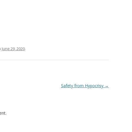
n
June 29, 2020
.
Safety from Hypocrisy
→
nt.