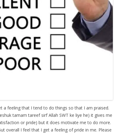
get a feeling that I tend to do things so that I am praised.
eshuk tamam tareef sirf Allah SWT ke liye he) it gives me
 satisfaction or pride) but it does motivate me to do more.
ut overall I feel that I get a feeling of pride in me. Please