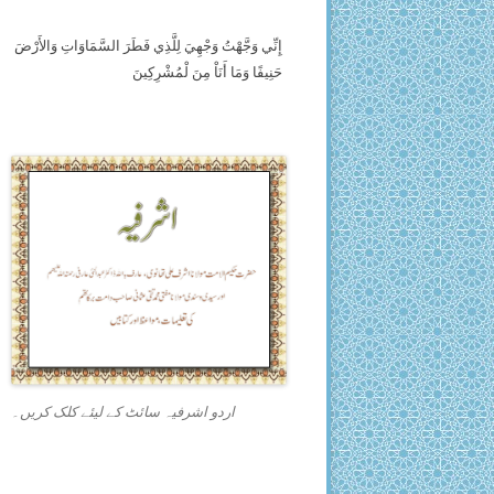
إِنِّي وَجَّهْتُ وَجْهِيَ لِلَّذِي فَطَرَ السَّمَاوَاتِ وَالأَرْضَ
حَنِيفًا وَمَا أَنَاْ مِنَ لْمُشْرِكِينَ
اردو اشرفیہ سائٹ کے لیئے کلک کریں۔