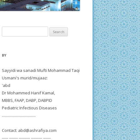
Search
for:
BY
Sayyidi wa sanadi Mufti Mohammad Taqi
Usmani's murid/mujaaz:
'abd
Dr Mohammed Hanif Kamal,
MBBS, FAAP, DABP, DABPID
Pediatric Infectious Diseases
....................................
Contact:
abd@ashrafiya.com
----- ------- --------- --------- ------