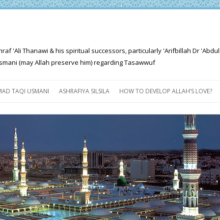
'Ali Thanawi & his spiritual successors, particularly 'Arifbillah Dr 'Abdul
mani (may Allah preserve him) regarding Tasawwuf
Skip
to
AD TAQI USMANI
ASHRAFIYA SILSILA
HOW TO DEVELOP ALLAH’S LOVE?
content
THE SALIENT FEATURES OF
ASHRAFIYA PATH
FOR THE SEEKER
PROGRESS EXPLAINED