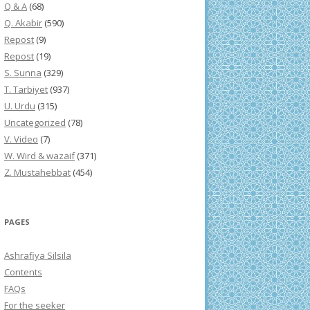
Q & A
(68)
Q. Akabir
(590)
Repost
(9)
Repost
(19)
S. Sunna
(329)
T. Tarbiyet
(937)
U. Urdu
(315)
Uncategorized
(78)
V. Video
(7)
W. Wird & wazaif
(371)
Z. Mustahebbat
(454)
PAGES
Ashrafiya Silsila
Contents
FAQs
For the seeker