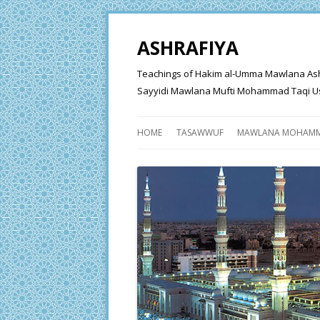
ASHRAFIYA
Teachings of Hakim al-Umma Mawlana Ashraf 
Sayyidi Mawlana Mufti Mohammad Taqi Us
HOME
TASAWWUF
MAWLANA MOHAMM