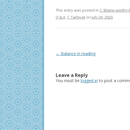
This entry was posted in
C. Blame worthy 
Q & A
,
T. Tarbiyet
on
July 30, 2020
.
Post
←
Balance in reading
navigation
Leave a Reply
You must be
logged in
to post a comme