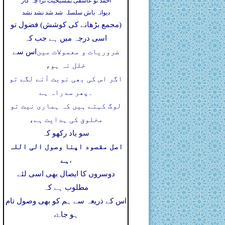
احمد تو عاشقی بمشیخیت ترا چہ کار
دیوانہ باش سلسلہ شد شد نشد نشد
(مجمع بڑھانے کی کوشش) فضول تو
اسی درجہ میں ہے جب کہ
ضروریات و معمولات میں
اس سے
خلل نہ ہو،
اگر اس کی بھی نوبت آنے لگے تو
۔
پھر سدراہ ہے
لوگ کہتے ہیں کہ ہماری نیت تو
مخلوق کی ہدایت ہے،
سو یاد رکھو کہ
اصل مقصود اپنا وصول الی اللہ
ہے
،
دوسروں کا ایصال بھی اسی لئے
مطلوب ہے کہ
اس کے ذریعہ سے ہم کو بھی وصول تام
ہو جاۓ،