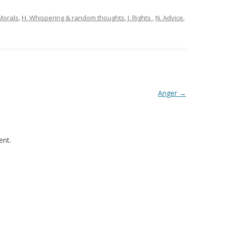
Morals
,
H. Whispering & random thoughts
,
J. Rights
,
N. Advice
,
Anger
→
nt.