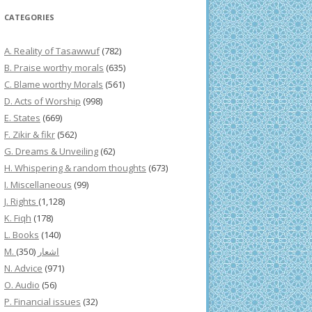
CATEGORIES
A. Reality of Tasawwuf
(782)
B. Praise worthy morals
(635)
C. Blame worthy Morals
(561)
D. Acts of Worship
(998)
E. States
(669)
F. Zikir & fikr
(562)
G. Dreams & Unveiling
(62)
H. Whispering & random thoughts
(673)
I. Miscellaneous
(99)
J. Rights
(1,128)
K. Fiqh
(178)
L. Books
(140)
(350)
M. اشعار
N. Advice
(971)
O. Audio
(56)
P. Financial issues
(32)