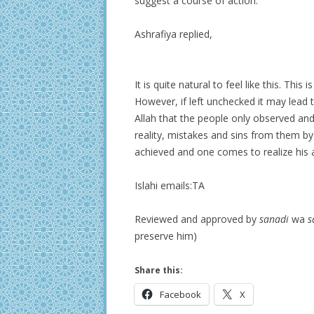
suggest a course of action.
Ashrafiya replied,
It is quite natural to feel like this. This
However, if left unchecked it may lead 
Allah that the people only observed an
reality, mistakes and sins from them by
achieved and one comes to realize his ac
Islahi emails:TA
Reviewed and approved by
sanadi
wa
s
preserve him)
Share this:
Facebook
X