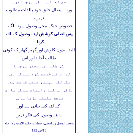
حق تعالی راضی ہوجائیں۔
ورنہ ایصال خلق خود بالذات مطلوب
نہیں،
خصوص جبکہ مخل وصول ہونے لگے۔
پس اصلی کوشش اپنے وصول کے لئے
کرنا۔
البتہ بدون کاوش اور گھیر گھار کے کوئی
طالب آجاۓ اور اس
کی طلب بھی محقق ہوجاۓ
تو اس کی خدمت کردینے کا بھی
مضائقہ نہیں، بلکہ طاعت ہے۔
باقی یہ کیا واہیات ہے کہ ساری
کوشش سلسلہ بڑھانے ہی
کے لئے کی جاتی ہے اور
۔
اپنے وصول کی فکر نہیں
وعظ: الوصل وہلفصل، خطبات حکیم الامت رح، جلد
15/ص 192