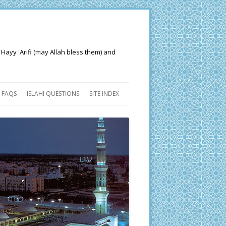
 Hayy 'Arifi (may Allah bless them) and
FAQS
ISLAHI QUESTIONS
SITE INDEX