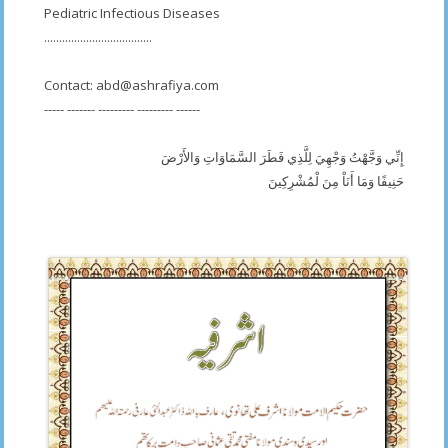
Pediatric Infectious Diseases
....................................
Contact:
abd@ashrafiya.com
----- ------- --------- --------- ------
إِنِّي وَجَّهْتُ وَجْهِيَ لِلَّذِي فَطَرَ السَّمَاوَاتِ وَالأَرْضَ
حَنِيفًا وَمَا أَنَاْ مِنَ لْمُشْرِكِينَ