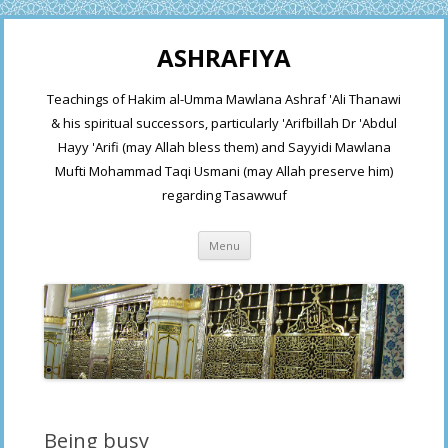
ASHRAFIYA
Teachings of Hakim al-Umma Mawlana Ashraf 'Ali Thanawi
& his spiritual successors, particularly 'Arifbillah Dr 'Abdul
Hayy 'Arifi (may Allah bless them) and Sayyidi Mawlana
Mufti Mohammad Taqi Usmani (may Allah preserve him)
regarding Tasawwuf
Skip
Menu
to
content
Being busy