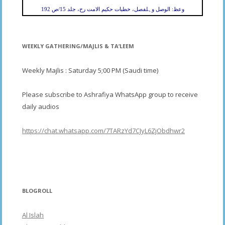
وعظ: الوصل وہلفصل، خطبات حکیم الامت رح، جلد 15/ص 192
WEEKLY GATHERING/MAJLIS & TA’LEEM
Weekly Majlis : Saturday 5;00 PM (Saudi time)
Please subscribe to Ashrafiya WhatsApp group to receive
daily audios
https://chat.whatsapp.com/7TARzYd7CJyL6ZjObdhwr2
BLOGROLL
Al Islah