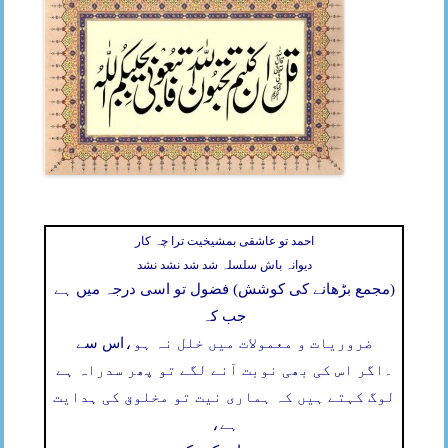
احمد تو عاشقی بمشیخیت ترا چہ کار
دیوانہ باش سلسلہ شد شد نشد نشد
(مجمع بڑھانے کی کوشش) فضول تو اسی درجہ میں ہے
جب کہ
ضروریات و معمولات میں خلل نہ ہو،
اس سے
۔
اگر اس کی بھی نوبت آنے لگے تو پھر سدراہ ہے
لوگ کہتے ہیں کہ ہماری نیت تو مخلوق کی ہدایت
ہے،