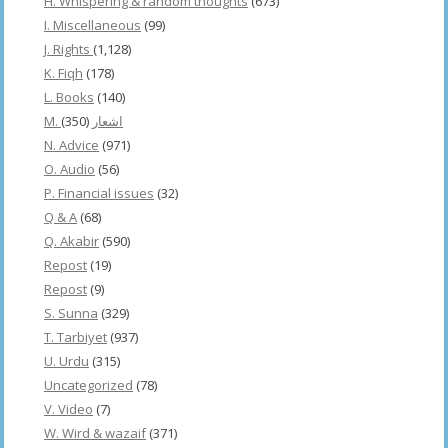
H. Whispering & random thoughts
(673)
I. Miscellaneous
(99)
J. Rights
(1,128)
K. Fiqh
(178)
L. Books
(140)
(350)
M. اشعار
N. Advice
(971)
O. Audio
(56)
P. Financial issues
(32)
Q & A
(68)
Q. Akabir
(590)
Repost
(19)
Repost
(9)
S. Sunna
(329)
T. Tarbiyet
(937)
U. Urdu
(315)
Uncategorized
(78)
V. Video
(7)
W. Wird & wazaif
(371)