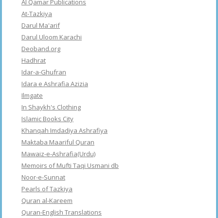
Al Qamar Publications
At-Tazkiya
Darul Ma'arif
Darul Uloom Karachi
Deoband.org
Hadhrat
Idar-a-Ghufran
Idara e Ashrafia Azizia
Ilmgate
In Shaykh's Clothing
Islamic Books City
Khanqah Imdadiya Ashrafiya
Maktaba Maariful Quran
Mawaiz-e-Ashrafia(Urdu)
Memoirs of Mufti Taqi Usmani db
Noor-e-Sunnat
Pearls of Tazkiya
Quran al-Kareem
Quran-English Translations