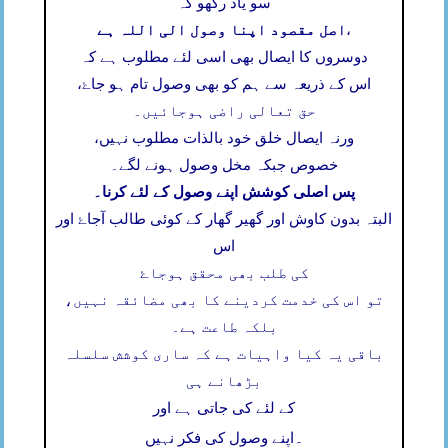
سو یاد رکھو کہ
اصل مقصود اپنا وصول الی اللہ ہے
،
دوسروں کا ایصال بھی اسی لئے مطلوب ہے کہ
اس کے ذریعہ سے ہم کو بھی وصول تام ہو جاۓ،
حق تعالی راضی ہوجائیں۔
ورنہ ایصال خلق خود بالذات مطلوب نہیں،
خصوص جبکہ مخل وصول ہونے لگے۔
پس اصلی کوشش اپنے وصول کے لئے کرنا۔
البتہ بدون کاوش اور گھیر گھار کے کوئی طالب آجاۓ اور
اس
کی طلب بھی محقق ہوجاۓ
تو اس کی خدمت کردینے کا بھی مضائقہ نہیں،
بلکہ طاعت ہے۔
باقی یہ کیا واہیات ہے کہ ساری کوشش سلسلہ
بڑھانے ہی
کے لئے کی جاتی ہے اور
۔
اپنے وصول کی فکر نہیں