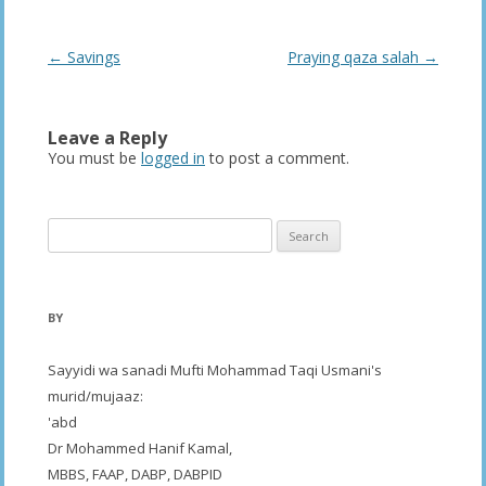
Post
←
Savings
Praying qaza salah
→
navigation
Leave a Reply
You must be
logged in
to post a comment.
Search
for:
BY
Sayyidi wa sanadi Mufti Mohammad Taqi Usmani's
murid/mujaaz:
'abd
Dr Mohammed Hanif Kamal,
MBBS, FAAP, DABP, DABPID