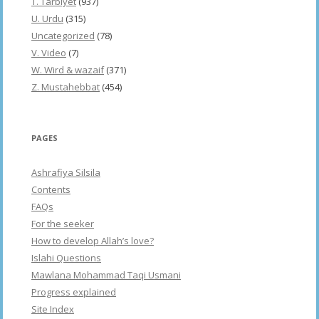
T. Tarbiyet
(937)
U. Urdu
(315)
Uncategorized
(78)
V. Video
(7)
W. Wird & wazaif
(371)
Z. Mustahebbat
(454)
PAGES
Ashrafiya Silsila
Contents
FAQs
For the seeker
How to develop Allah’s love?
Islahi Questions
Mawlana Mohammad Taqi Usmani
Progress explained
Site Index