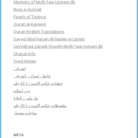
Memoirs of Mufti Taqi Usmani db
Noor-e-Sunnat
Pearls of Tazkiya
Quran al-Kareem
Quran-English Translations
Sayyid Abul Hasan Ali Nadwi ra Center
Sayyidi wa sanadi Shaykh Mufti Taqi Usmani db
Shariat info
Syed Ahmer
اشرفبہ
خانقاہ امدادیہ اشرفیہ
خطبات حکیم الامت رح 32 جلد
دین اسلام
ماہنامہ : البلاغ
ملفوظات حکیم الامت رح 30 جلد
مناجات مقبول
META