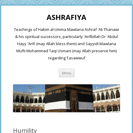
ASHRAFIYA
Teachings of Hakim al-Umma Mawlana Ashraf 'Ali Thanawi
& his spiritual successors, particularly 'Arifbillah Dr 'Abdul
Hayy 'Arifi (may Allah bless them) and Sayyidi Mawlana
Mufti Mohammad Taqi Usmani (may Allah preserve him)
regarding Tasawwuf
Skip
Menu
to
content
Humility