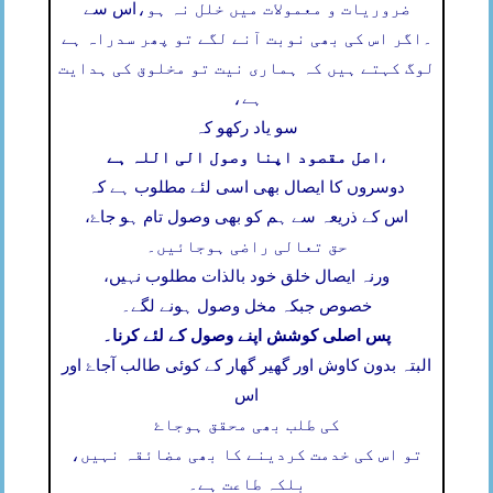
ضروریات و معمولات میں خلل نہ ہو،
اس سے
۔
اگر اس کی بھی نوبت آنے لگے تو پھر سدراہ ہے
لوگ کہتے ہیں کہ ہماری نیت تو مخلوق کی ہدایت
ہے،
سو یاد رکھو کہ
اصل مقصود اپنا وصول الی اللہ ہے
،
دوسروں کا ایصال بھی اسی لئے مطلوب ہے کہ
اس کے ذریعہ سے ہم کو بھی وصول تام ہو جاۓ،
حق تعالی راضی ہوجائیں۔
ورنہ ایصال خلق خود بالذات مطلوب نہیں،
خصوص جبکہ مخل وصول ہونے لگے۔
پس اصلی کوشش اپنے وصول کے لئے کرنا۔
البتہ بدون کاوش اور گھیر گھار کے کوئی طالب آجاۓ اور
اس
کی طلب بھی محقق ہوجاۓ
تو اس کی خدمت کردینے کا بھی مضائقہ نہیں،
بلکہ طاعت ہے۔