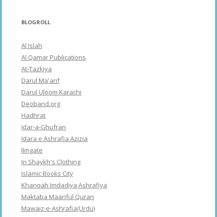
BLOGROLL
Al Islah
Al Qamar Publications
At-Tazkiya
Darul Ma'arif
Darul Uloom Karachi
Deoband.org
Hadhrat
Idar-a-Ghufran
Idara e Ashrafia Azizia
Ilmgate
In Shaykh's Clothing
Islamic Books City
Khanqah Imdadiya Ashrafiya
Maktaba Maariful Quran
Mawaiz-e-Ashrafia(Urdu)