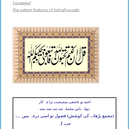
Tasawwuf
The salient features of Ashrafiya path
احمد تو عاشقی بمشیخیت ترا چہ کار
دیوانہ باش سلسلہ شد شد نشد نشد
(مجمع بڑھانے کی کوشش) فضول تو اسی درجہ میں ہے
جب کہ