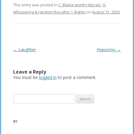
This entry was posted in
C. Blame worthy Morals
,
H.
Whispering & random thoughts
,
J. Rights
on
August 15, 2020
.
Post
←
Laughter
Hypocrisy
→
navigation
Leave a Reply
You must be
logged in
to post a comment.
Search
for:
BY