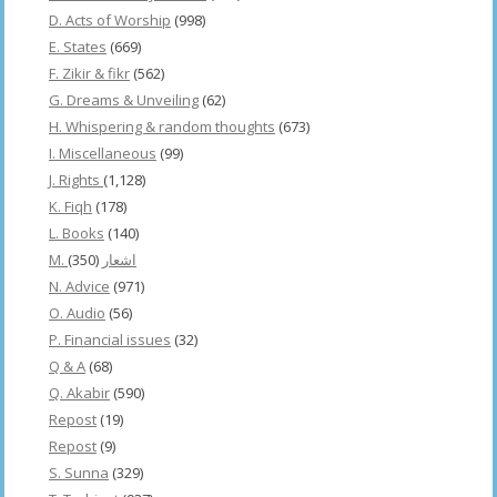
D. Acts of Worship
(998)
E. States
(669)
F. Zikir & fikr
(562)
G. Dreams & Unveiling
(62)
H. Whispering & random thoughts
(673)
I. Miscellaneous
(99)
J. Rights
(1,128)
K. Fiqh
(178)
L. Books
(140)
(350)
M. اشعار
N. Advice
(971)
O. Audio
(56)
P. Financial issues
(32)
Q & A
(68)
Q. Akabir
(590)
Repost
(19)
Repost
(9)
S. Sunna
(329)