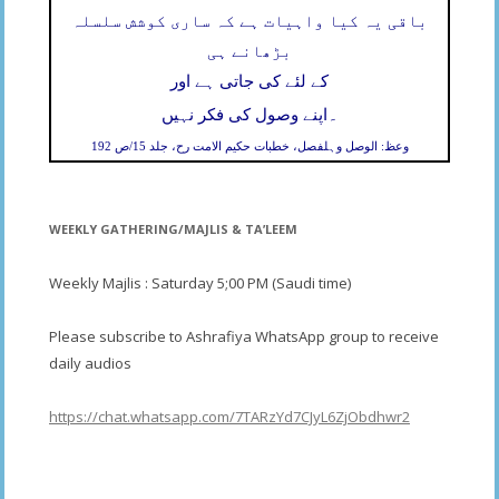
باقی یہ کیا واہیات ہے کہ ساری کوشش سلسلہ
بڑھانے ہی
کے لئے کی جاتی ہے اور
۔
اپنے وصول کی فکر نہیں
وعظ: الوصل وہلفصل، خطبات حکیم الامت رح، جلد 15/ص 192
WEEKLY GATHERING/MAJLIS & TA’LEEM
Weekly Majlis : Saturday 5;00 PM (Saudi time)
Please subscribe to Ashrafiya WhatsApp group to receive
daily audios
https://chat.whatsapp.com/7TARzYd7CJyL6ZjObdhwr2