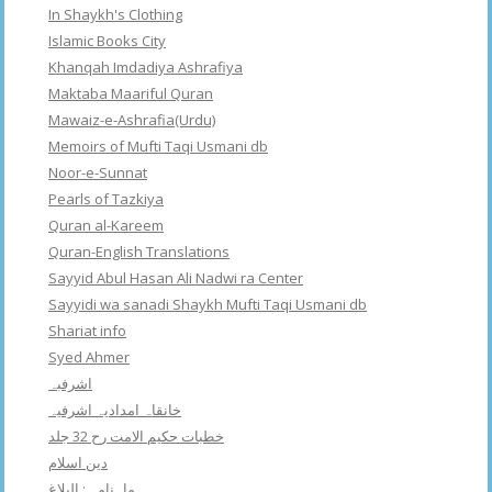
In Shaykh's Clothing
Islamic Books City
Khanqah Imdadiya Ashrafiya
Maktaba Maariful Quran
Mawaiz-e-Ashrafia(Urdu)
Memoirs of Mufti Taqi Usmani db
Noor-e-Sunnat
Pearls of Tazkiya
Quran al-Kareem
Quran-English Translations
Sayyid Abul Hasan Ali Nadwi ra Center
Sayyidi wa sanadi Shaykh Mufti Taqi Usmani db
Shariat info
Syed Ahmer
اشرفبہ
خانقاہ امدادیہ اشرفیہ
خطبات حکیم الامت رح 32 جلد
دین اسلام
ماہنامہ : البلاغ