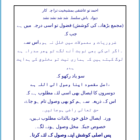
احمد تو عاشقی بمشیخیت ترا چہ کار
دیوانہ باش سلسلہ شد شد نشد نشد
(مجمع بڑھانے کی کوشش) فضول تو اسی درجہ میں ہے
جب کہ
ضروریات و معمولات میں خلل نہ ہو،
اس سے
۔
اگر اس کی بھی نوبت آنے لگے تو پھر سدراہ ہے
لوگ کہتے ہیں کہ ہماری نیت تو مخلوق کی ہدایت
ہے،
سو یاد رکھو کہ
اصل مقصود اپنا وصول الی اللہ ہے
،
دوسروں کا ایصال بھی اسی لئے مطلوب ہے کہ
اس کے ذریعہ سے ہم کو بھی وصول تام ہو جاۓ،
حق تعالی راضی ہوجائیں۔
ورنہ ایصال خلق خود بالذات مطلوب نہیں،
خصوص جبکہ مخل وصول ہونے لگے۔
پس اصلی کوشش اپنے وصول کے لئے کرنا۔