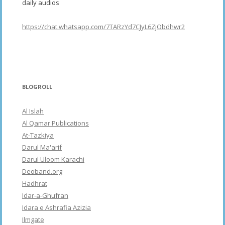
daily audios
https://chat.whatsapp.com/7TARzYd7CJyL6ZjObdhwr2
BLOGROLL
Al Islah
Al Qamar Publications
At-Tazkiya
Darul Ma'arif
Darul Uloom Karachi
Deoband.org
Hadhrat
Idar-a-Ghufran
Idara e Ashrafia Azizia
Ilmgate