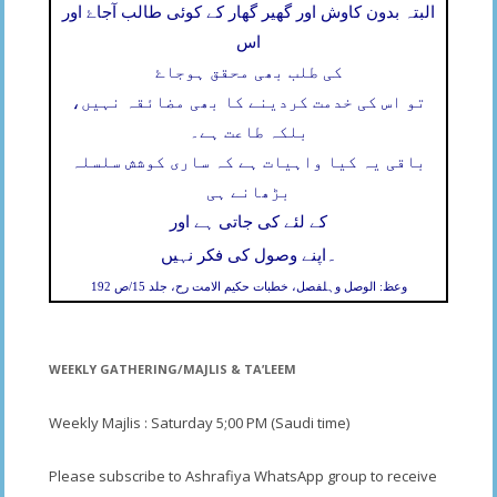
البتہ بدون کاوش اور گھیر گھار کے کوئی طالب آجاۓ اور
اس
کی طلب بھی محقق ہوجاۓ
تو اس کی خدمت کردینے کا بھی مضائقہ نہیں،
بلکہ طاعت ہے۔
باقی یہ کیا واہیات ہے کہ ساری کوشش سلسلہ
بڑھانے ہی
کے لئے کی جاتی ہے اور
۔
اپنے وصول کی فکر نہیں
وعظ: الوصل وہلفصل، خطبات حکیم الامت رح، جلد 15/ص 192
WEEKLY GATHERING/MAJLIS & TA’LEEM
Weekly Majlis : Saturday 5;00 PM (Saudi time)
Please subscribe to Ashrafiya WhatsApp group to receive