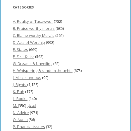
CATEGORIES
A. Reality of Tasawwuf
(782)
B. Praise worthy morals
(635)
C. Blame worthy Morals
(561)
D. Acts of Worship
(998)
E. States
(669)
F. Zikir & fikr
(562)
G. Dreams & Unveiling
(62)
H. Whispering & random thoughts
(673)
I. Miscellaneous
(99)
J. Rights
(1,128)
K. Fiqh
(178)
L. Books
(140)
(350)
M. اشعار
N. Advice
(971)
O. Audio
(56)
P. Financial issues
(32)