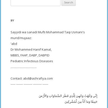
Search
for:
BY
Sayyidi wa sanadi Mufti Mohammad Taqi Usmani's
murid/mujaaz:
'abd
Dr Mohammed Hanif Kamal,
MBBS, FAAP, DABP, DABPID
Pediatric Infectious Diseases
....................................
Contact:
abd@ashrafiya.com
----- ------- --------- --------- ------
إِنِّي وَجَّهْتُ وَجْهِيَ لِلَّذِي فَطَرَ السَّمَاوَاتِ وَالأَرْضَ
حَنِيفًا وَمَا أَنَاْ مِنَ لْمُشْرِكِينَ