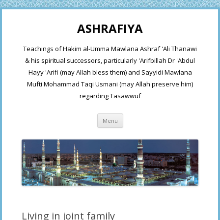
ASHRAFIYA
Teachings of Hakim al-Umma Mawlana Ashraf 'Ali Thanawi
& his spiritual successors, particularly 'Arifbillah Dr 'Abdul
Hayy 'Arifi (may Allah bless them) and Sayyidi Mawlana
Mufti Mohammad Taqi Usmani (may Allah preserve him)
regarding Tasawwuf
Skip
Menu
to
content
Living in joint family