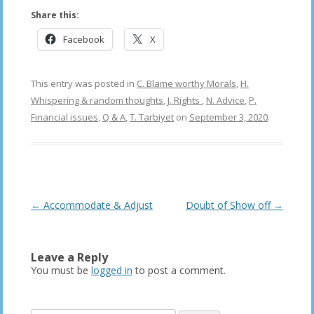
Share this:
Facebook
X
This entry was posted in
C. Blame worthy Morals
,
H.
Whispering & random thoughts
,
J. Rights
,
N. Advice
,
P.
Financial issues
,
Q & A
,
T. Tarbiyet
on
September 3, 2020
.
Post
←
Accommodate & Adjust
Doubt of Show off
→
navigation
Leave a Reply
You must be
logged in
to post a comment.