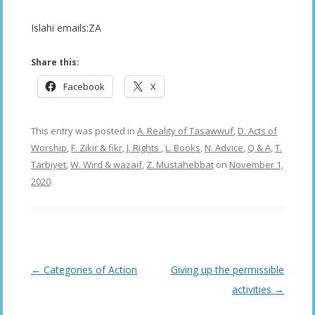
Islahi emails:ZA
Share this:
Facebook
X
This entry was posted in
A. Reality of Tasawwuf
,
D. Acts of
Worship
,
F. Zikir & fikr
,
J. Rights
,
L. Books
,
N. Advice
,
Q & A
,
T.
Tarbiyet
,
W. Wird & wazaif
,
Z. Mustahebbat
on
November 1,
2020
.
Post
←
Categories of Action
Giving up the permissible
navigation
activities
→