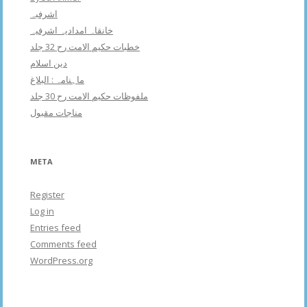
اشرفبہ
خانقاہ امدادیہ اشرفیہ
خطبات حکیم الامت رح 32 جلد
دین اسلام
ماہنامہ : البلاغ
ملفوظات حکیم الامت رح 30 جلد
مناجات مقبول
META
Register
Log in
Entries feed
Comments feed
WordPress.org