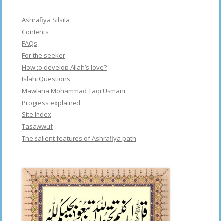
Ashrafiya Silsila
Contents
FAQs
For the seeker
How to develop Allah’s love?
Islahi Questions
Mawlana Mohammad Taqi Usmani
Progress explained
Site Index
Tasawwuf
The salient features of Ashrafiya path