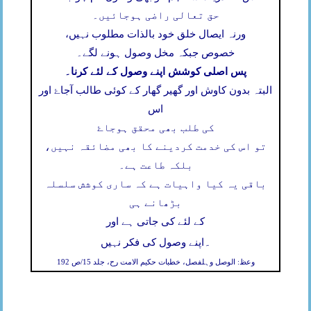
حق تعالی راضی ہوجائیں۔
ورنہ ایصال خلق خود بالذات مطلوب نہیں،
خصوص جبکہ مخل وصول ہونے لگے۔
پس اصلی کوشش اپنے وصول کے لئے کرنا۔
البتہ بدون کاوش اور گھیر گھار کے کوئی طالب آجاۓ اور
اس
کی طلب بھی محقق ہوجاۓ
تو اس کی خدمت کردینے کا بھی مضائقہ نہیں،
بلکہ طاعت ہے۔
باقی یہ کیا واہیات ہے کہ ساری کوشش سلسلہ
بڑھانے ہی
کے لئے کی جاتی ہے اور
۔
اپنے وصول کی فکر نہیں
وعظ: الوصل وہلفصل، خطبات حکیم الامت رح، جلد 15/ص 192