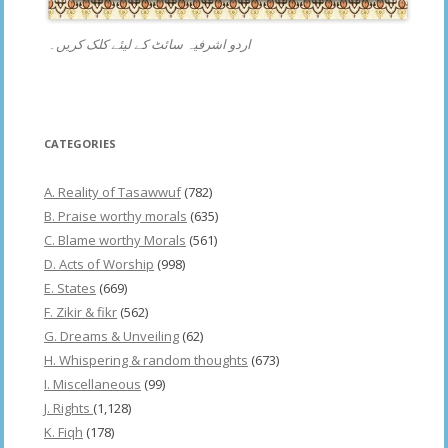
اردو اشرفیہ سائٹ کے لیئے کلک کریں۔
CATEGORIES
A. Reality of Tasawwuf
(782)
B. Praise worthy morals
(635)
C. Blame worthy Morals
(561)
D. Acts of Worship
(998)
E. States
(669)
F. Zikir & fikr
(562)
G. Dreams & Unveiling
(62)
H. Whispering & random thoughts
(673)
I. Miscellaneous
(99)
J. Rights
(1,128)
K. Fiqh
(178)