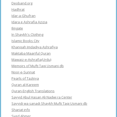
Deoband.org
Hadhrat
Idar-a-Ghufran
Idara e Ashrafia Azizia
Ilmgate
In Shaykh's Clothing
Islamic Books City
Khanqah Imdadiya Ashrafiya
Maktaba Maariful Quran
Mawaiz-e-Ashrafia(Urdu)
Memoirs of Mufti Taqi Usmani db
Noor-e-Sunnat
Pearls of Tazkiya
Quran al-Kareem
Quran-English Translations
Sayyid Abul Hasan Ali Nadwi ra Center
Sayyidi wa sanadi Shaykh Mufti Taqi Usmani db
Shariat info
Syed Ahmer