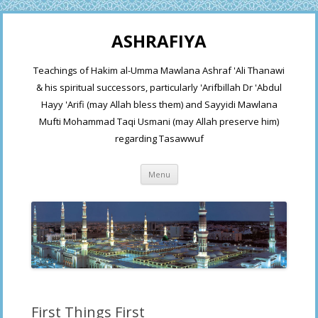
ASHRAFIYA
Teachings of Hakim al-Umma Mawlana Ashraf 'Ali Thanawi
& his spiritual successors, particularly 'Arifbillah Dr 'Abdul
Hayy 'Arifi (may Allah bless them) and Sayyidi Mawlana
Mufti Mohammad Taqi Usmani (may Allah preserve him)
regarding Tasawwuf
Skip
Menu
to
content
First Things First