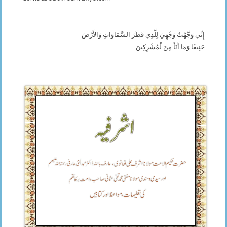
----- ------- --------- --------- ------
إِنِّي وَجَّهْتُ وَجْهِيَ لِلَّذِي فَطَرَ السَّمَاوَاتِ وَالأَرْضَ
حَنِيفًا وَمَا أَنَاْ مِنَ لْمُشْرِكِينَ