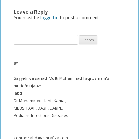
Leave a Reply
You must be
logged in
to post a comment.
Search
for:
BY
Sayyidi wa sanadi Mufti Mohammad Taqi Usmani's
murid/mujaaz:
'abd
Dr Mohammed Hanif Kamal,
MBBS, FAAP, DABP, DABPID
Pediatric Infectious Diseases
....................................
Contact:
abd@ashrafiya.com