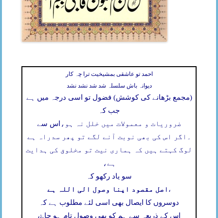
احمد تو عاشقی بمشیخیت ترا چہ کار
دیوانہ باش سلسلہ شد شد نشد نشد
(مجمع بڑھانے کی کوشش) فضول تو اسی درجہ میں ہے
جب کہ
ضروریات و معمولات میں خلل نہ ہو،
اس سے
۔
اگر اس کی بھی نوبت آنے لگے تو پھر سدراہ ہے
لوگ کہتے ہیں کہ ہماری نیت تو مخلوق کی ہدایت
ہے،
سو یاد رکھو کہ
اصل مقصود اپنا وصول الی اللہ ہے
،
دوسروں کا ایصال بھی اسی لئے مطلوب ہے کہ
اس کے ذریعہ سے ہم کو بھی وصول تام ہو جاۓ،