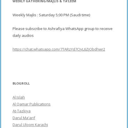
WEEKLY GATHERING/MAJLIS & TA’LEEM
Weekly Majlis : Saturday 5;00 PM (Saudi time)
Please subscribe to Ashrafiya WhatsApp group to receive
daily audios
https://chat.whatsapp.com/7TARzYd7CJyL6ZjObdhwr2
BLOGROLL
Al Islah
Al Qamar Publications
At-Tazkiya
Darul Ma'arif
Darul Uloom Karachi