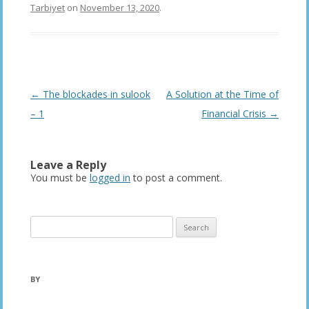
Tarbiyet
on
November 13, 2020
.
Post
←
The blockades in sulook
A Solution at the Time of
navigation
– 1
Financial Crisis
→
Leave a Reply
You must be
logged in
to post a comment.
Search
for:
BY