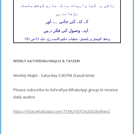
باقی یہ کیا واہیات ہے کہ ساری کوشش سلسلہ
بڑھانے ہی
کے لئے کی جاتی ہے اور
۔
اپنے وصول کی فکر نہیں
وعظ: الوصل وہلفصل، خطبات حکیم الامت رح، جلد 15/ص 192
WEEKLY GATHERING/MAJLIS & TA’LEEM
Weekly Majlis : Saturday 5;00 PM (Saudi time)
Please subscribe to Ashrafiya WhatsApp group to receive
daily audios
https://chat.whatsapp.com/7TARzYd7CJyL6ZjObdhwr2