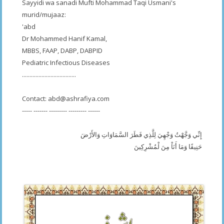
Sayyidi wa sanadi Mufti Mohammad Taqi Usmani's
murid/mujaaz:
'abd
Dr Mohammed Hanif Kamal,
MBBS, FAAP, DABP, DABPID
Pediatric Infectious Diseases
....................................
Contact:
abd@ashrafiya.com
----- ------- --------- --------- ------
إِنِّي وَجَّهْتُ وَجْهِيَ لِلَّذِي فَطَرَ السَّمَاوَاتِ وَالأَرْضَ
حَنِيفًا وَمَا أَنَاْ مِنَ لْمُشْرِكِينَ