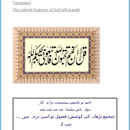
Tasawwuf
The salient features of Ashrafiya path
احمد تو عاشقی بمشیخیت ترا چہ کار
دیوانہ باش سلسلہ شد شد نشد نشد
(مجمع بڑھانے کی کوشش) فضول تو اسی درجہ میں ہے
جب کہ