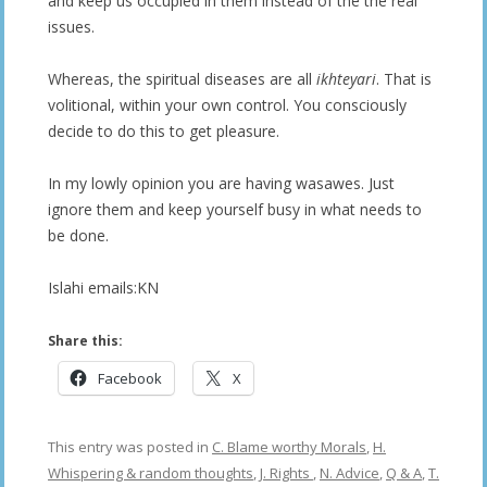
and keep us occupied in them instead of the the real
issues.
Whereas, the spiritual diseases are all
ikhteyari
. That is
volitional, within your own control. You consciously
decide to do this to get pleasure.
In my lowly opinion you are having wasawes. Just
ignore them and keep yourself busy in what needs to
be done.
Islahi emails:KN
Share this:
Facebook
X
This entry was posted in
C. Blame worthy Morals
,
H.
Whispering & random thoughts
,
J. Rights
,
N. Advice
,
Q & A
,
T.