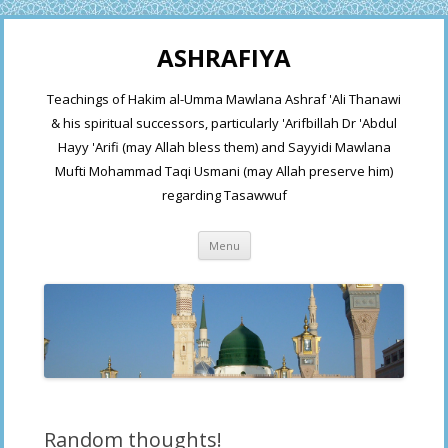
ASHRAFIYA
Teachings of Hakim al-Umma Mawlana Ashraf 'Ali Thanawi
& his spiritual successors, particularly 'Arifbillah Dr 'Abdul
Hayy 'Arifi (may Allah bless them) and Sayyidi Mawlana
Mufti Mohammad Taqi Usmani (may Allah preserve him)
regarding Tasawwuf
Skip
Menu
to
content
Random thoughts!