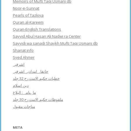
Memoirs of Mufti Taqi Usmani db
Noor-e-Sunnat
Pearls of Tazkiya
Quran al-Kareem
Quran-English Translations
Sayyid Abul Hasan Ali Nadwi ra Center
Sayyidi wa sanadi Shaykh Mufti Taqi Usmani db
Shariat info
Syed Ahmer
اشرفبہ
خانقاہ امدادیہ اشرفیہ
خطبات حکیم الامت رح 32 جلد
دین اسلام
ماہنامہ : البلاغ
ملفوظات حکیم الامت رح 30 جلد
مناجات مقبول
META