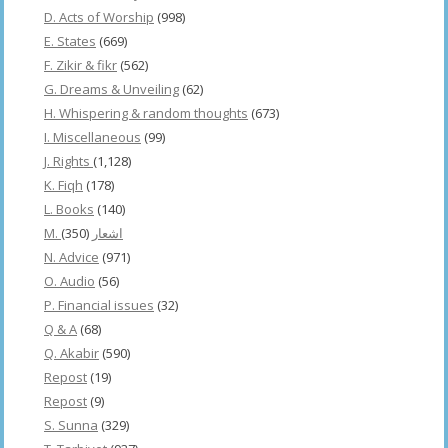
D. Acts of Worship
(998)
E. States
(669)
F. Zikir & fikr
(562)
G. Dreams & Unveiling
(62)
H. Whispering & random thoughts
(673)
I. Miscellaneous
(99)
J. Rights
(1,128)
K. Fiqh
(178)
L. Books
(140)
(350)
M. اشعار
N. Advice
(971)
O. Audio
(56)
P. Financial issues
(32)
Q & A
(68)
Q. Akabir
(590)
Repost
(19)
Repost
(9)
S. Sunna
(329)