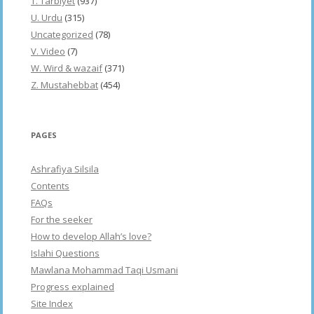
T. Tarbiyet
(937)
U. Urdu
(315)
Uncategorized
(78)
V. Video
(7)
W. Wird & wazaif
(371)
Z. Mustahebbat
(454)
PAGES
Ashrafiya Silsila
Contents
FAQs
For the seeker
How to develop Allah’s love?
Islahi Questions
Mawlana Mohammad Taqi Usmani
Progress explained
Site Index