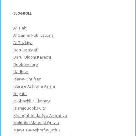
BLOGROLL
Al Islah
Al Qamar Publications
At-Tazkiya
Darul Ma'arif
Darul Uloom Karachi
Deoband.org
Hadhrat
Idar-a-Ghufran
Idara e Ashrafia Azizia
Ilmgate
In Shaykh's Clothing
Islamic Books City
Khanqah Imdadiya Ashrafiya
Maktaba Maariful Quran
Mawaiz-e-Ashrafia(Urdu)