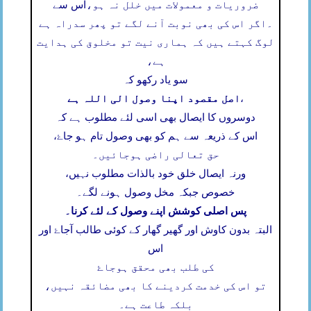
ضروریات و معمولات میں خلل نہ ہو،
اس سے
۔
اگر اس کی بھی نوبت آنے لگے تو پھر سدراہ ہے
لوگ کہتے ہیں کہ ہماری نیت تو مخلوق کی ہدایت
ہے،
سو یاد رکھو کہ
اصل مقصود اپنا وصول الی اللہ ہے
،
دوسروں کا ایصال بھی اسی لئے مطلوب ہے کہ
اس کے ذریعہ سے ہم کو بھی وصول تام ہو جاۓ،
حق تعالی راضی ہوجائیں۔
ورنہ ایصال خلق خود بالذات مطلوب نہیں،
خصوص جبکہ مخل وصول ہونے لگے۔
پس اصلی کوشش اپنے وصول کے لئے کرنا۔
البتہ بدون کاوش اور گھیر گھار کے کوئی طالب آجاۓ اور
اس
کی طلب بھی محقق ہوجاۓ
تو اس کی خدمت کردینے کا بھی مضائقہ نہیں،
بلکہ طاعت ہے۔