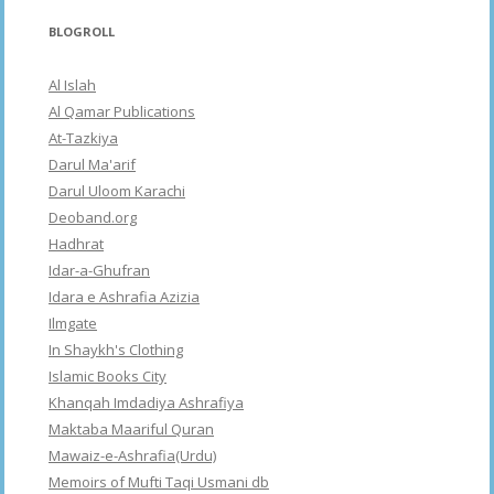
BLOGROLL
Al Islah
Al Qamar Publications
At-Tazkiya
Darul Ma'arif
Darul Uloom Karachi
Deoband.org
Hadhrat
Idar-a-Ghufran
Idara e Ashrafia Azizia
Ilmgate
In Shaykh's Clothing
Islamic Books City
Khanqah Imdadiya Ashrafiya
Maktaba Maariful Quran
Mawaiz-e-Ashrafia(Urdu)
Memoirs of Mufti Taqi Usmani db