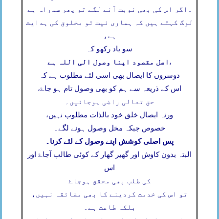
۔
اگر اس کی بھی نوبت آنے لگے تو پھر سدراہ ہے
لوگ کہتے ہیں کہ ہماری نیت تو مخلوق کی ہدایت
ہے،
سو یاد رکھو کہ
اصل مقصود اپنا وصول الی اللہ ہے
،
دوسروں کا ایصال بھی اسی لئے مطلوب ہے کہ
اس کے ذریعہ سے ہم کو بھی وصول تام ہو جاۓ،
حق تعالی راضی ہوجائیں۔
ورنہ ایصال خلق خود بالذات مطلوب نہیں،
خصوص جبکہ مخل وصول ہونے لگے۔
پس اصلی کوشش اپنے وصول کے لئے کرنا۔
البتہ بدون کاوش اور گھیر گھار کے کوئی طالب آجاۓ اور
اس
کی طلب بھی محقق ہوجاۓ
تو اس کی خدمت کردینے کا بھی مضائقہ نہیں،
بلکہ طاعت ہے۔