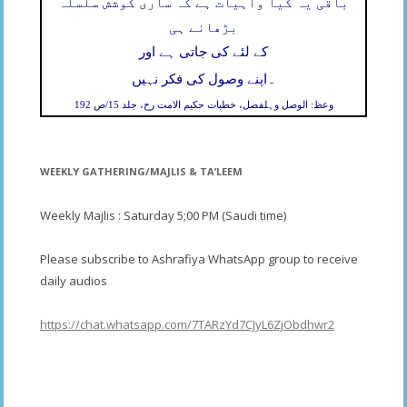
باقی یہ کیا واہیات ہے کہ ساری کوشش سلسلہ
بڑھانے ہی
کے لئے کی جاتی ہے اور
۔
اپنے وصول کی فکر نہیں
وعظ: الوصل وہلفصل، خطبات حکیم الامت رح، جلد 15/ص 192
WEEKLY GATHERING/MAJLIS & TA’LEEM
Weekly Majlis : Saturday 5;00 PM (Saudi time)
Please subscribe to Ashrafiya WhatsApp group to receive
daily audios
https://chat.whatsapp.com/7TARzYd7CJyL6ZjObdhwr2