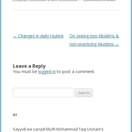
Post
←
Changes in daily routine
On seeing non-Muslims &
navigation
non-practicing Muslims
→
Leave a Reply
You must be
logged in
to post a comment.
Search
for:
BY
Sayyidi wa sanadi Mufti Mohammad Taqi Usmani's