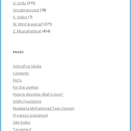
U. Urdu
(315)
Uncategorized
(78)
V. Video
(7)
W. Wird & wazaif
(371)
Z. Mustahebbat
(454)
PAGES
Ashrafiya Silsila
Contents
FAQs
For the seeker
How to develop Allah’s love?
Islahi Questions
Mawlana Mohammad Taqi Usmani
Progress explained
Site Index
Tasawwuf