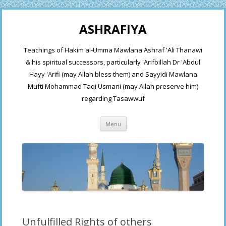
ASHRAFIYA
Teachings of Hakim al-Umma Mawlana Ashraf 'Ali Thanawi
& his spiritual successors, particularly 'Arifbillah Dr 'Abdul
Hayy 'Arifi (may Allah bless them) and Sayyidi Mawlana
Mufti Mohammad Taqi Usmani (may Allah preserve him)
regarding Tasawwuf
Skip
Menu
to
content
Unfulfilled Rights of others