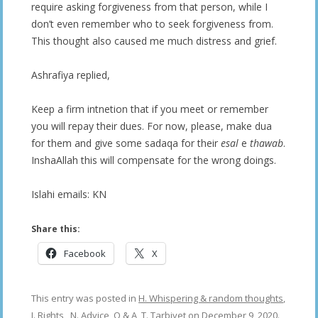
require asking forgiveness from that person, while I
don’t even remember who to seek forgiveness from.
This thought also caused me much distress and grief.
Ashrafiya replied,
Keep a firm intnetion that if you meet or remember
you will repay their dues. For now, please, make dua
for them and give some sadaqa for their
esal
e
thawab
.
InshaAllah this will compensate for the wrong doings.
Islahi emails: KN
Share this:
Facebook
X
This entry was posted in
H. Whispering & random thoughts
,
J. Rights
,
N. Advice
,
Q & A
,
T. Tarbiyet
on
December 9, 2020
.