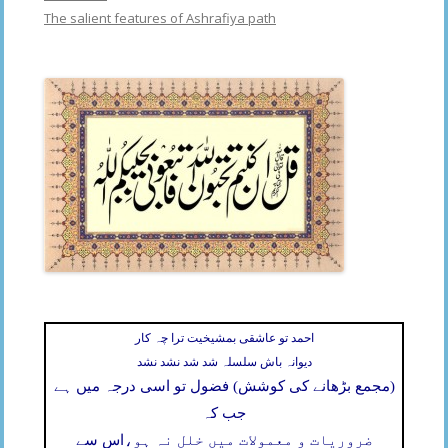
The salient features of Ashrafiya path
احمد تو عاشقی بمشیخیت ترا چہ کار
دیوانہ باش سلسلہ شد شد نشد نشد
(مجمع بڑھانے کی کوشش) فضول تو اسی درجہ میں ہے
جب کہ
ضروریات و معمولات میں خلل نہ ہو،
اس سے