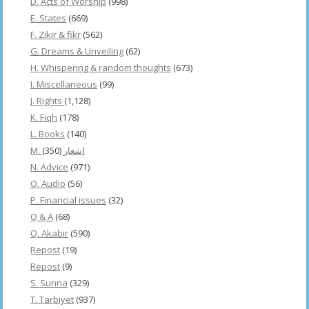
D. Acts of Worship
(998)
E. States
(669)
F. Zikir & fikr
(562)
G. Dreams & Unveiling
(62)
H. Whispering & random thoughts
(673)
I. Miscellaneous
(99)
J. Rights
(1,128)
K. Fiqh
(178)
L. Books
(140)
(350)
M. اشعار
N. Advice
(971)
O. Audio
(56)
P. Financial issues
(32)
Q & A
(68)
Q. Akabir
(590)
Repost
(19)
Repost
(9)
S. Sunna
(329)
T. Tarbiyet
(937)