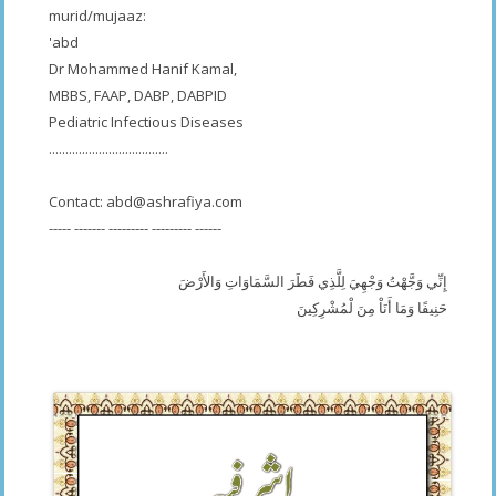
murid/mujaaz:
'abd
Dr Mohammed Hanif Kamal,
MBBS, FAAP, DABP, DABPID
Pediatric Infectious Diseases
....................................
Contact:
abd@ashrafiya.com
----- ------- --------- --------- ------
إِنِّي وَجَّهْتُ وَجْهِيَ لِلَّذِي فَطَرَ السَّمَاوَاتِ وَالأَرْضَ
حَنِيفًا وَمَا أَنَاْ مِنَ لْمُشْرِكِينَ