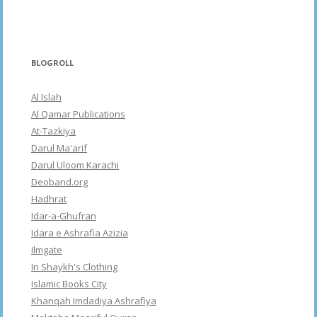
BLOGROLL
Al Islah
Al Qamar Publications
At-Tazkiya
Darul Ma'arif
Darul Uloom Karachi
Deoband.org
Hadhrat
Idar-a-Ghufran
Idara e Ashrafia Azizia
Ilmgate
In Shaykh's Clothing
Islamic Books City
Khanqah Imdadiya Ashrafiya