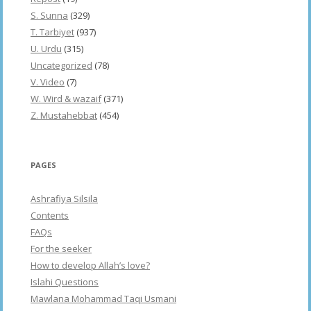
S. Sunna
(329)
T. Tarbiyet
(937)
U. Urdu
(315)
Uncategorized
(78)
V. Video
(7)
W. Wird & wazaif
(371)
Z. Mustahebbat
(454)
PAGES
Ashrafiya Silsila
Contents
FAQs
For the seeker
How to develop Allah’s love?
Islahi Questions
Mawlana Mohammad Taqi Usmani