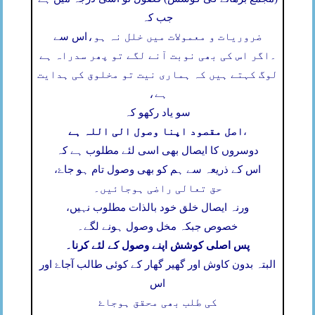
جب کہ
ضروریات و معمولات میں خلل نہ ہو،
اس سے
۔
اگر اس کی بھی نوبت آنے لگے تو پھر سدراہ ہے
لوگ کہتے ہیں کہ ہماری نیت تو مخلوق کی ہدایت
ہے،
سو یاد رکھو کہ
اصل مقصود اپنا وصول الی اللہ ہے
،
دوسروں کا ایصال بھی اسی لئے مطلوب ہے کہ
اس کے ذریعہ سے ہم کو بھی وصول تام ہو جاۓ،
حق تعالی راضی ہوجائیں۔
ورنہ ایصال خلق خود بالذات مطلوب نہیں،
خصوص جبکہ مخل وصول ہونے لگے۔
پس اصلی کوشش اپنے وصول کے لئے کرنا۔
البتہ بدون کاوش اور گھیر گھار کے کوئی طالب آجاۓ اور
اس
کی طلب بھی محقق ہوجاۓ