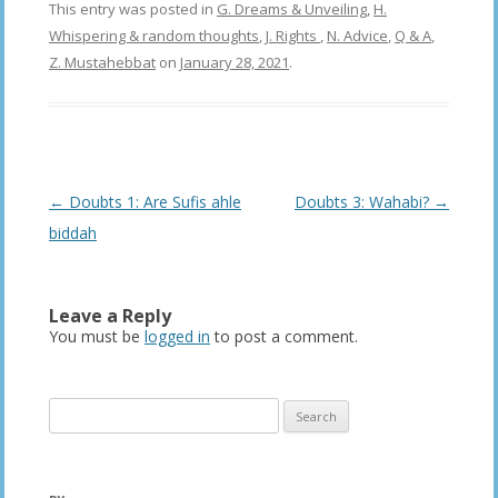
This entry was posted in
G. Dreams & Unveiling
,
H.
Whispering & random thoughts
,
J. Rights
,
N. Advice
,
Q & A
,
Z. Mustahebbat
on
January 28, 2021
.
Post
←
Doubts 1: Are Sufis ahle
Doubts 3: Wahabi?
→
navigation
biddah
Leave a Reply
You must be
logged in
to post a comment.
Search
for: