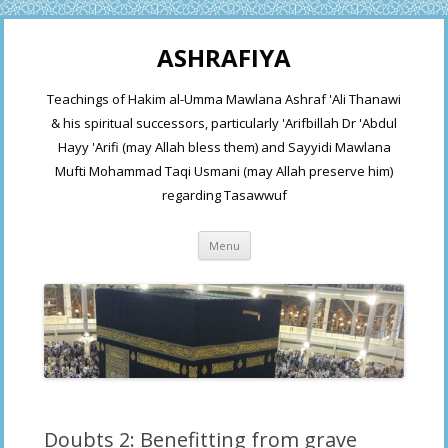
ASHRAFIYA
Teachings of Hakim al-Umma Mawlana Ashraf 'Ali Thanawi
& his spiritual successors, particularly 'Arifbillah Dr 'Abdul
Hayy 'Arifi (may Allah bless them) and Sayyidi Mawlana
Mufti Mohammad Taqi Usmani (may Allah preserve him)
regarding Tasawwuf
Skip
Menu
to
content
Doubts 2: Benefitting from grave