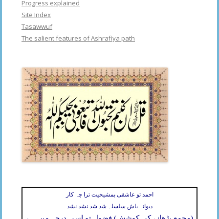
Progress explained
Site Index
Tasawwuf
The salient features of Ashrafiya path
احمد تو عاشقی بمشیخیت ترا چہ کار
دیوانہ باش سلسلہ شد شد نشد نشد
(مجمع بڑھانے کی کوشش) فضول تو اسی درجہ میں ہے