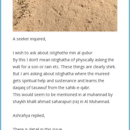
A seeker inquired,
I wish to ask about
istighatha
min al
qubur
By this I don’t mean istighatha of physically asking the
wali for a son or rain etc. These things are clearly shirk.
But I am asking about istighatha where the mureed
gets spiritual help and sustenance and learns the
daqaiq of tasawuf from the sahib-e-qabr.
This would seem to be mentioned in al muhannad by
shaykh khalil ahmad saharapuri (ra) in Al Muhannad.
Ashrafiya replied,
There is detail in this issue.