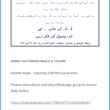
تو اس کی خدمت کردینے کا بھی مضائقہ نہیں،
بلکہ طاعت ہے۔
باقی یہ کیا واہیات ہے کہ ساری کوشش سلسلہ
بڑھانے ہی
کے لئے کی جاتی ہے اور
۔
اپنے وصول کی فکر نہیں
وعظ: الوصل وہلفصل، خطبات حکیم الامت رح، جلد 15/ص 192
WEEKLY GATHERING/MAJLIS & TA’LEEM
Weekly Majlis : Saturday 5;00 PM (Saudi time)
Please subscribe to Ashrafiya WhatsApp group to receive
daily audios
https://chat.whatsapp.com/7TARzYd7CJyL6ZjObdhwr2