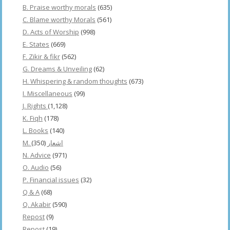
B. Praise worthy morals
(635)
C. Blame worthy Morals
(561)
D. Acts of Worship
(998)
E. States
(669)
F. Zikir & fikr
(562)
G. Dreams & Unveiling
(62)
H. Whispering & random thoughts
(673)
I. Miscellaneous
(99)
J. Rights
(1,128)
K. Fiqh
(178)
L. Books
(140)
(350)
M. اشعار
N. Advice
(971)
O. Audio
(56)
P. Financial issues
(32)
Q & A
(68)
Q. Akabir
(590)
Repost
(9)
Repost
(19)