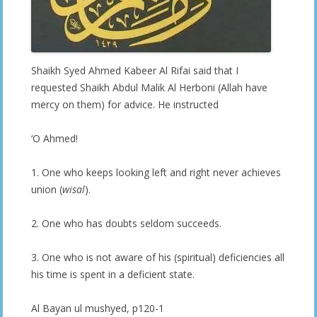
Shaikh Syed Ahmed Kabeer Al Rifai said that I
requested Shaikh Abdul Malik Al Herboni (Allah have
mercy on them) for advice. He instructed
‘O Ahmed!
1. One who keeps looking left and right never achieves
union (
wisal
).
2. One who has doubts seldom succeeds.
3. One who is not aware of his (spiritual) deficiencies all
his time is spent in a deficient state.
Al Bayan ul mushyed, p120-1