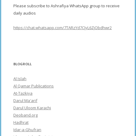
Please subscribe to Ashrafiya WhatsApp group to receive
daily audios
https://chat.whatsapp.com/7TARzYd7CJyL6ZjObdhwr2
BLOGROLL
Al Islah
Al Qamar Publications
At-Tazkiya
Darul Ma'arif
Darul Uloom Karachi
Deoband.org
Hadhrat
Idar-a-Ghufran