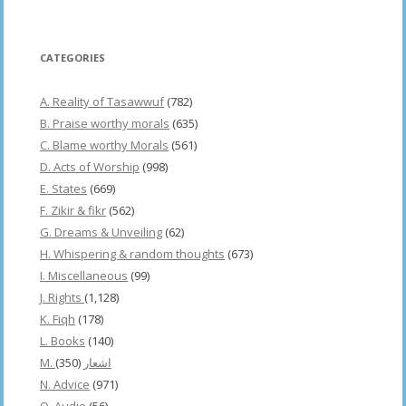
CATEGORIES
A. Reality of Tasawwuf
(782)
B. Praise worthy morals
(635)
C. Blame worthy Morals
(561)
D. Acts of Worship
(998)
E. States
(669)
F. Zikir & fikr
(562)
G. Dreams & Unveiling
(62)
H. Whispering & random thoughts
(673)
I. Miscellaneous
(99)
J. Rights
(1,128)
K. Fiqh
(178)
L. Books
(140)
(350)
M. اشعار
N. Advice
(971)
O. Audio
(56)