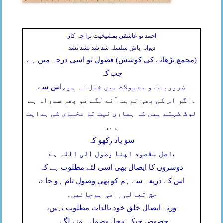
احمد تو عاشقی بمشیخیت ترا چہ کار
دیوانہ باش سلسلہ شد شد نشد نشد
(مجمع بڑھانے کی کوشش) فضول تو اسی درجہ میں ہے
جب کہ
ضروریات و معمولات میں خلل نہ ہو،
اس سے
۔
اگر اس کی بھی نوبت آنے لگے تو پھر سدراہ ہے
لوگ کہتے ہیں کہ ہماری نیت تو مخلوق کی ہدایت
ہے،
سو یاد رکھو کہ
اصل مقصود اپنا وصول الی اللہ ہے
،
دوسروں کا ایصال بھی اسی لئے مطلوب ہے کہ
اس کے ذریعہ سے ہم کو بھی وصول تام ہو جاۓ،
حق تعالی راضی ہوجائیں۔
ورنہ ایصال خلق خود بالذات مطلوب نہیں،
خصوص جبکہ مخل وصول ہونے لگے۔