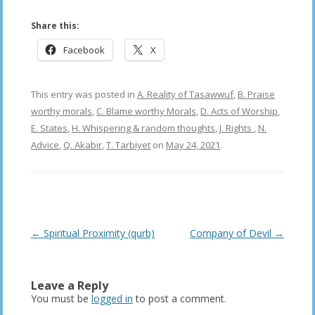
Share this:
Facebook
X
This entry was posted in
A. Reality of Tasawwuf
,
B. Praise
worthy morals
,
C. Blame worthy Morals
,
D. Acts of Worship
,
E. States
,
H. Whispering & random thoughts
,
J. Rights
,
N.
Advice
,
Q. Akabir
,
T. Tarbiyet
on
May 24, 2021
.
Post
←
Spiritual Proximity (qurb)
Company of Devil
→
navigation
Leave a Reply
You must be
logged in
to post a comment.