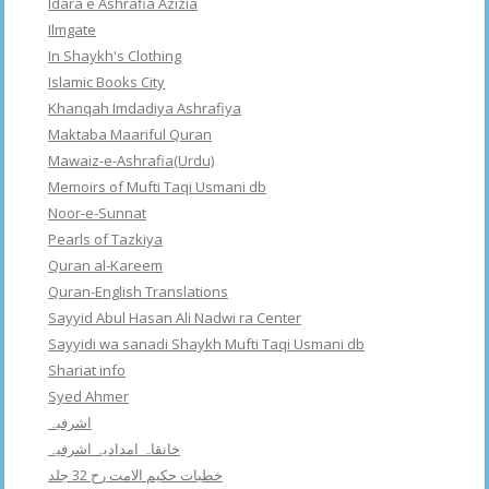
Idara e Ashrafia Azizia
Ilmgate
In Shaykh's Clothing
Islamic Books City
Khanqah Imdadiya Ashrafiya
Maktaba Maariful Quran
Mawaiz-e-Ashrafia(Urdu)
Memoirs of Mufti Taqi Usmani db
Noor-e-Sunnat
Pearls of Tazkiya
Quran al-Kareem
Quran-English Translations
Sayyid Abul Hasan Ali Nadwi ra Center
Sayyidi wa sanadi Shaykh Mufti Taqi Usmani db
Shariat info
Syed Ahmer
اشرفبہ
خانقاہ امدادیہ اشرفیہ
خطبات حکیم الامت رح 32 جلد