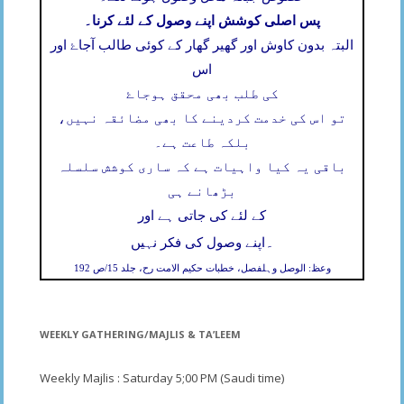
پس اصلی کوشش اپنے وصول کے لئے کرنا۔
البتہ بدون کاوش اور گھیر گھار کے کوئی طالب آجاۓ اور
اس
کی طلب بھی محقق ہوجاۓ
تو اس کی خدمت کردینے کا بھی مضائقہ نہیں،
بلکہ طاعت ہے۔
باقی یہ کیا واہیات ہے کہ ساری کوشش سلسلہ
بڑھانے ہی
کے لئے کی جاتی ہے اور
۔
اپنے وصول کی فکر نہیں
وعظ: الوصل وہلفصل، خطبات حکیم الامت رح، جلد 15/ص 192
WEEKLY GATHERING/MAJLIS & TA’LEEM
Weekly Majlis : Saturday 5;00 PM (Saudi time)