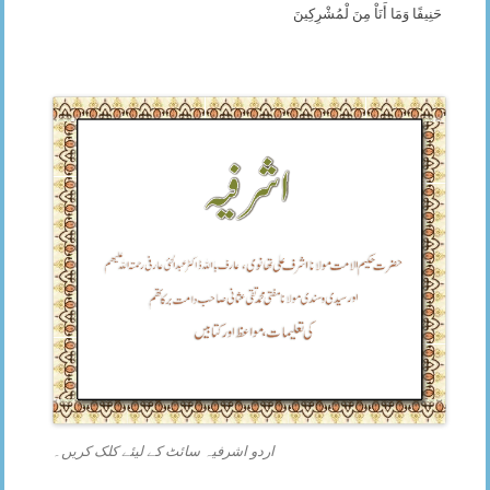
حَنِيفًا وَمَا أَنَاْ مِنَ لْمُشْرِكِينَ
اردو اشرفیہ سائٹ کے لیئے کلک کریں۔