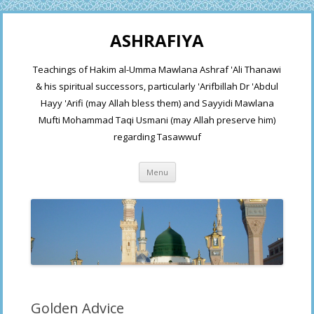
ASHRAFIYA
Teachings of Hakim al-Umma Mawlana Ashraf 'Ali Thanawi
& his spiritual successors, particularly 'Arifbillah Dr 'Abdul
Hayy 'Arifi (may Allah bless them) and Sayyidi Mawlana
Mufti Mohammad Taqi Usmani (may Allah preserve him)
regarding Tasawwuf
Skip
Menu
to
content
Golden Advice