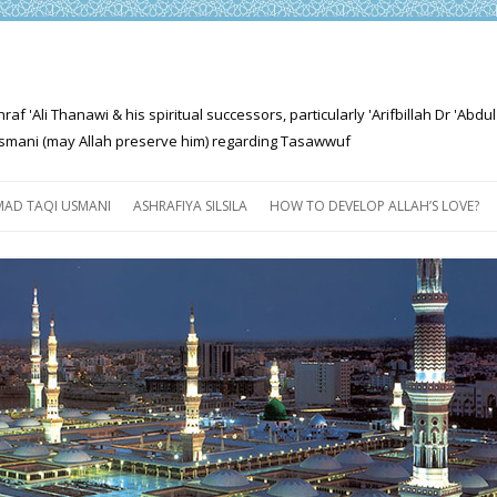
'Ali Thanawi & his spiritual successors, particularly 'Arifbillah Dr 'Abdul
mani (may Allah preserve him) regarding Tasawwuf
Skip
to
AD TAQI USMANI
ASHRAFIYA SILSILA
HOW TO DEVELOP ALLAH’S LOVE?
content
THE SALIENT FEATURES OF
ASHRAFIYA PATH
FOR THE SEEKER
PROGRESS EXPLAINED