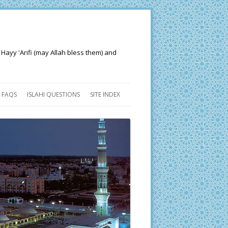
 Hayy 'Arifi (may Allah bless them) and
FAQS
ISLAHI QUESTIONS
SITE INDEX