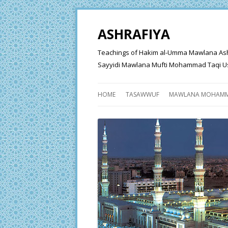
ASHRAFIYA
Teachings of Hakim al-Umma Mawlana Ashraf 
Sayyidi Mawlana Mufti Mohammad Taqi Us
HOME
TASAWWUF
MAWLANA MOHAMM