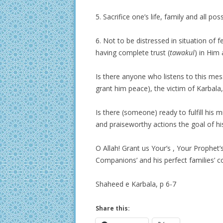
5. Sacrifice one’s life, family and all 
6. Not to be distressed in situation of 
having complete trust (
tawakul
) in Him 
Is there anyone who listens to this mes
grant him peace), the victim of Karbala
Is there (someone) ready to fulfill his 
and praiseworthy actions the goal of hi
O Allah! Grant us Your’s , Your Prophet’
Companions’ and his perfect families’ 
Shaheed e Karbala, p 6-7
Share this: