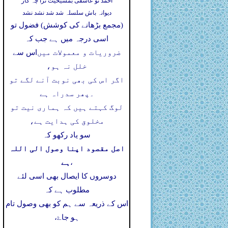
احمد تو عاشقی بمشیخیت ترا چہ کار
دیوانہ باش سلسلہ شد شد نشد نشد
(مجمع بڑھانے کی کوشش) فضول تو
اسی درجہ میں ہے جب کہ
ضروریات و معمولات میں
اس سے
خلل نہ ہو،
اگر اس کی بھی نوبت آنے لگے تو
۔
پھر سدراہ ہے
لوگ کہتے ہیں کہ ہماری نیت تو
مخلوق کی ہدایت ہے،
سو یاد رکھو کہ
اصل مقصود اپنا وصول الی اللہ
ہے
،
دوسروں کا ایصال بھی اسی لئے
مطلوب ہے کہ
اس کے ذریعہ سے ہم کو بھی وصول تام
ہو جاۓ،