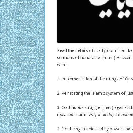
Read the details of martyrdom from beg
sermons of honorable (Imam) Hussain (Al
were,
1. Implementation of the rulings of Qur
2. Reinstating the Islamic system of jus
3. Continuous struggle (Jihad) against 
replaced Islam’s way of
khilafet e nabu
4. Not being intimidated by power and 