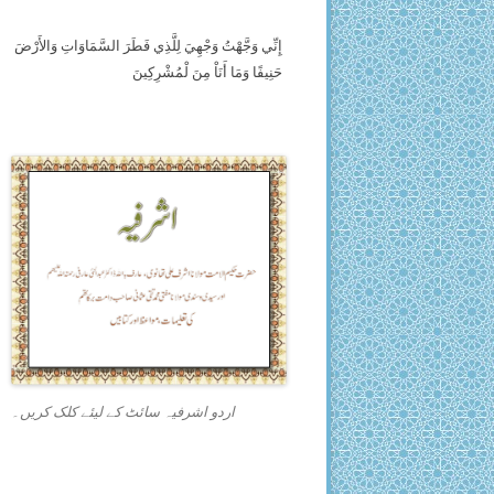
إِنِّي وَجَّهْتُ وَجْهِيَ لِلَّذِي فَطَرَ السَّمَاوَاتِ وَالأَرْضَ
حَنِيفًا وَمَا أَنَاْ مِنَ لْمُشْرِكِينَ
اردو اشرفیہ سائٹ کے لیئے کلک کریں۔