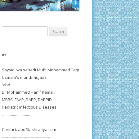
Search
for:
BY
Sayyidi wa sanadi Mufti Mohammad Taqi
Usmani's murid/mujaaz:
'abd
Dr Mohammed Hanif Kamal,
MBBS, FAAP, DABP, DABPID
Pediatric Infectious Diseases
....................................
Contact:
abd@ashrafiya.com
----- ------- --------- --------- ------