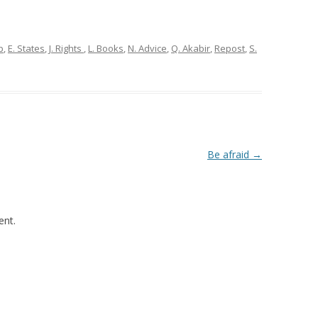
p
,
E. States
,
J. Rights
,
L. Books
,
N. Advice
,
Q. Akabir
,
Repost
,
S.
Be afraid
→
nt.