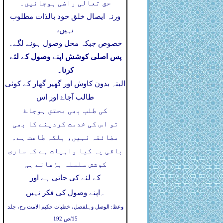
حق تعالی راضی ہوجائیں۔
ورنہ ایصال خلق خود بالذات مطلوب
نہیں،
خصوص جبکہ مخل وصول ہونے لگے۔
پس اصلی کوشش اپنے وصول کے لئے
کرنا۔
البتہ بدون کاوش اور گھیر گھار کے کوئی
طالب آجاۓ اور اس
کی طلب بھی محقق ہوجاۓ
تو اس کی خدمت کردینے کا بھی
مضائقہ نہیں، بلکہ طاعت ہے۔
باقی یہ کیا واہیات ہے کہ ساری
کوشش سلسلہ بڑھانے ہی
کے لئے کی جاتی ہے اور
۔
اپنے وصول کی فکر نہیں
وعظ: الوصل وہلفصل، خطبات حکیم الامت رح، جلد
15/ص 192