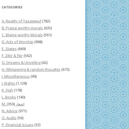
CATEGORIES
A. Reality of Tasawwuf
(782)
B. Praise worthy morals
(635)
C. Blame worthy Morals
(561)
D. Acts of Worship
(998)
E. States
(669)
F. Zikir & fikr
(562)
G. Dreams & Unveiling
(62)
H. Whispering & random thoughts
(673)
I. Miscellaneous
(99)
J. Rights
(1,128)
K. Fiqh
(178)
L. Books
(140)
(350)
M. اشعار
N. Advice
(971)
O. Audio
(56)
P. Financial issues
(32)