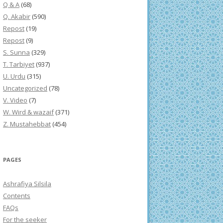
Q & A
(68)
Q. Akabir
(590)
Repost
(19)
Repost
(9)
S. Sunna
(329)
T. Tarbiyet
(937)
U. Urdu
(315)
Uncategorized
(78)
V. Video
(7)
W. Wird & wazaif
(371)
Z. Mustahebbat
(454)
PAGES
Ashrafiya Silsila
Contents
FAQs
For the seeker