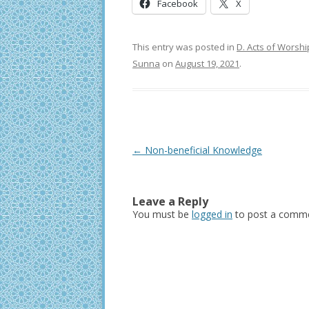
Facebook
X
This entry was posted in
D. Acts of Worshi
Sunna
on
August 19, 2021
.
Post
←
Non-beneficial Knowledge
navigation
Leave a Reply
You must be
logged in
to post a comme